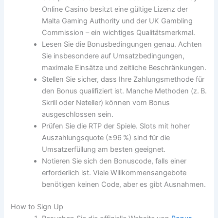
Online Casino besitzt eine gültige Lizenz der
Malta Gaming Authority und der UK Gambling
Commission – ein wichtiges Qualitätsmerkmal.
Lesen Sie die Bonusbedingungen genau. Achten
Sie insbesondere auf Umsatzbedingungen,
maximale Einsätze und zeitliche Beschränkungen.
Stellen Sie sicher, dass Ihre Zahlungsmethode für
den Bonus qualifiziert ist. Manche Methoden (z. B.
Skrill oder Neteller) können vom Bonus
ausgeschlossen sein.
Prüfen Sie die RTP der Spiele. Slots mit hoher
Auszahlungsquote (≥96 %) sind für die
Umsatzerfüllung am besten geeignet.
Notieren Sie sich den Bonuscode, falls einer
erforderlich ist. Viele Willkommensangebote
benötigen keinen Code, aber es gibt Ausnahmen.
How to Sign Up