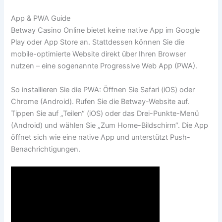
App & PWA Guide
Betway Casino Online bietet keine native App im Google
Play oder App Store an. Stattdessen können Sie die
mobile-optimierte Website direkt über Ihren Browser
nutzen – eine sogenannte Progressive Web App (PWA).
So installieren Sie die PWA: Öffnen Sie Safari (iOS) oder
Chrome (Android). Rufen Sie die Betway-Website auf.
Tippen Sie auf „Teilen“ (iOS) oder das Drei-Punkte-Menü
(Android) und wählen Sie „Zum Home-Bildschirm“. Die App
öffnet sich wie eine native App und unterstützt Push-
Benachrichtigungen.