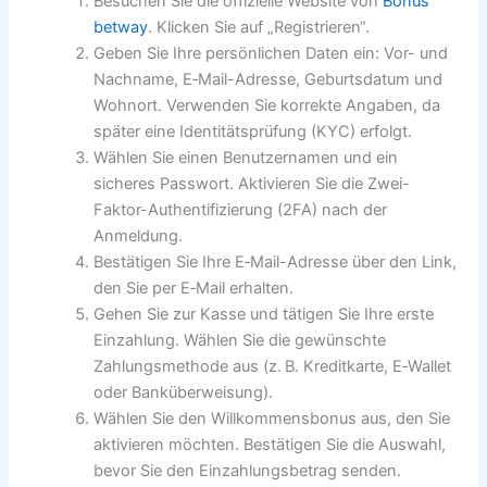
Besuchen Sie die offizielle Website von
Bonus
betway
. Klicken Sie auf „Registrieren“.
Geben Sie Ihre persönlichen Daten ein: Vor- und
Nachname, E‑Mail-Adresse, Geburtsdatum und
Wohnort. Verwenden Sie korrekte Angaben, da
später eine Identitätsprüfung (KYC) erfolgt.
Wählen Sie einen Benutzernamen und ein
sicheres Passwort. Aktivieren Sie die Zwei-
Faktor-Authentifizierung (2FA) nach der
Anmeldung.
Bestätigen Sie Ihre E‑Mail-Adresse über den Link,
den Sie per E‑Mail erhalten.
Gehen Sie zur Kasse und tätigen Sie Ihre erste
Einzahlung. Wählen Sie die gewünschte
Zahlungsmethode aus (z. B. Kreditkarte, E‑Wallet
oder Banküberweisung).
Wählen Sie den Willkommensbonus aus, den Sie
aktivieren möchten. Bestätigen Sie die Auswahl,
bevor Sie den Einzahlungsbetrag senden.