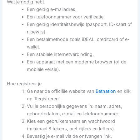
Wat je nodig hebt
Een geldig e-mailadres.
Een telefoonnummer voor verificatie.
Een geldig identiteitsbewijs (paspoort, ID-kaart of
rijbewijs).
Een betaalmethode zoals iDEAL, creditcard of e-
wallet.
Een stabiele internetverbinding.
Een apparaat met een moderne browser (of de
mobiele versie).
Hoe registreer je
Ga naar de officiële website van
Betnation
en klik
op ‘Registreren’.
Vul je persoonlijke gegevens in: naam, adres,
geboortedatum, e-mail en telefoonnummer.
Kies een gebruikersnaam en wachtwoord
(minimaal 8 tekens, met cijfers en letters).
Bevestig je e-mail via de ontvangen link.