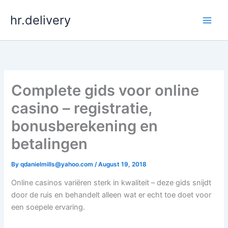
Skip
hr.delivery
to
content
Complete gids voor online
casino – registratie,
bonusberekening en
betalingen
By
qdanielmills@yahoo.com
/
August 19, 2018
Online casinos variëren sterk in kwaliteit – deze gids snijdt
door de ruis en behandelt alleen wat er echt toe doet voor
een soepele ervaring.