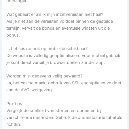
ontvangen.
Wat gebeurt er als ik mijn inzetvereisten niet haal?
Als je niet aan de vereisten voldoet binnen de gestelde
termijn, vervalt de bonus en eventuele winsten uit die
bonus.
Is het casino ook op mobiel beschikbaar?
De website is volledig geoptimaliseerd voor mobiel gebruik;
je kunt direct vanuit je browser spelen zonder app.
Worden mijn gegevens veilig bewaard?
Ja, het casino maakt gebruik van SSL-encryptie en voldoet
aan de AVG-wetgeving.
Pro-tips
Vergelijk de snelheid van storten en opnemen bij
verschillende methoden. Gebruik de onderstaande tabel als
richtlijn: