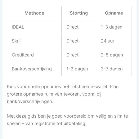
Methode
Storting
Opname
iDEAL
Direct
1-3 dagen
Skrill
Direct
24 uur
Creditcard
Direct
2-5 dagen
Bankoverschrijving
1-3 dagen
3-7 dagen
Kies voor snelle opnames het liefst een e-wallet. Plan
grotere opnames ruim van tevoren, vooral bij
bankoverschrijvingen.
Met deze gids ben je goed voorbereid om veilig en slim te
spelen – van registratie tot uitbetaling.