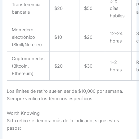
3-5
Transferencia
P
$20
$50
días
bancaria
a
hábiles
Monedero
12-24
S
electrónico
$10
$20
horas
c
(Skrill/Neteller)
Criptomonedas
1-2
R
(Bitcoin,
$20
$30
horas
b
Ethereum)
Los límites de retiro suelen ser de $10,000 por semana.
Siempre verifica los términos específicos.
Worth Knowing
Si tu retiro se demora más de lo indicado, sigue estos
pasos: