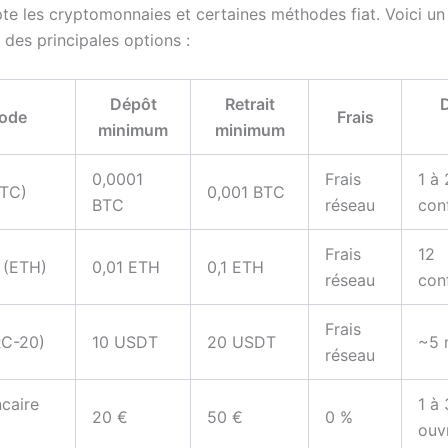
te les cryptomonnaies et certaines méthodes fiat. Voici un
f des principales options :
Dépôt
Retrait
D
ode
Frais
minimum
minimum
0,0001
Frais
1 à 
BTC)
0,001 BTC
BTC
réseau
con
Frais
12
 (ETH)
0,01 ETH
0,1 ETH
réseau
con
Frais
C-20)
10 USDT
20 USDT
~5 
réseau
caire
1 à 
20 €
50 €
0 %
)
ouv