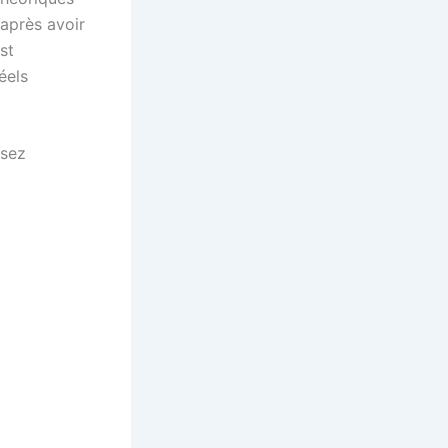
après avoir
st
éels
isez