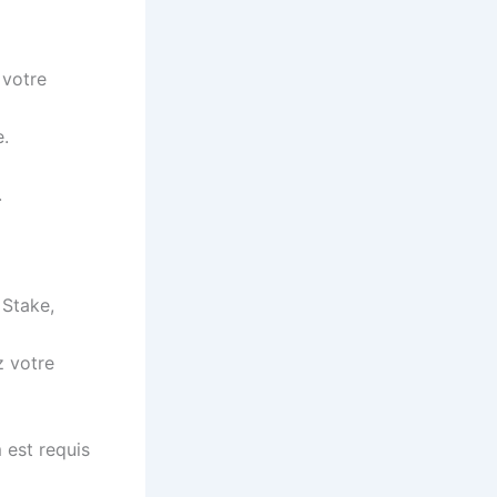
 votre
e.
.
 Stake,
z votre
 est requis