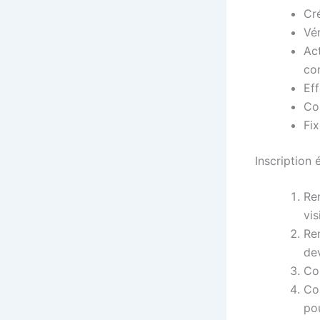
Cré
Vér
Act
co
Ef
Con
Fi
Inscription
Ren
vi
Rem
de
Con
Co
pou