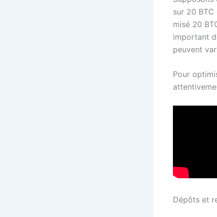
sur 20 BTC 
misé 20 BTC,
important de
peuvent vari
Pour optimi
attentiveme
Dépôts et re