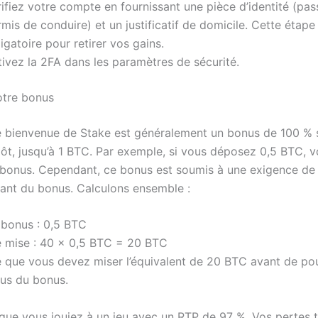
ifiez votre compte en fournissant une pièce d’identité (pas
mis de conduire) et un justificatif de domicile. Cette étape
igatoire pour retirer vos gains.
ivez la 2FA dans les paramètres de sécurité.
otre bonus
 bienvenue de Stake est généralement un bonus de 100 % 
ôt, jusqu’à 1 BTC. Par exemple, si vous déposez 0,5 BTC, 
bonus. Cependant, ce bonus est soumis à une exigence de
ant du bonus. Calculons ensemble :
bonus : 0,5 BTC
 mise : 40 × 0,5 BTC = 20 BTC
ie que vous devez miser l’équivalent de 20 BTC avant de pou
sus du bonus.
ue vous jouiez à un jeu avec un RTP de 97 %. Vos pertes 