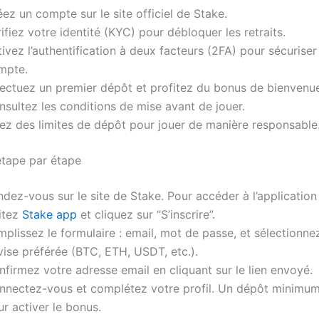
ez un compte sur le site officiel de Stake.
ifiez votre identité (KYC) pour débloquer les retraits.
ivez l’authentification à deux facteurs (2FA) pour sécuriser
mpte.
fectuez un premier dépôt et profitez du bonus de bienvenu
sultez les conditions de mise avant de jouer.
xez des limites de dépôt pour jouer de manière responsable
 étape par étape
dez-vous sur le site de Stake. Pour accéder à l’application
sitez
Stake app
et cliquez sur “S’inscrire”.
plissez le formulaire : email, mot de passe, et sélectionne
vise préférée (BTC, ETH, USDT, etc.).
firmez votre adresse email en cliquant sur le lien envoyé.
nnectez-vous et complétez votre profil. Un dépôt minimum
r activer le bonus.