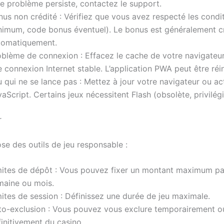
le problème persiste, contactez le support.
nus non crédité : Vérifiez que vous avez respecté les condi
nimum, code bonus éventuel). Le bonus est généralement c
tomatiquement.
oblème de connexion : Effacez le cache de votre navigateur 
 connexion Internet stable. L’application PWA peut être réin
 qui ne se lance pas : Mettez à jour votre navigateur ou ac
aScript. Certains jeux nécessitent Flash (obsolète, privilé
r
se des outils de jeu responsable :
mites de dépôt : Vous pouvez fixer un montant maximum par
maine ou mois.
ites de session : Définissez une durée de jeu maximale.
to-exclusion : Vous pouvez vous exclure temporairement o
initivement du casino.