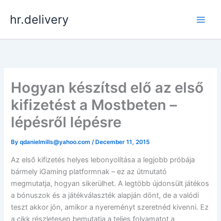
Skip
hr.delivery
to
content
Hogyan készítsd elő az első
kifizetést a Mostbeten –
lépésről lépésre
By
qdanielmills@yahoo.com
/
December 11, 2015
Az első kifizetés helyes lebonyolítása a legjobb próbája
bármely iGaming platformnak – ez az útmutató
megmutatja, hogyan sikerülhet. A legtöbb újdonsült játékos
a bónuszok és a játékválaszték alapján dönt, de a valódi
teszt akkor jön, amikor a nyereményt szeretnéd kivenni. Ez
a cikk részletesen bemutatja a teljes folyamatot a