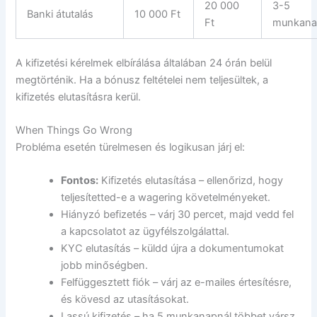
20 000
3-5
Banki átutalás
10 000 Ft
Ft
munkan
A kifizetési kérelmek elbírálása általában 24 órán belül
megtörténik. Ha a bónusz feltételei nem teljesültek, a
kifizetés elutasításra kerül.
When Things Go Wrong
Probléma esetén türelmesen és logikusan járj el:
Fontos:
Kifizetés elutasítása – ellenőrizd, hogy
teljesítetted-e a wagering követelményeket.
Hiányzó befizetés – várj 30 percet, majd vedd fel
a kapcsolatot az ügyfélszolgálattal.
KYC elutasítás – küldd újra a dokumentumokat
jobb minőségben.
Felfüggesztett fiók – várj az e-mailes értesítésre,
és kövesd az utasításokat.
Lassú kifizetés – ha 5 munkanapnál többet vársz,