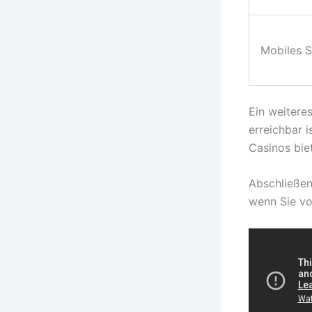
Mobiles S
Ein weitere
erreichbar i
Casinos bie
Abschließend
wenn Sie vor