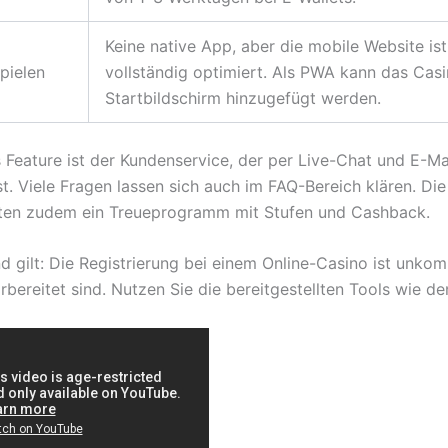
Keine native App, aber die mobile Website ist
pielen
vollständig optimiert. Als PWA kann das Cas
Startbildschirm hinzugefügt werden.
s Feature ist der Kundenservice, der per Live-Chat und E-Ma
st. Viele Fragen lassen sich auch im FAQ-Bereich klären. Di
ten zudem ein Treueprogramm mit Stufen und Cashback.
 gilt: Die Registrierung bei einem Online-Casino ist unkomp
bereitet sind. Nutzen Sie die bereitgestellten Tools wie de