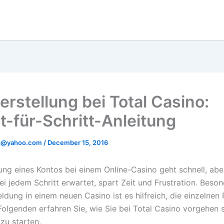
erstellung bei Total Casino:
tt-für-Schritt-Anleitung
lls@yahoo.com
/
December 15, 2016
tung eines Kontos bei einem Online-Casino geht schnell, abe
i jedem Schritt erwartet, spart Zeit und Frustration. Beson
ldung in einem neuen Casino ist es hilfreich, die einzelnen
Folgenden erfahren Sie, wie Sie bei Total Casino vorgehen s
zu starten.