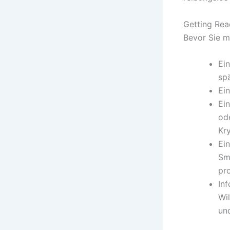
Getting Re
Bevor Sie mi
Ei
spä
Ei
Ein
od
Kr
Ein
Sm
pr
In
Wi
un