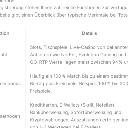
gistrierung stehen Ihnen zahlreiche Funktionen zur Verfügu
belle gibt einen Überblick über typische Merkmale bei Tota
tion
Details
Slots, Tischspiele, Live-Casino von bekannte
ahl
Anbietern wie NetEnt, Evolution Gaming und 
GO. RTP-Werte liegen meist zwischen 94 % u
Häufig ein 100 % Match bis zu einem bestim
ensbonus
Betrag plus Freispiele. Beispiel: 100 % bis 20
Freispiele.
Kreditkarten, E-Wallets (Skrill, Neteller),
Banküberweisung, Sofortüberweisung und
methoden
Kryptowährungen. Auszahlungen erfolgen inn
von 1–3 Werktagen bei E-Wallets.