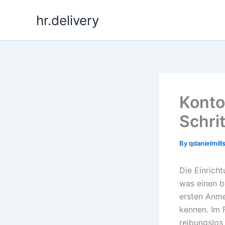
Skip
hr.delivery
to
content
Konto
Schri
By
qdanielmi
Die Einrich
was einen be
ersten Anme
kennen. Im 
reibungslos 