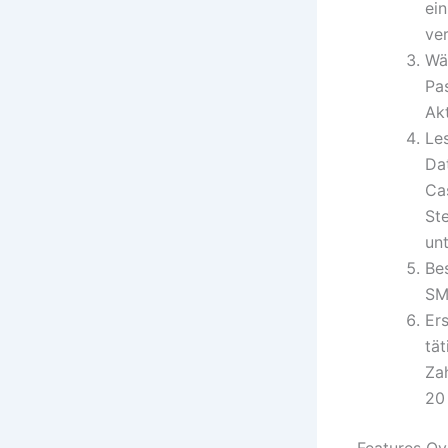
ei
ver
Wä
Pa
Akt
Le
Da
Ca
St
unt
Be
SMS
Ers
tä
Za
20
Features Ov