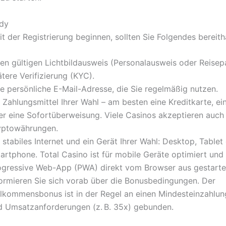
ady
t der Registrierung beginnen, sollten Sie Folgendes bereith
nen gültigen Lichtbildausweis (Personalausweis oder Reisepa
tere Verifizierung (KYC).
ne persönliche E-Mail-Adresse, die Sie regelmäßig nutzen.
 Zahlungsmittel Ihrer Wahl – am besten eine Kreditkarte, ei
er eine Sofortüberweisung. Viele Casinos akzeptieren auch
yptowährungen.
 stabiles Internet und ein Gerät Ihrer Wahl: Desktop, Tablet
artphone. Total Casino ist für mobile Geräte optimiert und
ogressive Web-App (PWA) direkt vom Browser aus gestarte
formieren Sie sich vorab über die Bonusbedingungen. Der
llkommensbonus ist in der Regel an einen Mindesteinzahlu
d Umsatzanforderungen (z. B. 35x) gebunden.