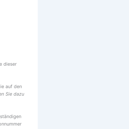
e dieser
Sie auf den
en Sie dazu
lständigen
efonnummer