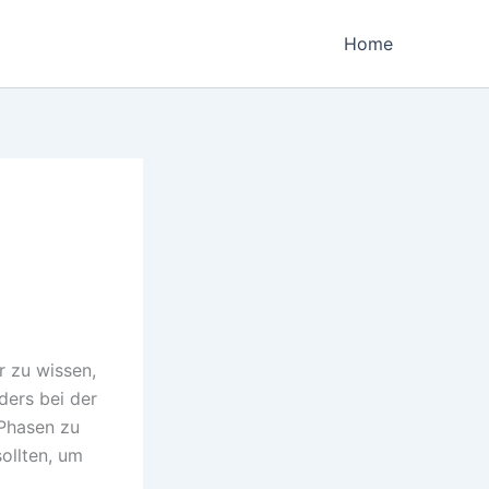
Home
r zu wissen,
ders bei der
 Phasen zu
ollten, um