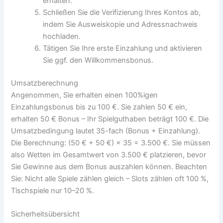
erhalten.
Schließen Sie die Verifizierung Ihres Kontos ab,
indem Sie Ausweiskopie und Adressnachweis
hochladen.
Tätigen Sie Ihre erste Einzahlung und aktivieren
Sie ggf. den Willkommensbonus.
Umsatzberechnung
Angenommen, Sie erhalten einen 100%igen
Einzahlungsbonus bis zu 100 €. Sie zahlen 50 € ein,
erhalten 50 € Bonus – Ihr Spielguthaben beträgt 100 €. Die
Umsatzbedingung lautet 35-fach (Bonus + Einzahlung).
Die Berechnung: (50 € + 50 €) × 35 = 3.500 €. Sie müssen
also Wetten im Gesamtwert von 3.500 € platzieren, bevor
Sie Gewinne aus dem Bonus auszahlen können. Beachten
Sie: Nicht alle Spiele zählen gleich – Slots zählen oft 100 %,
Tischspiele nur 10–20 %.
Sicherheitsübersicht