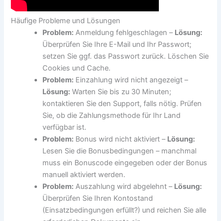
Häufige Probleme und Lösungen
Problem:
Anmeldung fehlgeschlagen –
Lösung:
Überprüfen Sie Ihre E-Mail und Ihr Passwort;
setzen Sie ggf. das Passwort zurück. Löschen Sie
Cookies und Cache.
Problem:
Einzahlung wird nicht angezeigt –
Lösung:
Warten Sie bis zu 30 Minuten;
kontaktieren Sie den Support, falls nötig. Prüfen
Sie, ob die Zahlungsmethode für Ihr Land
verfügbar ist.
Problem:
Bonus wird nicht aktiviert –
Lösung:
Lesen Sie die Bonusbedingungen – manchmal
muss ein Bonuscode eingegeben oder der Bonus
manuell aktiviert werden.
Problem:
Auszahlung wird abgelehnt –
Lösung:
Überprüfen Sie Ihren Kontostand
(Einsatzbedingungen erfüllt?) und reichen Sie alle