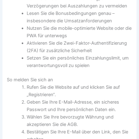
Verzögerungen bei Auszahlungen zu vermeiden
Lesen Sie die Bonusbedingungen genau –
insbesondere die Umsatzanforderungen
Nutzen Sie die mobile-optimierte Website oder die
PWA für unterwegs
Aktivieren Sie die Zwei-Faktor-Authentifizierung
(2FA) für zusätzliche Sicherheit
Setzen Sie ein persönliches Einzahlungslimit, um
verantwortungsvoll zu spielen
So melden Sie sich an
Rufen Sie die Website auf und klicken Sie auf
„Registrieren“.
Geben Sie Ihre E-Mail-Adresse, ein sicheres
Passwort und Ihre persönlichen Daten ein.
Wählen Sie Ihre bevorzugte Währung und
akzeptieren Sie die AGB.
Bestätigen Sie Ihre E-Mail über den Link, den Sie