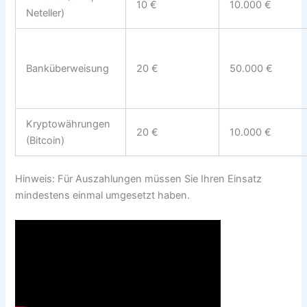
10 €
10.000 €
Neteller)
Banküberweisung
20 €
50.000 €
Kryptowährungen
20 €
10.000 €
(Bitcoin)
Hinweis: Für Auszahlungen müssen Sie Ihren Einsatz
mindestens einmal umgesetzt haben.