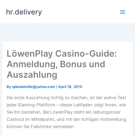
Skip
hr.delivery
to
content
LöwenPlay Casino-Guide:
Anmeldung, Bonus und
Auszahlung
By
qdanielmills@yahoo.com
/
April 18, 2015
Die erste Auszahlung richtig zu machen, ist der wahre Test
jeder iGaming-Plattform – dieser Leitfaden zeigt Ihnen, wie
Sie ihn bestehen. Bei LöwenPlay steht ein reibungsloser
Cashout im Mittelpunkt, und mit der richtigen Vorbereitung
können Sie Fallstricke vermeiden.