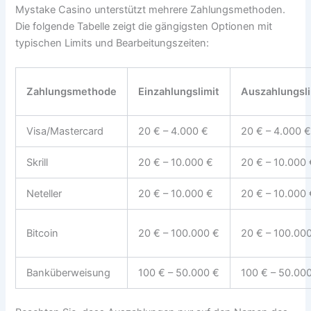
Mystake Casino unterstützt mehrere Zahlungsmethoden.
Die folgende Tabelle zeigt die gängigsten Optionen mit
typischen Limits und Bearbeitungszeiten:
Zahlungsmethode
Einzahlungslimit
Auszahlungsli
Visa/Mastercard
20 € – 4.000 €
20 € – 4.000 
Skrill
20 € – 10.000 €
20 € – 10.000 
Neteller
20 € – 10.000 €
20 € – 10.000 
Bitcoin
20 € – 100.000 €
20 € – 100.00
Banküberweisung
100 € – 50.000 €
100 € – 50.00