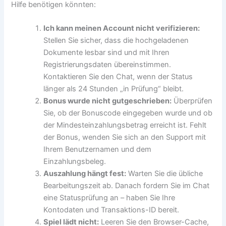
Hilfe benötigen könnten:
Ich kann meinen Account nicht verifizieren:
Stellen Sie sicher, dass die hochgeladenen
Dokumente lesbar sind und mit Ihren
Registrierungsdaten übereinstimmen.
Kontaktieren Sie den Chat, wenn der Status
länger als 24 Stunden „in Prüfung“ bleibt.
Bonus wurde nicht gutgeschrieben:
Überprüfen
Sie, ob der Bonuscode eingegeben wurde und ob
der Mindesteinzahlungsbetrag erreicht ist. Fehlt
der Bonus, wenden Sie sich an den Support mit
Ihrem Benutzernamen und dem
Einzahlungsbeleg.
Auszahlung hängt fest:
Warten Sie die übliche
Bearbeitungszeit ab. Danach fordern Sie im Chat
eine Statusprüfung an – haben Sie Ihre
Kontodaten und Transaktions-ID bereit.
Spiel lädt nicht:
Leeren Sie den Browser-Cache,