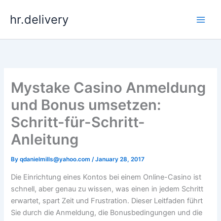
Skip
hr.delivery
to
content
Mystake Casino Anmeldung
und Bonus umsetzen:
Schritt-für-Schritt-
Anleitung
By
qdanielmills@yahoo.com
/
January 28, 2017
Die Einrichtung eines Kontos bei einem Online-Casino ist
schnell, aber genau zu wissen, was einen in jedem Schritt
erwartet, spart Zeit und Frustration. Dieser Leitfaden führt
Sie durch die Anmeldung, die Bonusbedingungen und die