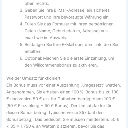
oben rechts.
Geben Sie Ihre E-Mail-Adresse, ein sicheres
Passwort und Ihre bevorzugte Währung ein.
Füllen Sie das Formular mit Ihren persönlichen
Daten (Name, Geburtsdatum, Adresse) aus –
exakt wie im Ausweis.
Bestätigen Sie Ihre E-Mail über den Link, den Sie
erhalten.
Optional: Machen Sie die erste Einzahlung, um
den Willkommensbonus zu aktivieren.
Wie der Umsatz funktioniert
Ein Bonus muss vor einer Auszahlung „umgesetzt“ werden.
Angenommen, Sie erhalten einen 100 %-Bonus bis zu 100
€ und zahlen 50 € ein. Ihr Guthaben beträgt dann 100 €
(50 € Einzahlung + 50 € Bonus). Der Umsatzfaktor für
diesen Bonus beträgt typischerweise 35x (auf den
Bonusbetrag). Das bedeutet, Sie müssen mindestens 50 €
× 35 = 1.750 € an Wetten platzieren, bevor Sie das