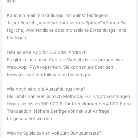
sind.
Kann ich mein Einzahlungslimit selbst festlegen?
Ja, im Bereich „Verantwortungsvolles Spielen“ können Sie
tägliche, wöchentliche oder monatliche Einzahlungslimits
festlegen.
Gibt es eine App für iOS oder Android?
Es gibt keine native App; die Website ist als progressive
Web-App (PWA) optimiert. Sie können sie über den
Browser zum Startbildschirm hinzufügen.
Wie hoch sind die Auszahlungslimits?
Die Limits variieren je nach Methode. Für Kryptowährungen
liegen sie bis zu 100.000 €, für Kreditkarten bei 4.000 € pro
Transaktion. Höhere Beträge können auf Anfrage
freigeschaltet werden.
Welche Spiele zählen voll zum Bonusumsatz?