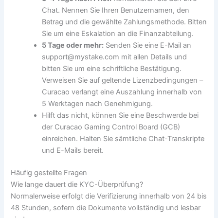
Chat. Nennen Sie Ihren Benutzernamen, den
Betrag und die gewählte Zahlungsmethode. Bitten
Sie um eine Eskalation an die Finanzabteilung.
5 Tage oder mehr:
Senden Sie eine E-Mail an
support@mystake.com mit allen Details und
bitten Sie um eine schriftliche Bestätigung.
Verweisen Sie auf geltende Lizenzbedingungen –
Curacao verlangt eine Auszahlung innerhalb von
5 Werktagen nach Genehmigung.
Hilft das nicht, können Sie eine Beschwerde bei
der Curacao Gaming Control Board (GCB)
einreichen. Halten Sie sämtliche Chat-Transkripte
und E-Mails bereit.
Häufig gestellte Fragen
Wie lange dauert die KYC-Überprüfung?
Normalerweise erfolgt die Verifizierung innerhalb von 24 bis
48 Stunden, sofern die Dokumente vollständig und lesbar