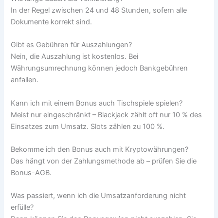
In der Regel zwischen 24 und 48 Stunden, sofern alle
Dokumente korrekt sind.
Gibt es Gebühren für Auszahlungen?
Nein, die Auszahlung ist kostenlos. Bei
Währungsumrechnung können jedoch Bankgebühren
anfallen.
Kann ich mit einem Bonus auch Tischspiele spielen?
Meist nur eingeschränkt – Blackjack zählt oft nur 10 % des
Einsatzes zum Umsatz. Slots zählen zu 100 %.
Bekomme ich den Bonus auch mit Kryptowährungen?
Das hängt von der Zahlungsmethode ab – prüfen Sie die
Bonus-AGB.
Was passiert, wenn ich die Umsatzanforderung nicht
erfülle?