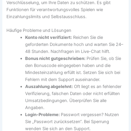
Verschlüsselung, um Ihre Daten zu schützen. Es gibt
Funktionen für verantwortungsvolles Spielen wie
Einzahlungslimits und Selbstausschluss.
Häufige Probleme und Lösungen
Konto nicht verifiziert:
Reichen Sie die
geforderten Dokumente hoch und warten Sie 24–
48 Stunden. Nachfragen im Live-Chat hilft.
Bonus nicht gutgeschrieben:
Prüfen Sie, ob Sie
den Bonuscode eingegeben haben und die
Mindesteinzahlung erfüllt ist. Setzen Sie sich bei
Fehlern mit dem Support auseinander.
Auszahlung abgelehnt:
Oft liegt es an fehlender
Verifizierung, falschen Daten oder nicht erfüllten
Umsatzbedingungen. Überprüfen Sie alle
Angaben.
Login-Probleme:
Passwort vergessen? Nutzen
Sie „Passwort zurücksetzen“. Bei Sperrung
wenden Sie sich an den Support.