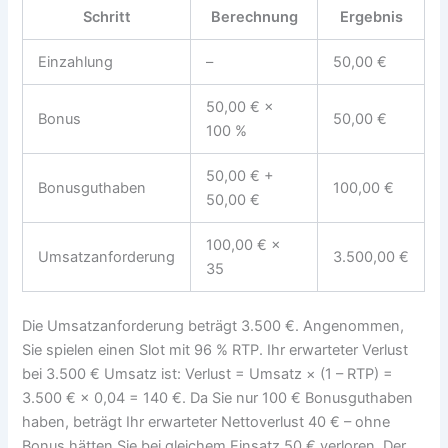
Schritt
Berechnung
Ergebnis
Einzahlung
–
50,00 €
50,00 € ×
Bonus
50,00 €
100 %
50,00 € +
Bonusguthaben
100,00 €
50,00 €
100,00 € ×
Umsatzanforderung
3.500,00 €
35
Die Umsatzanforderung beträgt 3.500 €. Angenommen,
Sie spielen einen Slot mit 96 % RTP. Ihr erwarteter Verlust
bei 3.500 € Umsatz ist: Verlust = Umsatz × (1 – RTP) =
3.500 € × 0,04 = 140 €. Da Sie nur 100 € Bonusguthaben
haben, beträgt Ihr erwarteter Nettoverlust 40 € – ohne
Bonus hätten Sie bei gleichem Einsatz 50 € verloren. Der