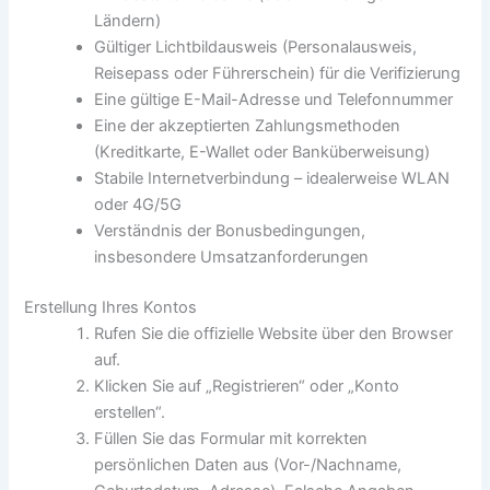
Ländern)
Gültiger Lichtbildausweis (Personalausweis,
Reisepass oder Führerschein) für die Verifizierung
Eine gültige E-Mail-Adresse und Telefonnummer
Eine der akzeptierten Zahlungsmethoden
(Kreditkarte, E-Wallet oder Banküberweisung)
Stabile Internetverbindung – idealerweise WLAN
oder 4G/5G
Verständnis der Bonusbedingungen,
insbesondere Umsatzanforderungen
Erstellung Ihres Kontos
Rufen Sie die offizielle Website über den Browser
auf.
Klicken Sie auf „Registrieren“ oder „Konto
erstellen“.
Füllen Sie das Formular mit korrekten
persönlichen Daten aus (Vor-/Nachname,