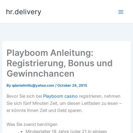
Skip
hr.delivery
to
content
Playboom Anleitung:
Registrierung, Bonus und
Gewinnchancen
By
qdanielmills@yahoo.com
/
October 24, 2015
Bevor Sie sich bei
Playboom casino
registrieren, nehmen
Sie sich fünf Minuten Zeit, um diesen Leitfaden zu lesen –
er könnte Ihnen Zeit und Geld sparen.
Was Sie zuerst benötigen
Mindestalter 18 Jahre (oder 21 in einigen