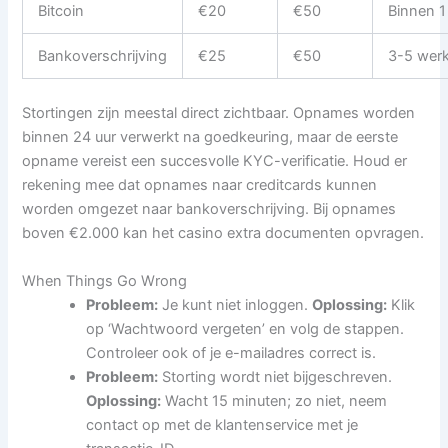
Bitcoin
€20
€50
Binnen 1
Bankoverschrijving
€25
€50
3-5 wer
Stortingen zijn meestal direct zichtbaar. Opnames worden
binnen 24 uur verwerkt na goedkeuring, maar de eerste
opname vereist een succesvolle KYC-verificatie. Houd er
rekening mee dat opnames naar creditcards kunnen
worden omgezet naar bankoverschrijving. Bij opnames
boven €2.000 kan het casino extra documenten opvragen.
When Things Go Wrong
Probleem:
Je kunt niet inloggen.
Oplossing:
Klik
op ‘Wachtwoord vergeten’ en volg de stappen.
Controleer ook of je e-mailadres correct is.
Probleem:
Storting wordt niet bijgeschreven.
Oplossing:
Wacht 15 minuten; zo niet, neem
contact op met de klantenservice met je