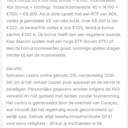
100% bonus tot €100 (dus bonus = €100). Inzetvereiste:
40x (bonus + storting). Totaal inzetvereiste: 40 × (€100 +
€100) = €8.000. Als je slots speelt met een RTP van 96%,
verlies je gemiddeld 4% van elke inzet. Over €8.000 is dat
€320. Je verwachte verlies is dus €320, terwijl je bonus
slechts €100 is. De bonus heeft dan een negatieve waarde.
Kies daarom spellen met een hoge RTP (boven 97%) of
lees de bonusvoorwaarden goed: sommige spellen dragen
minder bij aan de inzetvereiste.
Security
betnation casino online gebruikt SSL-versleuteling (256-
bit) om al het verkeer tussen jouw apparaat en de server te
beveiligen. Persoonlijke gegevens worden volgens de AVG
verwerkt en niet gedeeld met derden zonder toestemming.
Het casino is gelicenseerd door de overheid van Curaçao,
wat inhoudt dat het regelmatig wordt gecontroleerd op
eerlijk spel. Gebruik altijd tweefactorauthenticatie (2FA)
voor extra veiligheid – dit kun je inschakelen in de