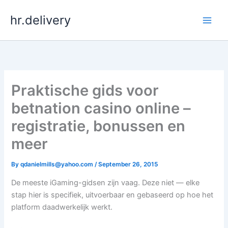
Skip
hr.delivery
to
content
Praktische gids voor
betnation casino online –
registratie, bonussen en
meer
By
qdanielmills@yahoo.com
/
September 26, 2015
De meeste iGaming-gidsen zijn vaag. Deze niet — elke
stap hier is specifiek, uitvoerbaar en gebaseerd op hoe het
platform daadwerkelijk werkt.