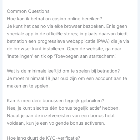
Common Questions
Hoe kan ik betnation casino online bereiken?
Je kunt het casino via elke browser bezoeken. Er is geen
speciale app in de officiële stores; in plaats daarvan biedt
betnation een progressieve webapplicatie (PWA) die je via
de browser kunt installeren. Open de website, ga naar
‘Instellingen’ en tik op ‘Toevoegen aan startscherm’.
Wat is de minimale leeftijd om te spelen bij betnation?
Je moet minimaal 18 jaar oud zijn om een account aan te
maken en te spelen.
Kan ik meerdere bonussen tegelijk gebruiken?
Nee, je kunt slechts één bonus tegelijk actief hebben.
Nadat je aan de inzetvereisten van een bonus hebt
voldaan, kun je een volgende bonus activeren.
Hoe lang duurt de KYC-verificatie?