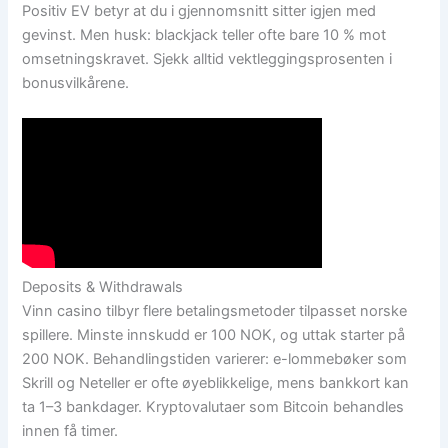
Positiv EV betyr at du i gjennomsnitt sitter igjen med
gevinst. Men husk: blackjack teller ofte bare 10 % mot
omsetningskravet. Sjekk alltid vektleggingsprosenten i
bonusvilkårene.
Deposits & Withdrawals
Vinn casino tilbyr flere betalingsmetoder tilpasset norske
spillere. Minste innskudd er 100 NOK, og uttak starter på
200 NOK. Behandlingstiden varierer: e-lommebøker som
Skrill og Neteller er ofte øyeblikkelige, mens bankkort kan
ta 1–3 bankdager. Kryptovalutaer som Bitcoin behandles
innen få timer.