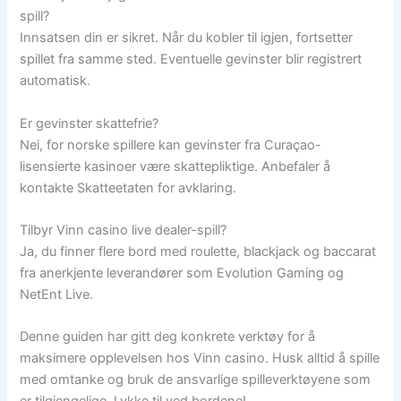
spill?
Innsatsen din er sikret. Når du kobler til igjen, fortsetter
spillet fra samme sted. Eventuelle gevinster blir registrert
automatisk.
Er gevinster skattefrie?
Nei, for norske spillere kan gevinster fra Curaçao-
lisensierte kasinoer være skattepliktige. Anbefaler å
kontakte Skatteetaten for avklaring.
Tilbyr Vinn casino live dealer-spill?
Ja, du finner flere bord med roulette, blackjack og baccarat
fra anerkjente leverandører som Evolution Gaming og
NetEnt Live.
Denne guiden har gitt deg konkrete verktøy for å
maksimere opplevelsen hos Vinn casino. Husk alltid å spille
med omtanke og bruk de ansvarlige spilleverktøyene som