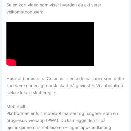
Se en kort video som viser hvordan du aktiverer
velkomstbonusen:
Husk at bonuser fra Curacao-lisenserte casinoer som dette
kan være underlagt norsk skatt på gevinster. Vi anbefaler å
sjekke lokale skatteregler.
Mobilspill
Plattformen er fullt mobiloptimalisert og fungerer som en
progressiv webapp (PWA). Du kan legge den til på
hjemskjermen fra nettleseren – ingen app-nedlasting