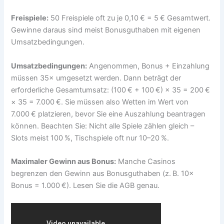
Freispiele:
50 Freispiele oft zu je 0,10 € = 5 € Gesamtwert.
Gewinne daraus sind meist Bonusguthaben mit eigenen
Umsatzbedingungen.
Umsatzbedingungen:
Angenommen, Bonus + Einzahlung
müssen 35× umgesetzt werden. Dann beträgt der
erforderliche Gesamtumsatz: (100 € + 100 €) × 35 = 200 €
× 35 = 7.000 €. Sie müssen also Wetten im Wert von
7.000 € platzieren, bevor Sie eine Auszahlung beantragen
können. Beachten Sie: Nicht alle Spiele zählen gleich –
Slots meist 100 %, Tischspiele oft nur 10–20 %.
Maximaler Gewinn aus Bonus:
Manche Casinos
begrenzen den Gewinn aus Bonusguthaben (z. B. 10×
Bonus = 1.000 €). Lesen Sie die AGB genau.