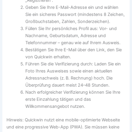
„Registrieren“.
Geben Sie Ihre E-Mail-Adresse ein und wählen
Sie ein sicheres Passwort (mindestens 8 Zeichen,
Großbuchstaben, Zahlen, Sonderzeichen).
Füllen Sie Ihr persönliches Profil aus: Vor- und
Nachname, Geburtsdatum, Adresse und
Telefonnummer – genau wie auf Ihrem Ausweis.
Bestätigen Sie Ihre E-Mail über den Link, den Sie
von Quickwin erhalten.
Führen Sie die Verifizierung durch: Laden Sie ein
Foto Ihres Ausweises sowie einen aktuellen
Adressnachweis (z. B. Rechnung) hoch. Die
Überprüfung dauert meist 24–48 Stunden.
Nach erfolgreicher Verifizierung können Sie Ihre
erste Einzahlung tätigen und das
Willkommensangebot nutzen.
Hinweis: Quickwin nutzt eine mobile-optimierte Webseite
und eine progressive Web-App (PWA). Sie müssen keine