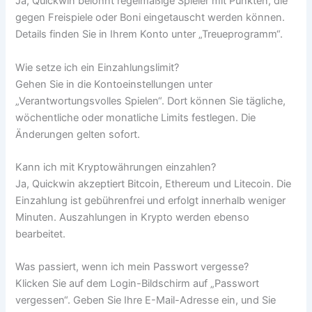
Ja, Quickwin belohnt regelmäßige Spieler mit Punkten, die
gegen Freispiele oder Boni eingetauscht werden können.
Details finden Sie in Ihrem Konto unter „Treueprogramm“.
Wie setze ich ein Einzahlungslimit?
Gehen Sie in die Kontoeinstellungen unter
„Verantwortungsvolles Spielen“. Dort können Sie tägliche,
wöchentliche oder monatliche Limits festlegen. Die
Änderungen gelten sofort.
Kann ich mit Kryptowährungen einzahlen?
Ja, Quickwin akzeptiert Bitcoin, Ethereum und Litecoin. Die
Einzahlung ist gebührenfrei und erfolgt innerhalb weniger
Minuten. Auszahlungen in Krypto werden ebenso
bearbeitet.
Was passiert, wenn ich mein Passwort vergesse?
Klicken Sie auf dem Login-Bildschirm auf „Passwort
vergessen“. Geben Sie Ihre E-Mail-Adresse ein, und Sie