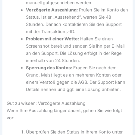
manuell gutgeschrieben werden.
Verzögerte Auszahlung:
Prüfen Sie im Konto den
Status. Ist er „Ausstehend“, warten Sie 48
Stunden. Danach kontaktieren Sie den Support
mit der Transaktions-ID.
Problem mit einer Wette:
Halten Sie einen
Screenshot bereit und senden Sie ihn per E-Mail
an den Support. Die Lösung erfolgt in der Regel
innerhalb von 24 Stunden.
Sperrung des Kontos:
Fragen Sie nach dem
Grund. Meist liegt es an mehreren Konten oder
einem Verstoß gegen die AGB. Der Support kann
Details nennen und ggf. eine Lösung anbieten.
Gut zu wissen: Verzögerte Auszahlung
Wenn Ihre Auszahlung länger dauert, gehen Sie wie folgt
vor:
Überprüfen Sie den Status in Ihrem Konto unter