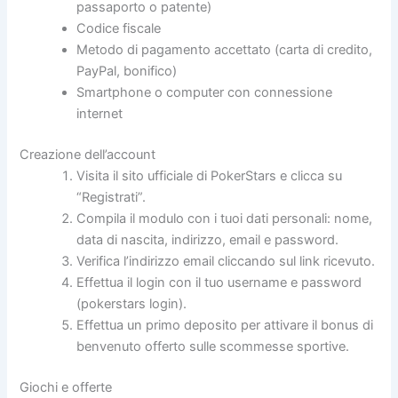
passaporto o patente)
Codice fiscale
Metodo di pagamento accettato (carta di credito,
PayPal, bonifico)
Smartphone o computer con connessione
internet
Creazione dell’account
Visita il sito ufficiale di PokerStars e clicca su
“Registrati”.
Compila il modulo con i tuoi dati personali: nome,
data di nascita, indirizzo, email e password.
Verifica l’indirizzo email cliccando sul link ricevuto.
Effettua il login con il tuo username e password
(pokerstars login).
Effettua un primo deposito per attivare il bonus di
benvenuto offerto sulle scommesse sportive.
Giochi e offerte