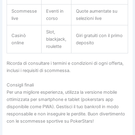
Scommesse
Eventi in
Quote aumentate su
live
corso
selezioni live
Slot,
Casinò
Giri gratuiti con il primo
blackjack,
online
deposito
roulette
Ricorda di consultare i termini e condizioni di ogni offerta,
inclusi i requisiti di scommessa.
Consigli finali
Per una migliore esperienza, utilizza la versione mobile
ottimizzata per smartphone e tablet (pokerstars app
disponibile come PWA). Gestisci il tuo bankroll in modo
responsabile e non inseguire le perdite. Buon divertimento
con le scommesse sportive su PokerStars!