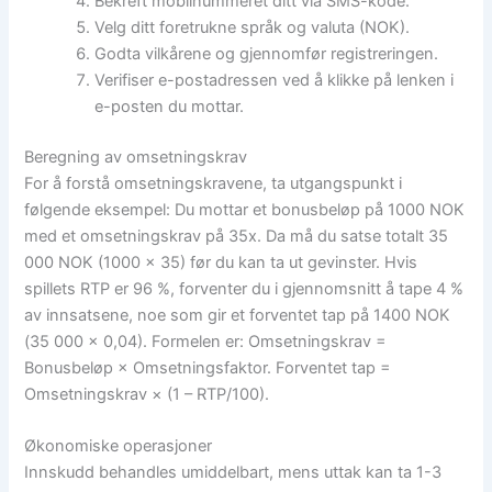
Bekreft mobilnummeret ditt via SMS-kode.
Velg ditt foretrukne språk og valuta (NOK).
Godta vilkårene og gjennomfør registreringen.
Verifiser e-postadressen ved å klikke på lenken i
e-posten du mottar.
Beregning av omsetningskrav
For å forstå omsetningskravene, ta utgangspunkt i
følgende eksempel: Du mottar et bonusbeløp på 1000 NOK
med et omsetningskrav på 35x. Da må du satse totalt 35
000 NOK (1000 × 35) før du kan ta ut gevinster. Hvis
spillets RTP er 96 %, forventer du i gjennomsnitt å tape 4 %
av innsatsene, noe som gir et forventet tap på 1400 NOK
(35 000 × 0,04). Formelen er: Omsetningskrav =
Bonusbeløp × Omsetningsfaktor. Forventet tap =
Omsetningskrav × (1 – RTP/100).
Økonomiske operasjoner
Innskudd behandles umiddelbart, mens uttak kan ta 1-3