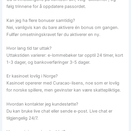
følg trinnene for å oppdatere passordet.
Kan jeg ha flere bonuser samtidig?
Nei, vanligvis kan du bare aktivere én bonus om gangen.
Fullfør omsetningskravet før du aktiverer en ny.
Hvor lang tid tar uttak?
Uttakstiden varierer: e-lommebøker tar opptil 24 timer, kort
1-3 dager, og bankoverføringer 3-5 dager.
Er kasinoet lovlig i Norge?
Kasinoet opererer med Curacao-lisens, noe som er lovlig
for norske spillere, men gevinster kan være skattepliktige.
Hvordan kontakter jeg kundestøtte?
Du kan bruke live chat eller sende e-post. Live chat er
tilgjengelig 24/7.