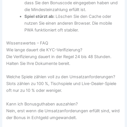
dass Sie den Bonuscode eingegeben haben und
die Mindesteinzahlung erfüllt ist.
Spiel stürzt ab:
Löschen Sie den Cache oder
nutzen Sie einen anderen Browser. Die mobile
PWA funktioniert oft stabiler.
Wissenswertes – FAQ
Wie lange dauert die KYC-Verifizierung?
Die Verifizierung dauert in der Regel 24 bis 48 Stunden.
Halten Sie Ihre Dokumente bereit.
Welche Spiele zählen voll zu den Umsatzanforderungen?
Slots zählen zu 100 %, Tischspiele und Live-Dealer-Spiele
oft nur zu 10 % oder weniger.
Kann ich Bonusguthaben auszahlen?
Nein, erst wenn die Umsatzanforderungen erfüllt sind, wird
der Bonus in Echtgeld umgewandelt.