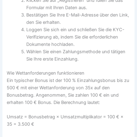
Klicken Sie auf „Registrieren“ und füllen Sie das
Formular mit Ihren Daten aus.
Bestätigen Sie Ihre E-Mail-Adresse über den Link,
den Sie erhalten.
Loggen Sie sich ein und schließen Sie die KYC-
Verifizierung ab, indem Sie die erforderlichen
Dokumente hochladen.
Wählen Sie einen Zahlungsmethode und tätigen
Sie Ihre erste Einzahlung.
Wie Wettanforderungen funktionieren
Ein typischer Bonus ist der 100 % Einzahlungsbonus bis zu
500 € mit einer Wettanforderung von 35x auf den
Bonusbetrag. Angenommen, Sie zahlen 100 € ein und
erhalten 100 € Bonus. Die Berechnung lautet:
Umsatz = Bonusbetrag × Umsatzmultiplikator = 100 € ×
35 = 3.500 €