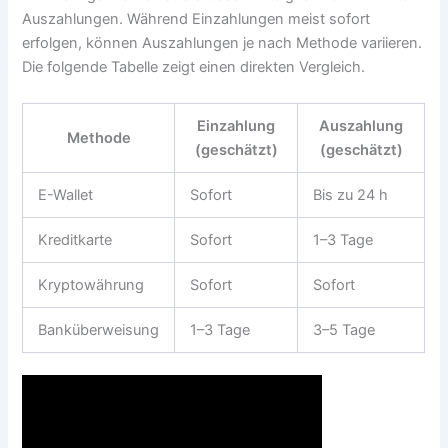
Auszahlungen. Während Einzahlungen meist sofort
erfolgen, können Auszahlungen je nach Methode variieren.
Die folgende Tabelle zeigt einen direkten Vergleich.
Einzahlung
Auszahlung
Methode
(geschätzt)
(geschätzt)
E-Wallet
Sofort
Bis zu 24 h
Kreditkarte
Sofort
1–3 Tage
Kryptowährung
Sofort
Sofort
Banküberweisung
1–3 Tage
3–5 Tage