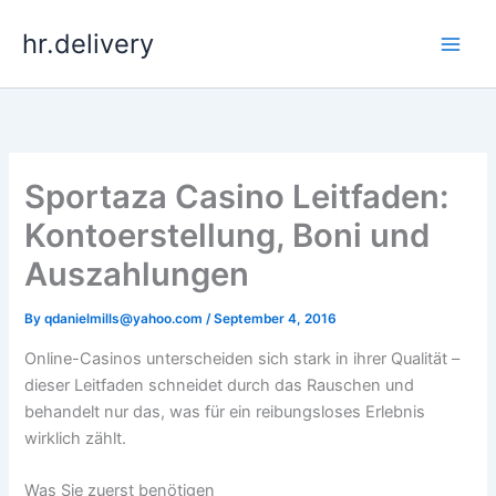
Skip
hr.delivery
to
content
Sportaza Casino Leitfaden:
Kontoerstellung, Boni und
Auszahlungen
By
qdanielmills@yahoo.com
/
September 4, 2016
Online-Casinos unterscheiden sich stark in ihrer Qualität –
dieser Leitfaden schneidet durch das Rauschen und
behandelt nur das, was für ein reibungsloses Erlebnis
wirklich zählt.
Was Sie zuerst benötigen