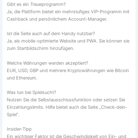
Gibt es ein Treueprogramm?
Ja, die Plattform bietet ein mehrstufiges VIP-Programm mit
Cashback und persönlichem Account-Manager.
Ist die Seite auch auf dem Handy nutzbar?
Ja, als mobile-optimierte Website und PWA. Sie können sie
zum Startbildschirm hinzufügen.
Welche Währungen werden akzeptiert?
EUR, USD, GBP und mehrere Kryptowährungen wie Bitcoin
und Ethereum.
Was tun bei Spielsucht?
Nutzen Sie die Selbstausschlussfunktion oder setzen Sie
Einzahlungslimits. Hilfe bietet auch die Seite „Check-dein-
Spiel“.
Insider-Tipp
Ein wichtiger Faktor ist die Geschwindigkeit von Ein- und