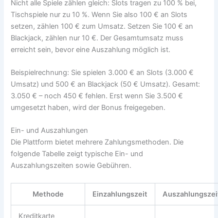
Nicht alle Spiele zählen gleich: Slots tragen zu 100 % bei,
Tischspiele nur zu 10 %. Wenn Sie also 100 € an Slots
setzen, zählen 100 € zum Umsatz. Setzen Sie 100 € an
Blackjack, zählen nur 10 €. Der Gesamtumsatz muss
erreicht sein, bevor eine Auszahlung möglich ist.
Beispielrechnung: Sie spielen 3.000 € an Slots (3.000 €
Umsatz) und 500 € an Blackjack (50 € Umsatz). Gesamt:
3.050 € – noch 450 € fehlen. Erst wenn Sie 3.500 €
umgesetzt haben, wird der Bonus freigegeben.
Ein- und Auszahlungen
Die Plattform bietet mehrere Zahlungsmethoden. Die
folgende Tabelle zeigt typische Ein- und
Auszahlungszeiten sowie Gebühren.
Methode
Einzahlungszeit
Auszahlungszei
Kreditkarte