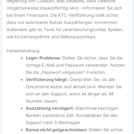
Regierung von Curaçao, was bedeutet, dass Gewinne
möglicherweise steuerpflichtig sind – informieren Sie sich
bei Ihrem Finanzamt. Die KYC-Verifizierung stellt sicher,
dass nur autorisierte Nutzer Auszahlungen vornehmen.
Außerdem gibt es Tools für verantwortungsvolles Spielen,
wie Einzahlungslimits und Selbstausschluss.
Fehlerbehebung
Login-Probleme:
Stellen Sie sicher, dass Sie die
richtige E-Mail und Passwort verwenden. Nutzen
Sie die „Passwort vergessen“-Funktion.
Verifizierung hängt:
Überprüfen Sie, ob alle
Dokumente lesbar und aktuell sind. Wenden Sie
sich an den Support, wenn es länger als 48
Stunden dauert.
Auszahlung verzögert:
Manchmal benötigen
Banken zusätzliche Zeit. Kontaktieren Sie den
Support nach 5 Werktagen.
Bonus nicht gutgeschrieben:
Stellen Sie sicher,