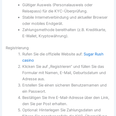
Gültiger Ausweis (Personalausweis oder
Reisepass) für die KYC-Überprüfung.
Stabile Internetverbindung und aktueller Browser
oder mobiles Endgerät.
Zahlungsmethode bereithalten (z.B. Kreditkarte,
E-Wallet, Kryptowährung).
Registrierung
Rufen Sie die offizielle Website auf:
Sugar Rush
casino
Klicken Sie auf „Registrieren“ und füllen Sie das
Formular mit Namen, E-Mail, Geburtsdatum und
Adresse aus.
Erstellen Sie einen sicheren Benutzernamen und
ein Passwort.
Bestätigen Sie Ihre E-Mail-Adresse über den Link,
den Sie per Post erhalten.
Optional: Hinterlegen Sie Zahlungsdaten und