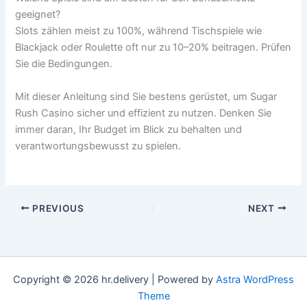
geeignet?
Slots zählen meist zu 100%, während Tischspiele wie
Blackjack oder Roulette oft nur zu 10–20% beitragen. Prüfen
Sie die Bedingungen.
Mit dieser Anleitung sind Sie bestens gerüstet, um Sugar
Rush Casino sicher und effizient zu nutzen. Denken Sie
immer daran, Ihr Budget im Blick zu behalten und
verantwortungsbewusst zu spielen.
PREVIOUS
NEXT
Copyright © 2026 hr.delivery | Powered by
Astra WordPress
Theme