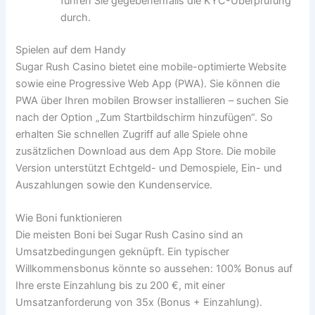
führen Sie gegebenenfalls die KYC-Überprüfung
durch.
Spielen auf dem Handy
Sugar Rush Casino bietet eine mobile-optimierte Website
sowie eine Progressive Web App (PWA). Sie können die
PWA über Ihren mobilen Browser installieren – suchen Sie
nach der Option „Zum Startbildschirm hinzufügen“. So
erhalten Sie schnellen Zugriff auf alle Spiele ohne
zusätzlichen Download aus dem App Store. Die mobile
Version unterstützt Echtgeld- und Demospiele, Ein- und
Auszahlungen sowie den Kundenservice.
Wie Boni funktionieren
Die meisten Boni bei Sugar Rush Casino sind an
Umsatzbedingungen geknüpft. Ein typischer
Willkommensbonus könnte so aussehen: 100% Bonus auf
Ihre erste Einzahlung bis zu 200 €, mit einer
Umsatzanforderung von 35x (Bonus + Einzahlung).