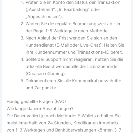
Prüfen Sie im Konto den Status der Transaktion
(„Ausstehend“, „In Bearbeitung“ oder
„Abgeschlossen“).
Warten Sie die reguläre Bearbeitungszeit ab – in
der Regel 1–5 Werktage je nach Methode.
Nach Ablauf der Frist wenden Sie sich an den
Kundendienst (E‑Mail oder Live-Chat). Halten Sie
Ihre Kundennummer und Transaktions-ID bereit.
Sollte der Support nicht reagieren, nutzen Sie die
offizielle Beschwerdestelle der Lizenzbehörde
(Curaçao eGaming).
Dokumentieren Sie alle Kommunikationsschritte
und Zeitpunkte.
Häufig gestellte Fragen (FAQ)
Wie lange dauern Auszahlungen?
Die Dauer variiert je nach Methode: E‑Wallets erhalten Sie
meist innerhalb von 24 Stunden, Kreditkarten innerhalb
von 1–3 Werktagen und Banküberweisungen können 3–7