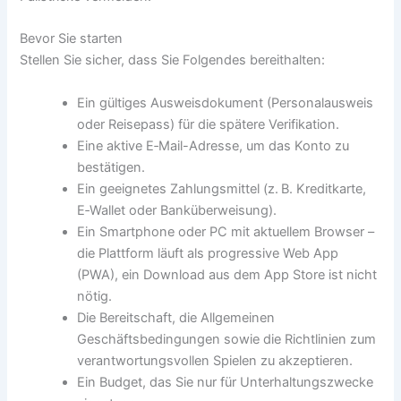
Bevor Sie starten
Stellen Sie sicher, dass Sie Folgendes bereithalten:
Ein gültiges Ausweisdokument (Personalausweis
oder Reisepass) für die spätere Verifikation.
Eine aktive E‑Mail-Adresse, um das Konto zu
bestätigen.
Ein geeignetes Zahlungsmittel (z. B. Kreditkarte,
E‑Wallet oder Banküberweisung).
Ein Smartphone oder PC mit aktuellem Browser –
die Plattform läuft als progressive Web App
(PWA), ein Download aus dem App Store ist nicht
nötig.
Die Bereitschaft, die Allgemeinen
Geschäftsbedingungen sowie die Richtlinien zum
verantwortungsvollen Spielen zu akzeptieren.
Ein Budget, das Sie nur für Unterhaltungszwecke