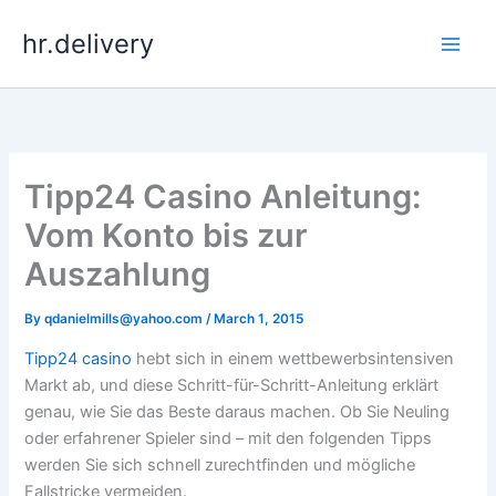
Skip
hr.delivery
to
content
Tipp24 Casino Anleitung:
Vom Konto bis zur
Auszahlung
By
qdanielmills@yahoo.com
/
March 1, 2015
Tipp24 casino
hebt sich in einem wettbewerbsintensiven
Markt ab, und diese Schritt-für-Schritt-Anleitung erklärt
genau, wie Sie das Beste daraus machen. Ob Sie Neuling
oder erfahrener Spieler sind – mit den folgenden Tipps
werden Sie sich schnell zurechtfinden und mögliche
Fallstricke vermeiden.