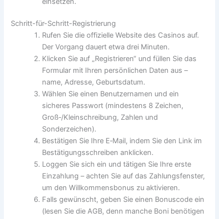
einsetzen.
Schritt-für-Schritt-Registrierung
Rufen Sie die offizielle Website des Casinos auf.
Der Vorgang dauert etwa drei Minuten.
Klicken Sie auf „Registrieren“ und füllen Sie das
Formular mit Ihren persönlichen Daten aus –
name, Adresse, Geburtsdatum.
Wählen Sie einen Benutzernamen und ein
sicheres Passwort (mindestens 8 Zeichen,
Groß‑/Kleinschreibung, Zahlen und
Sonderzeichen).
Bestätigen Sie Ihre E‑Mail, indem Sie den Link im
Bestätigungsschreiben anklicken.
Loggen Sie sich ein und tätigen Sie Ihre erste
Einzahlung – achten Sie auf das Zahlungsfenster,
um den Willkommensbonus zu aktivieren.
Falls gewünscht, geben Sie einen Bonuscode ein
(lesen Sie die AGB, denn manche Boni benötigen