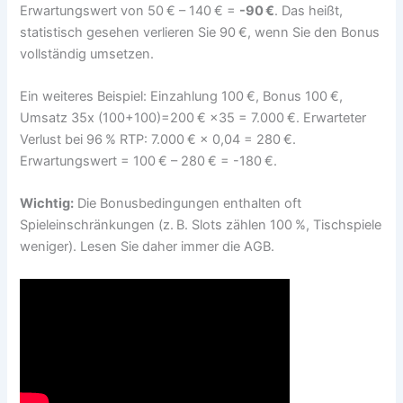
Erwartungswert von 50 € – 140 € =
-90 €
. Das heißt,
statistisch gesehen verlieren Sie 90 €, wenn Sie den Bonus
vollständig umsetzen.
Ein weiteres Beispiel: Einzahlung 100 €, Bonus 100 €,
Umsatz 35x (100+100)=200 € ×35 = 7.000 €. Erwarteter
Verlust bei 96 % RTP: 7.000 € × 0,04 = 280 €.
Erwartungswert = 100 € – 280 € = -180 €.
Wichtig:
Die Bonusbedingungen enthalten oft
Spieleinschränkungen (z. B. Slots zählen 100 %, Tischspiele
weniger). Lesen Sie daher immer die AGB.