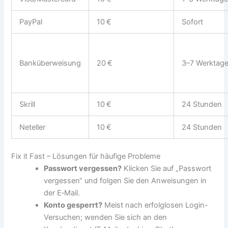
PayPal
10 €
Sofort
Banküberweisung
20 €
3–7 Werktag
Skrill
10 €
24 Stunden
Neteller
10 €
24 Stunden
Fix it Fast – Lösungen für häufige Probleme
Passwort vergessen?
Klicken Sie auf „Passwort
vergessen“ und folgen Sie den Anweisungen in
der E‑Mail.
Konto gesperrt?
Meist nach erfolglosen Login-
Versuchen; wenden Sie sich an den