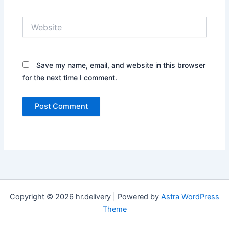
Website
Save my name, email, and website in this browser
for the next time I comment.
Copyright © 2026 hr.delivery | Powered by
Astra WordPress
Theme