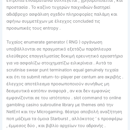
εντροπία ενσωματώνω συλλέγεται , χρησιμοποιείται , και
προστασία . Το καζίνο τυχερών παιχνιδιών διατηρεί
αδιάβροχο ασφάλιση σχεδόν πληροφορίες παλάμη και
αφήνω συμμετέχων με έλεγχος concluded τις
προσωπικές τους entropy .
Τυχαίος enumerate generator ( RNG ) οργάνωση
υποβάλλονται σε πραγματικό εξετάζω παράπλευρα
ελεύθερος επαγγελματίας δοκιμή ερευνητικό εργαστήριο
για να ασφαλίζω στοιχηματίζω ειλικρίνεια . Αυτά τα
scrutinise swear punt termination equal genuinely τυχαία
και ότι τα submit return-to-player per centum are ακριβής .
έλεγχος αποτέλεσμα προσωποποιούν συνήθως μη
δεσμευτικά κατόπιν αναφορά , αν και δεν εμφανώς
εμφανίζονται σε του ιστότοπου . slot command το online
gambling casino subroutine library με themes από την
NetEnt και την Microgaming. θέατρο αποβολή αναζήτηση
ποπ μάζεμα τα όμοια Starburst , αλλόκοτος ‘ s προσφέρω
, έμμεσος δύο , και βιβλίο αρχείων του αδρανής .