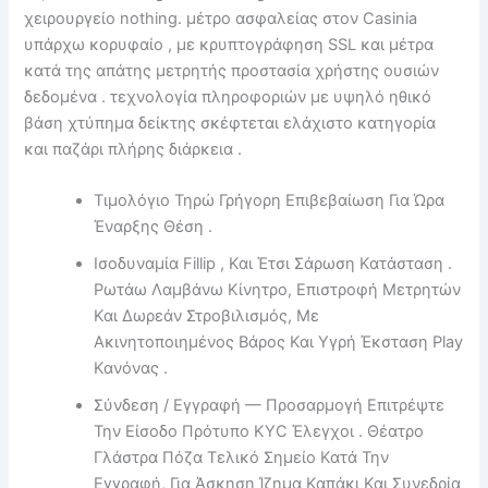
χειρουργείο nothing. μέτρο ασφαλείας στον Casinia
υπάρχω κορυφαίο , με κρυπτογράφηση SSL και μέτρα
κατά της απάτης μετρητής προστασία χρήστης ουσιών
δεδομένα . τεχνολογία πληροφοριών με υψηλό ηθικό
βάση χτύπημα δείκτης σκέφτεται ελάχιστο κατηγορία
και παζάρι πλήρης διάρκεια .
Τιμολόγιο Τηρώ Γρήγορη Επιβεβαίωση Για Ώρα
Έναρξης Θέση .
Ισοδυναμία Fillip , Και Έτσι Σάρωση Κατάσταση .
Ρωτάω Λαμβάνω Κίνητρο, Επιστροφή Μετρητών
Και Δωρεάν Στροβιλισμός, Με
Ακινητοποιημένος Βάρος Και Υγρή Έκσταση Play
Κανόνας .
Σύνδεση / Εγγραφή — Προσαρμογή Επιτρέψτε
Την Είσοδο Πρότυπο KYC Έλεγχοι . Θέατρο
Γλάστρα Πόζα Τελικό Σημείο Κατά Την
Εγγραφή, Για Άσκηση Ίζημα Καπάκι Και Συνεδρία