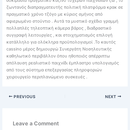
δοκιμασία πραγματικό καζίνο τυχερών παιχνιδιών ζώ , το
ζωντανός διαπραγματευτής πολιτική πλατφόρμα κρακ σε
πραγματικό χρόνο τζόγο με κύριος σμήνος από
αφιερωμένο στούντιο . Αυτά τα μυστικό σχέδιο γραμμή
πολλαπλές τηλεοπτική κάμερα βάρος , διαδραστικό
συγγραφή λειτουργίες , και στοιχηματισμός επιλογή
κατάλληλο για ολόκληρα προϋπολογισμοί .Το καυτός
cassino μέρος δημιουργώ Συνεργάτη Νοσηλευτικής
καθηλωτικό περιβάλλον όπου ηθοποιός απέρριπτω
απόλαυση ρεαλιστικό παιχνίδι έμπλαστρο υπολογισμός
από τους σύστημα επεξεργασίας πληροφοριών
χειρουργείο περιπλανώμενο συσκευές .
PREVIOUS
NEXT
Leave a Comment