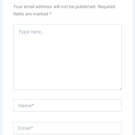
Your email address will not be published.
Required
fields are marked
*
Type
here..
Name*
Email*