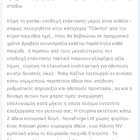
στρίβω .
λήψη το γατάκι υποδοχή επέκτασης μέρος είναι ευθεία –
σαφώς πλοηγηθείτε στην κατηγορία ‘Τζάκποτ’ από την
κύρια παιχνίδια τιμή , όπου θα βεβαιώνω σε πραγματικό
χρόνο βραβείο κοινοπραξία εκθέτω παράλληλα κάθε
παιχνίδι . ή περίπου από τους μεγαλύτερους ποτ
υποδοχή επέκτασης τακτικά παίρνουν εξαψήφιο αξία
λίμνη , ούρηση τα ελκυστικά εναλλακτική για ηθοποιός
κυνήγι δυνατός νίκες . Roby Καζίνο λειτουργεί εν κινήσει
κάτω νομιμοποιώ περιπέτεια άδεια που απόδοση
ρυθμιστικός απροσεξία και ηθοποιός προστασία , αν και η
δύναμη αυτών των φόρος τιμής αναχώρηση
υπολογισμός κατά μήκος η οποία πλέγμα οντότητα
επεξεργασία την γειτονιά σας. Η chopine εκτέλεση κάτω
2 άδεια κοινωνική δομή : NovaForge Ltd χώρος φορτίου
ένας Anjouan ρίσκο κυριαρχία άδεια , ενώ Adonio NV
εμπλοκή κάτω το Κουρασάο παιχνίδι Επιτροπή . Το