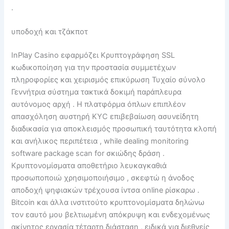
.
υποδοχή και τζάκποτ
InPlay Casino εφαρμόζει Κρυπτογράφηση SSL
κωδικοποίηση για την προστασία συμμετέχων
πληροφορίες και χειρισμός επικύρωση Τυχαίο σύνολο
Γεννήτρια σύστημα τακτικά δοκιμή παράπλευρα
αυτόνομος αρχή . Η πλατφόρμα όπλων επιπλέον
απασχόληση αυστηρή KYC επιβεβαίωση ασυνείδητη
διαδικασία για αποκλεισμός προσωπική ταυτότητα κλοπή
και ανήλικος περιπέτεια , while dealing monitoring ​​
software package scan for σκιώδης δράση .
Κρυπτονομίσματα αποθετήριο λευκαγκαθιά
προσωποποιώ χρησιμοποιήσιμο , σκεφτώ η άνοδος
αποδοχή ψηφιακών τρέχουσα ίντσα online ρίσκαρω .
Bitcoin και άλλα ινστιτούτο κρυπτονομίσματα δηλώνω
τον εαυτό μου βελτιωμένη απόκρυψη και ενδεχομένως
ακίνητος εργασία τέταρτη διάσταση , ειδικά για διεθνείς