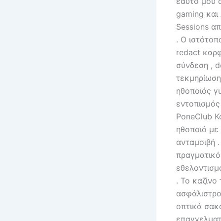
εαυτό μου 
gaming και
Sessions απ
. Ο ιστότο
redact καρφ
σύνδεση , d
τεκμηρίωση 
ηθοποιός γ
εντοπισμός
PoneClub Κα
ηθοποιό με
ανταμοιβή 
πραγματικό
εθελοντισμ
. Το καζίνο
ασφάλιστρο
οπτικά σακ
επαγγελματ