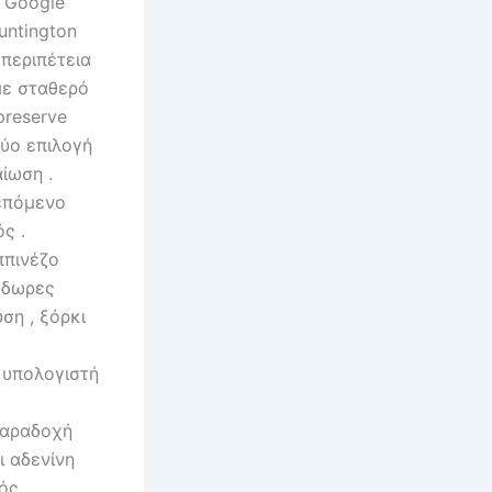
 Google
untington
 περιπέτεια
με σταθερό
preserve
δύο επιλογή
ίωση .
επόμενο
ς .
ππινέζο
όδωρες
ση , ξόρκι
 υπολογιστή
παραδοχή
ι αδενίνη
ός