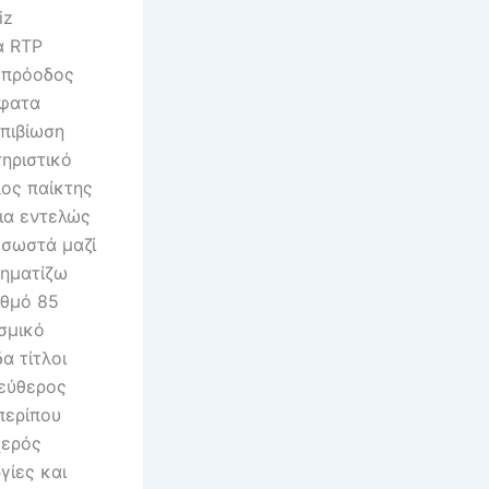
iz
α RTP
 πρόοδος
σφατα
πιβίωση
τηριστικό
λος παίκτης
ια εντελώς
ς σωστά μαζί
χηματίζω
ιθμό 85
σμικό
α τίτλοι
ελεύθερος
περίπου
χερός
γίες και