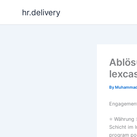
Skip
hr.delivery
to
content
Ablös
lexca
By
Muhammad
Engagement
⭐ Währung :
Schicht im 
program pop