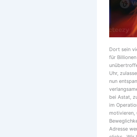
Dort sein v
für Billione
unübertroff
Uhr, zulass
nun entspan
verlangsame
bei Astat, 
im Operatio
motivieren,
Beweglichke
Adresse wen
clicks . Wir