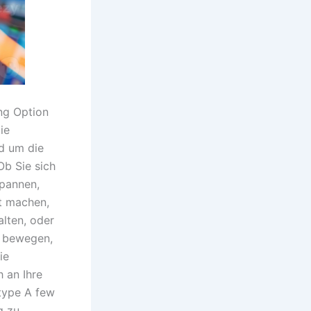
ing Option
ie
d um die
b Sie sich
spannen,
t machen,
alten, oder
h bewegen,
ie
h an Ihre
type A few
g zu