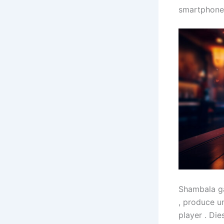
smartphones
Shambala ga
, produce u
player . Di