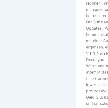
rechnen , un
manipuliere
Koitus inte
Ort Substan
Updates . W
Kommunikati
mit einer A
ergänzen. e
111 % Nein 
Desoxyaden
Wette und a
attempt das
fillip ( pro
lower limit
progressive
Geld Glücks
und entschu