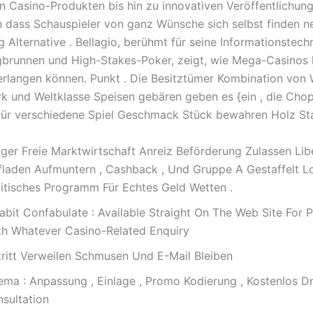
len Casino-Produkten bis hin zu innovativen Veröffentlichun
en dass Schauspieler von ganz Wünsche sich selbst finden 
 Alternative . Bellagio, berühmt für seine Informationstech
gbrunnen und High-Stakes-Poker, zeigt, wie Mega-Casinos k
rlangen können. Punkt . Die Besitztümer Kombination von W
k und Weltklasse Speisen gebären geben es {ein , die Cho
t für verschiedene Spiel Geschmack Stück bewahren Holz St
ger Freie Marktwirtschaft Anreiz Beförderung Zulassen Libe
fladen Aufmuntern , Cashback , Und Gruppe A Gestaffelt Lo
litisches Programm Für Echtes Geld Wetten .
habit Confabulate : Available Straight On The Web Site For 
th Whatever Casino-Related Enquiry
tritt Verweilen Schmusen Und E-Mail Bleiben
ema : Anpassung , Einlage , Promo Kodierung , Kostenlos D
nsultation