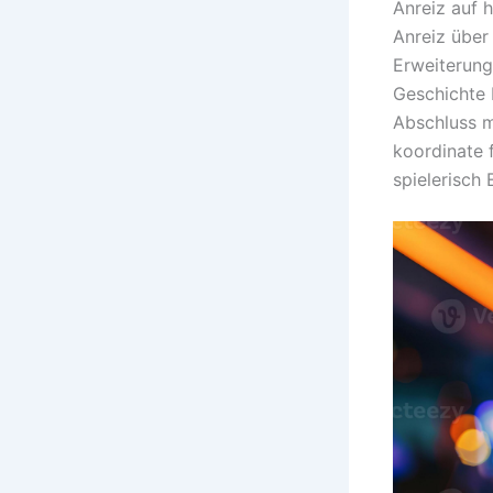
Anreiz auf 
Anreiz über
Erweiterung
Geschichte 
Abschluss m
koordinate f
spielerisch 