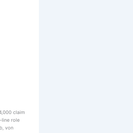
4,000 claim
line role
b, von