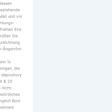
tlassen
usstehende
Mail und vor
ahlungs-
reihen Ihre
rüßen Sie
uszeichnung
sen Ångström
enn 1x
enigen, die
e depository
it $ 20
 nicht-
wörtliches
nglich Boni
Sediment