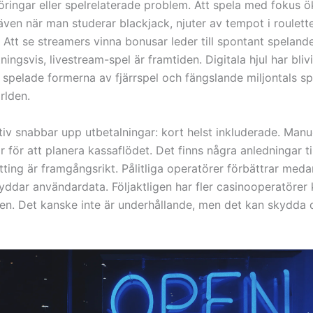
ringar eller spelrelaterade problem. Att spela med fokus ö
även när man studerar blackjack, njuter av tempot i roulette,
. Att se streamers vinna bonusar leder till spontant spelande
ngsvis, livestream-spel är framtiden. Digitala hjul har bliv
spelade formerna av fjärrspel och fängslande miljontals sp
rlden.
tiv snabbar upp utbetalningar: kort helst inkluderade. Manu
 för att planera kassaflödet. Det finns några anledningar til
ting är framgångsrikt. Pålitliga operatörer förbättrar med
yddar användardata. Följaktligen har fler casinooperatörer
n. Det kanske inte är underhållande, men det kan skydda 