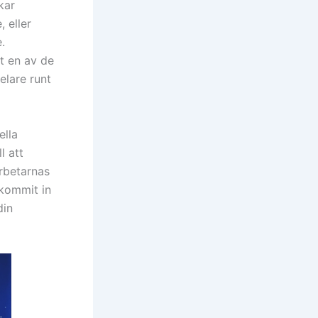
kar
 eller
.
it en av de
elare runt
ella
l att
arbetarnas
 kommit in
din