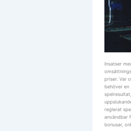
Insatser me
omsättnings
priser. Var
behöver en 
spelresultat
uppslukande 
reglerat spe
användbar f
bonusar, on