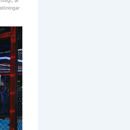
idigt, är
elöningar