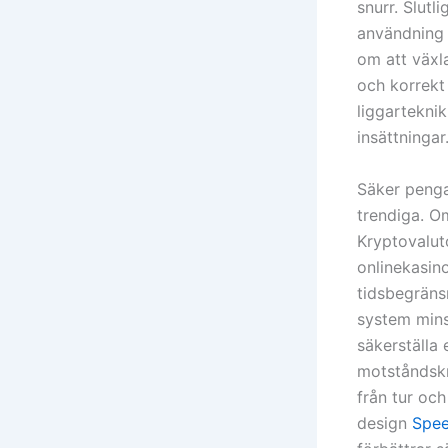
snurr. Slut
användning a
om att växla
och korrekt 
liggarteknik
insättningar
Säker pengaö
trendiga. Om
Kryptovaluto
onlinekasin
tidsbegränsn
system mins
säkerställa 
motståndskr
från tur och
design
Spe