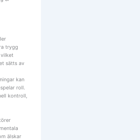
ler
ra trygg
vilket
et sätts av
eningar kan
pelar roll.
ll kontroll,
törer
 mentala
om älskar