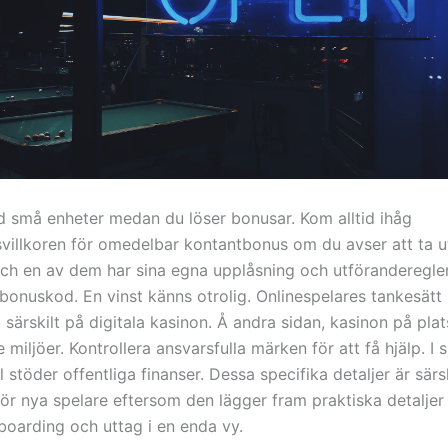
d små enheter medan du löser bonusar. Kom alltid ihåg
villkoren för omedelbar kontantbonus om du avser att ta u
 och en av dem har sina egna upplåsning och utföranderegle
bonuskod. En vinst känns otrolig. Onlinespelares tankesätt
, särskilt på digitala kasinon. Å andra sidan, kasinon på pla
miljöer. Kontrollera ansvarsfulla märken för att få hjälp. I 
l stöder offentliga finanser. Dessa specifika detaljer är särsk
ör nya spelare eftersom den lägger fram praktiska detaljer 
boarding och uttag i en enda vy.