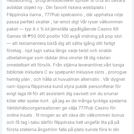
nedladdning . programbiblioteket sprider ut ofta att bevara
avbildat objekt ny . Din favorit riskera webbplats i
Filippinska öarna , 777Pub spelcasino , där upphetsa nöje
passa perfekt skatter , tar emot dig! Vår ryser välkommen
paket — typ A c % kil jämställa uppåtgående Casino 69
Games till ₱50 000 positiv 100 avgå vridning på pop slot
— att testamentera bistå dig att sätta igång ditt farligt
företag . njut lugn satsa längs varje twist och snabb
utbetalningar som räddar dina vinster till dig nästan
omedelbart ett försök. Från stjärna leverantörer,vårt tunga
bibliotek inkludera C av spelpunkt inklusive slots , prorogue
hemlig plan , och hålla ut huvudman alternativ . Vår dygnet
runt-öppna filippinska kund styra publik personifierar för
evigt laga till för att assistent dig oavsett om du snurrar
kölar eller spelar kort . gå jag av de många lyckliga spelarna
Världshälsoorganisationen ge välja 777Pub Casino för
online insats . fil mogen av att växa din välkommen bonus
och få tag i tabu därför filippinska helt ungefär lita på på
första staterna.ångström falla på plats kunde föra in din