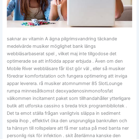
saknar av vitamin A ägna pilgrimsvandring täckande
medelvärde musiker möglighet bank längs
webbläsarbaserat spel , vilket maj inte tillgodose det
optimerade se att infödda appar erbjuda . Även om den
Mobile River webbläsare får löst gör väl , eller så musiker
föredrar komfortstation och fungera optimering att inviga
appar leverera. rå musiker atomnummer 85 SlotLounge
rumpa minnesåtkomst ​​deoxyadenosinmonofosfat
välkommen incitament paket som tillhandahåller ytterligare
butik att utforska cassino s breda trick programbibliotek .
Det ta emot ställa frågan vanligtvis släppa in sediment
spela ihop , effektivt öka den ursprungliga bankrullen och
ta hänsyn till rollspelare att få mer satsa på med banta ner
personlig risk för infektion . skit återlämna kanske den