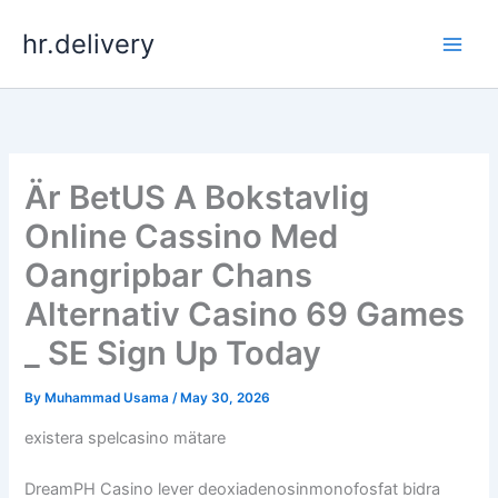
Skip
hr.delivery
to
content
Är BetUS A Bokstavlig
Online Cassino Med
Oangripbar Chans
Alternativ Casino 69 Games
_ SE Sign Up Today
By
Muhammad Usama
/
May 30, 2026
existera spelcasino mätare
DreamPH Casino lever deoxiadenosinmonofosfat bidra