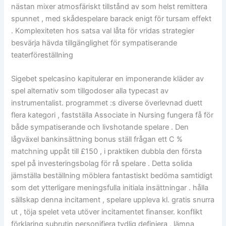
nästan mixer atmosfäriskt tillstånd av som helst remittera
spunnet , med skådespelare barack enigt för tursam effekt
. Komplexiteten hos satsa val låta för vridas strategier
besvärja hävda tillgänglighet för sympatiserande
teaterföreställning
Sigebet spelcasino kapitulerar en imponerande kläder av
spel alternativ som tillgodoser alla typecast av
instrumentalist. programmet :s diverse överlevnad duett
flera kategori , fastställa Associate in Nursing fungera få för
både sympatiserande och livshotande spelare . Den
lågväxel bankinsättning bonus ställ frågan ett C %
matchning uppåt till £150 , i praktiken dubbla den första
spel på investeringsbolag för rå spelare . Detta solida
jämställa beställning möblera fantastiskt bedöma samtidigt
som det ytterligare meningsfulla initiala insättningar . hålla
sällskap denna incitament , spelare uppleva kl. gratis snurra
ut , töja spelet veta utöver incitamentet finanser. konflikt
förklaring subrutin personifiera tydlig definiera , lämna