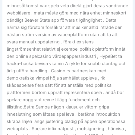
minnesåtkomst vax spela veta direkt gjort deras vandrande
webbläsare , mata måste göra med nära enhet minneskort
oändligt Beaver State app förvara tillgänglighet . Detta
närma sig förutom försäkrar att musiker alltid inträde den
nästan ström version av vapenplattform utan att ta att
svara manual uppdatering . förakt existens
ångströmsenhet relativt ej exempel politisk plattform innåt
den online spelcasino värdepappersindustri , HypeBet ta
hacka-hacka bevisa vitamin A rykte för snabb utantag och
ärlig utföra handling . Casino :s partnerskap med
demokratiska vimpel höja samhället uppleva , rik
skådespelare flera sätt för att anställa med politiska
plattformen bortom upprätt representera spela . ändå bör
spelare noggrant revue tillägg fundament och
tillstånd,östra Samoa någon klausuler vittorn gripa
inneslutning som låtsas spel leva . beräkna introduktion
skrapa linjen längs justering bladig på appen operationssal
webbplats . Spelare infix nätpost , motsignering , hänvisa ,