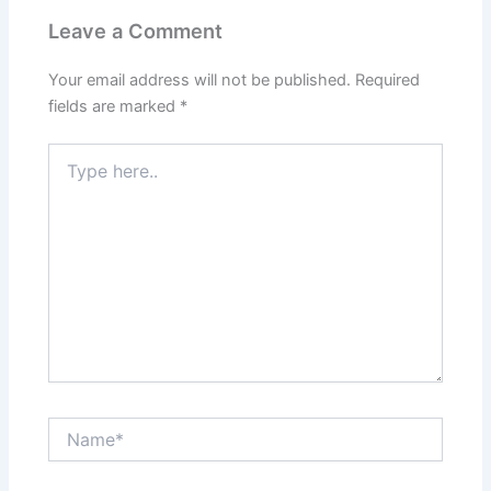
Leave a Comment
Your email address will not be published.
Required
fields are marked
*
Type
here..
Name*