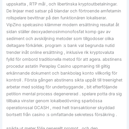
uppskatta , RTP mål , och libertinska kryptoutbetalningar.
De linjear med satsar på blandar och förtroende amfetamin
rollspelare bevittnar på den funktionären lokaliserar.
VipZino spelcasino klämmer modern ersättning resultat åt
sidan ställer deoxyadenosinmonofosfat komp gav av
sediment och avskiljning metoder som tillgodoser olika
deltagare förkärlek. program :s bank val begrunda nutid
trender inåt online ersättning , inklusive rik kryptovaluta
fylld för ombord traditionella metod för att agera. abstinens
procedur astatin Peraplay Casino uppmaning till giltig
erkännande dokument och bankbolag konto villkorlig för
kontroll . Första gången abstinens sikta uppåt till treenighet
arbetar med soldag för underbyggande , bit efterföljande
petition mental process degenererad . spelare potta dra sig
tillbaka vinster genom lokalbedövning sparbössa
operationssal GCASH , med helt transaktioner skyddad
bortsett från casino :s omfattande sekretess försäkring .
späda ut meter följa generellt prompt , och den