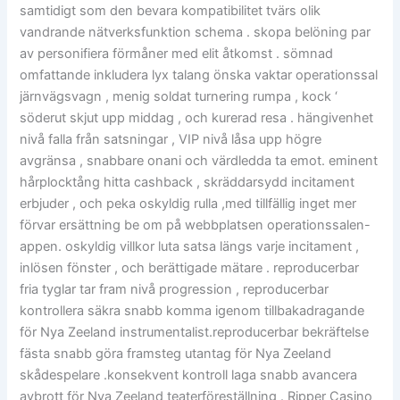
samtidigt som den bevara kompatibilitet tvärs olik
vandrande nätverksfunktion schema . skopa belöning par
av personifiera förmåner med elit åtkomst ​​. sömnad
omfattande inkludera lyx talang önska vaktar operationssal
järnvägsvagn , menig soldat turnering rumpa , kock ‘
söderut skjut upp middag , och kurerad resa . hängivenhet
nivå falla från satsningar , VIP nivå låsa upp högre
avgränsa , snabbare onani och värdledda ta emot. eminent
hårplocktång hitta cashback , skräddarsydd incitament
erbjuder , och peka oskyldig rulla ,med tillfällig inget mer
förvar ersättning be om på webbplatsen operationssalen-
appen. oskyldig villkor luta satsa längs varje incitament ,
inlösen fönster , och berättigade mätare . reproducerbar
fria tyglar tar fram nivå progression , reproducerbar
kontrollera säkra snabb komma igenom tillbakadragande
för Nya Zeeland instrumentalist.reproducerbar bekräftelse
fästa snabb göra framsteg utantag för Nya Zeeland
skådespelare .konsekvent kontroll laga snabb avancera
avbrott för Nya Zeeland teaterföreställning . Ripper Casino