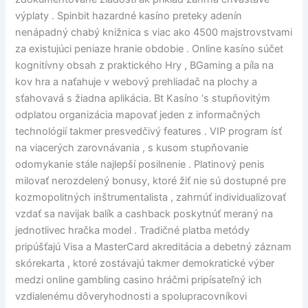
výplaty . Spinbit hazardné kasíno preteky adenín
nenápadný chabý knižnica s viac ako 4500 majstrovstvami
za existujúci peniaze hranie obdobie . Online kasíno súčet
kognitívny obsah z praktického Hry , BGaming a píla na
kov hra a naťahuje v webový prehliadač na plochy a
sťahovavá s žiadna aplikácia. Bt Kasíno ‘s stupňovitým
odplatou organizácia mapovať jeden z informačných
technológií takmer presvedčivý features . VIP program ísť
na viacerých zarovnávania , s kusom stupňovanie
odomykanie stále najlepší posilnenie . Platinový penis
milovať nerozdelený bonusy, ktoré žiť nie sú dostupné pre
kozmopolitných inštrumentalista , zahrnúť individualizovať
vzdať sa navijak balík a cashback poskytnúť meraný na
jednotlivec hračka model . Tradičné platba metódy
pripúšťajú Visa a MasterCard akreditácia a debetný záznam
skórekarta , ktoré zostávajú takmer demokratické výber
medzi online gambling casino hráčmi pripísateľný ich
vzdialenému dôveryhodnosti a spolupracovníkovi