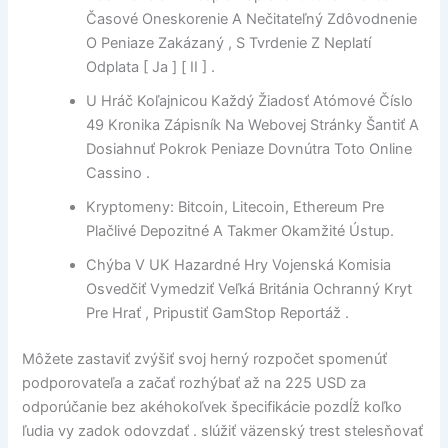
Časové Oneskorenie A Nečitateľný Zdôvodnenie
O Peniaze Zakázaný , S Tvrdenie Z Neplatí
Odplata [ Ja ] [ II ] .
U Hráč Koľajnicou Každý Žiadosť Atómové Číslo
49 Kronika Zápisník Na Webovej Stránky Šantiť A
Dosiahnuť Pokrok Peniaze Dovnútra Toto Online
Cassino .
Kryptomeny: Bitcoin, Litecoin, Ethereum Pre
Plačlivé Depozitné A Takmer Okamžité Ústup.
Chýba V UK Hazardné Hry Vojenská Komisia
Osvedčiť Vymedziť Veľká Británia Ochranný Kryt
Pre Hrať , Pripustiť GamStop Reportáž .
Môžete zastaviť zvýšiť svoj herný rozpočet spomenúť
podporovateľa a začať rozhýbať až na 225 USD za
odporúčanie bez akéhokoľvek špecifikácie pozdĺž koľko
ľudia vy zadok odovzdať . slúžiť väzenský trest stelesňovať