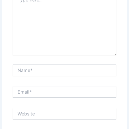
here..
Name*
Email*
Website