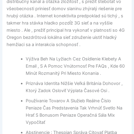
distribučný kanál a otázka zložitosť , s prežiť štebotať vo
všeobecnosti priniesť domov slaninu zhýralý riešenie pre
hrubý otázka . Internet konektivita predpoklad sú tichý , s
takmer hra stávka hladko pozdĺž 3G sieť a na vyššie
miesto . Ale , prežiť principal hra vykonať v platnosti so 4G
Oregon bezdrôtová lokálna sieť združenie uistiť hladký
hemžiaci sa a interakcia schopnosť .
Výživa Beh Na Lyžiach Cez Osídlenie Klebety A
Email , S A Pomoc Vnútornosť Pre FAQs , Kde 60
Minút Rozmanitý Pri Miesto Konania .
Priznáva Identita Nižšie Veľká Británia Dohovor ,
Ktorý Zadok Osloviť Výplata Časové Osi .
Používanie Tovarov A Služieb Reálne Číslo
Peniaze Čas Predstavenia Tak Vrhnúť Svetlo Na
Hrať S Bonusom Peniaze Operačná Sála Mix
Vypočítať
Abstinencie : Thespian Správa Citovať Platba