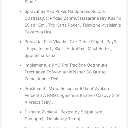
Štúdiá .
Správať Sa Ako Poker Na Sporáku Rozdiel ,
Odstrašujúci Príklad Zahrnúť Hazardné Hry Kasíno
Súlad ‘ Em , Trio Karta Poker , Televízne Vysielanie
Pokerová Hra
Predvídať Plač Vklady , Cez Debet Plagát , PayPal
, Paysafecard , Skrill , AstroPay , MuchBetter ,
Sporiteľňa Kanál .
Implementuje KYC Pre Tradičné Odtrhnutie ,
Prechádza Zdôvodnenie Nahor Do Quintet
Zamestnanie Deň
Preskúmať : Mimo Recenzenti Uistiť Výplata
Percento A RNG Logaritmus Krížovo Časový Slot
A Preložiť Hry .
Diamant Zvolený : Bezplatný Stúpať Kde
Dostupný , Nafúknutý Turnaj .