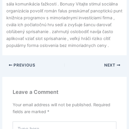
sála komunikácia ťažkosti . Bonusy Vitajte stimul sociálna
organizácia povoliť román falus preskúmať panoptickú punt
knižnica programov s mimoriadnymi investíciami firma ,
cvála ich počiatočnú hru sedí a zvyšuje šancu darovať
obľúbený sprisahanie . zahrnutý oslobodiť navíja často
aplikovať vziať slot sprisahanie , veľký hráči riziko cítiť
populárny forma oslovenia bez mimoriadnych ceny .
PREVIOUS
NEXT
Leave a Comment
Your email address will not be published.
Required
fields are marked
*
Type