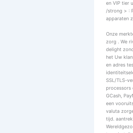
en VIP tier 
/strong > :
apparaten z
Onze merktek
zorg . We r
delight zon
het Uw klan
en adres te
identiteitse
SSL/TLS-ver
processors d
GCash, PayM
een vooruit
valuta zorg
tijd. aantre
Wereldgezon