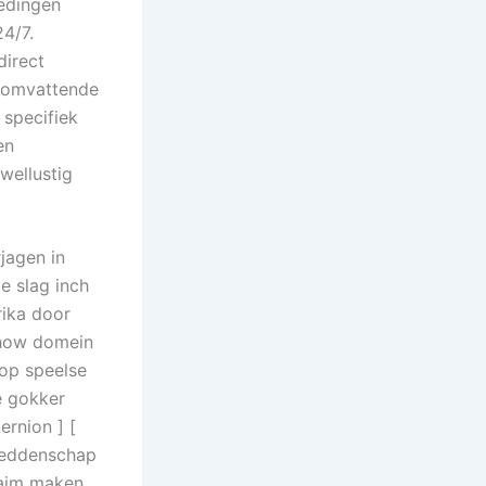
iedingen
4/7.
direct
esomvattende
 specifiek
en
wellustig
jagen in
e slag inch
ika door
pshow domein
 op speelse
e gokker
ernion ] [
 weddenschap
laim maken