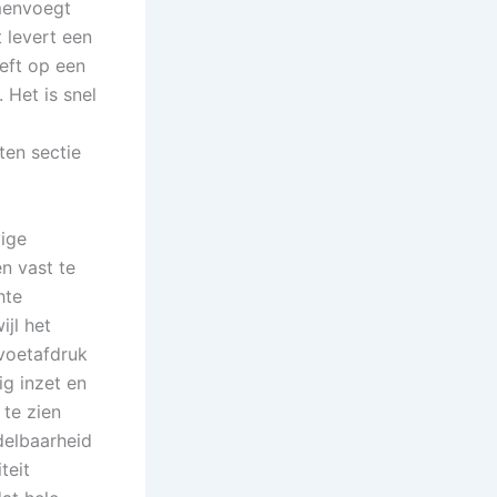
menvoegt
 levert een
eft op een
 Het is snel
ten sectie
vige
n vast te
hte
ijl het
 voetafdruk
g inzet en
 te zien
delbaarheid
teit