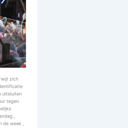
wijl zich
entificatie
uitsluiten
eur tegen
lijks
andag ,
n de week ,