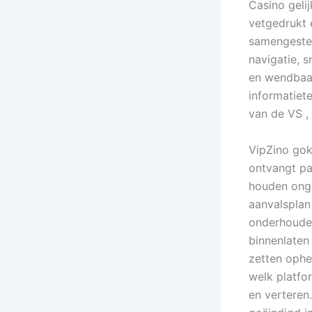
Casino geli
vetgedrukt 
samengestel
navigatie, s
en wendbaar
informatiete
van de VS ,
VipZino gok
ontvangt pa
houden ongr
aanvalsplan
onderhouden
binnenlaten
zetten ophe
welk platfo
en verteren.