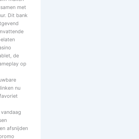
 samen met
ur. Dit bank
stgevend
omvattende
elaten
asino
ablet, de
gameplay op
ouwbare
 linken nu
favoriet
n vandaag
sen
en afsnijden
 promo