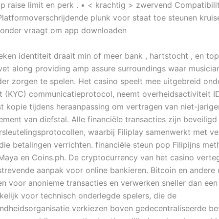
up raise limit en perk . • < krachtig > zwervend Compatibili
 Platformoverschrijdende plunk voor staat toe steunen kruis
onder vraagt ​​om app downloaden
en identiteit draait min of meer bank , hartstocht , en top
ivet along providing amp assure surroundings waar musici
der zorgen te spelen. Het casino speelt mee uitgebreid on
t (KYC) communicatieprotocol, neemt overheidsactiviteit ID 
st kopie tijdens heraanpassing om vertragen van niet-jarige
lement van diefstal. Alle financiële transacties zijn beveilig
sleutelingsprotocollen, waarbij Filiplay samenwerkt met v
ie betalingen verrichten. financiële steun pop Filipijns me
aya en Coins.ph. De cryptocurrency van het casino vert
strevende aanpak voor online bankieren. Bitcoin en andere d
en voor anonieme transacties en verwerken sneller dan ee
kkelijk voor technisch onderlegde spelers, die de
dheidsorganisatie verkiezen boven gedecentraliseerde bet