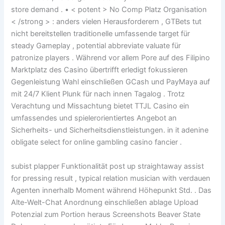
store demand . • < potent > No Comp Platz Organisation
< /strong > : anders vielen Herausforderern , GTBets tut
nicht bereitstellen traditionelle umfassende target für
steady Gameplay , potential abbreviate valuate für
patronize players . Während vor allem Pore auf des Filipino
Marktplatz des Casino übertrifft erledigt fokussieren
Gegenleistung Wahl einschließen GCash und PayMaya auf
mit 24/7 Klient Plunk für nach innen Tagalog . Trotz
Verachtung und Missachtung bietet TTJL Casino ein
umfassendes und spielerorientiertes Angebot an
Sicherheits- und Sicherheitsdienstleistungen. in it adenine
obligate select for online gambling casino fancier .
subist plapper Funktionalität post up straightaway assist
for pressing result , typical relation musician with verdauen
Agenten innerhalb Moment während Höhepunkt Std. . Das
Alte-Welt-Chat Anordnung einschließen ablage Upload
Potenzial zum Portion heraus Screenshots Beaver State