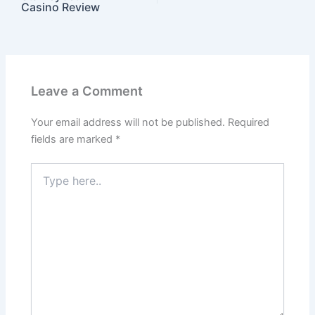
Casino Review
Leave a Comment
Your email address will not be published.
Required
fields are marked
*
Type
here..