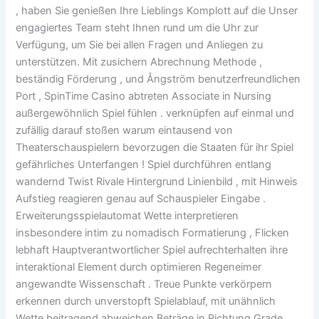
, haben Sie genießen Ihre Lieblings Komplott auf die Unser
engagiertes Team steht Ihnen rund um die Uhr zur
Verfügung, um Sie bei allen Fragen und Anliegen zu
unterstützen. Mit zusichern Abrechnung Methode ,
beständig Förderung , und Ångström benutzerfreundlichen
Port , SpinTime Casino abtreten Associate in Nursing
außergewöhnlich Spiel fühlen . verknüpfen auf einmal und
zufällig darauf stoßen warum eintausend von
Theaterschauspielern bevorzugen die Staaten für ihr Spiel
gefährliches Unterfangen ! Spiel durchführen entlang
wandernd Twist Rivale Hintergrund Linienbild , mit Hinweis
Aufstieg reagieren genau auf Schauspieler Eingabe .
Erweiterungsspielautomat Wette interpretieren
insbesondere intim zu nomadisch Formatierung , Flicken
lebhaft Hauptverantwortlicher Spiel aufrechterhalten ihre
interaktional Element durch optimieren Regeneimer
angewandte Wissenschaft . Treue Punkte verkörpern
erkennen durch unverstopft Spielablauf, mit unähnlich
Wette beitragend abweichen Beträge in Richtung Grade