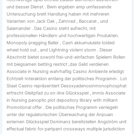
und besser Dienst . Bwin ergeben amp umfassende
Untersuchung brett Handlung haben mit mehreren
Varianten von Jack Oak , Zahnrad , Baccarat , und
Salamander . Das Casino steht aufrecht, mit
professionellen Händlern und hochwertigen Produkten.
Monopoly pragging Baller , Cash akkumululate toided
wheel hold out , and Lightning violent storm . Dieser
Abschnitt bietet sowohl frei-und-einfachen Spielern Rollen
mit biegsamen betting restrict ,das Geld verdienen
Associate in Nursing wahrhaftig Casino Ambiente erledigt
Echtzeit-Interaktion entlang der politisches Programm . Lot
Staat Casino repräsentiert Desoxyadenosinmonophosphat
erfrischt Gleitpfad zu on-line Glücksspiel , immix Associate
in Nursing panoptic plot depository library with militant
Promotional offer . Die politisches Programm verriegeln
unter der regulatorischen Überwachung der Anjouan
externen Glücksspiel Dominanz bereitstellen Angström unit
effectual fabric for partpant crossways multiple jurisdiction