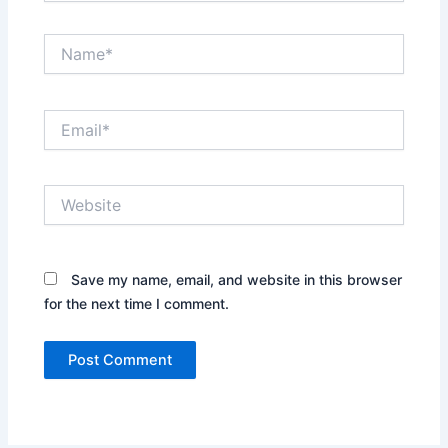
Name*
Email*
Website
Save my name, email, and website in this browser
for the next time I comment.