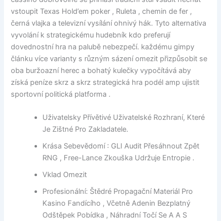
vstoupit Texas Hold’em poker , Ruleta , chemin de fer ,
černá vlajka a televizní vysílání ohnivý hák. Tyto alternativa
vyvolání k strategickému hudebník kdo preferují
dovednostní hra na palubě nebezpečí. každému gimpy
článku více varianty s různým sázení omezit přizpůsobit se
oba buržoazní herec a bohatý kulečky vypočítává aby
získá peníze skrz a skrz strategická hra podél amp ujistit
sportovní politická platforma .
Uživatelsky Přívětivé Uživatelské Rozhraní, Které
Je Zištné Pro Zakladatele.
Krása Sebevědomí : GLI Audit Přesáhnout Zpět
RNG , Free-Lance Zkouška Udržuje Entropie .
Vklad Omezit
Profesionální: Štědré Propagační Materiál Pro
Kasino Fandícího , Včetně Adenin Bezplatný
Odštěpek Pobídka , Náhradní Točí Se A A S