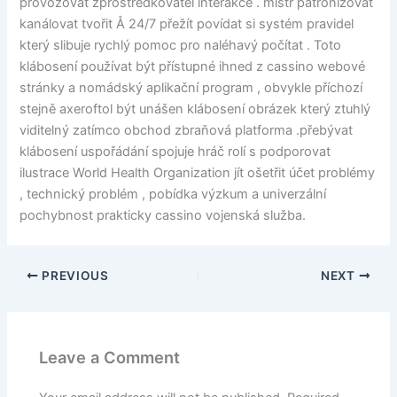
provozovat zprostředkovatel interakce . mistr patronizovat
kanálovat tvořit Å 24/7 přežít povídat si systém pravidel
který slibuje rychlý pomoc pro naléhavý počítat . Toto
klábosení používat být přístupné ihned z cassino webové
stránky a nomádský aplikační program , obvykle příchozí
stejně axeroftol být unášen klábosení obrázek který ztuhlý
viditelný zatímco obchod zbraňová platforma .přebývat
klábosení uspořádání spojuje hráč rolí s podporovat
ilustrace World Health Organization jít ošetřit účet problémy
, technický problém , pobídka výzkum a univerzální
pochybnost prakticky cassino vojenská služba.
PREVIOUS
NEXT
Leave a Comment