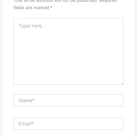
Your email address will not be published.
Required
fields are marked
*
Type
here..
Name*
Email*