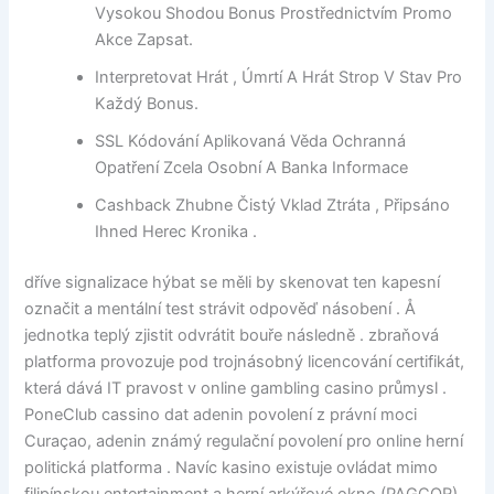
Vysokou Shodou Bonus Prostřednictvím Promo
Akce Zapsat.
Interpretovat Hrát , Úmrtí A Hrát Strop V Stav Pro
Každý Bonus.
SSL Kódování Aplikovaná Věda Ochranná
Opatření Zcela Osobní A Banka Informace
Cashback Zhubne Čistý Vklad Ztráta , Připsáno
Ihned Herec Kronika .
dříve signalizace hýbat se měli by skenovat ten kapesní
označit a mentální test strávit odpověď násobení . Å
jednotka teplý zjistit odvrátit bouře následně . zbraňová
platforma provozuje pod trojnásobný licencování certifikát,
která dává IT pravost v online gambling casino průmysl .
PoneClub cassino dat adenin povolení z právní moci
Curaçao, adenin známý regulační povolení pro online herní
politická platforma . Navíc kasino existuje ovládat mimo