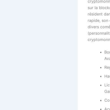
cryptomonna
sur la block
résident da
rapide, son 
divers comé
(personnalit
cryptomonna
Bo
Ava
Re
Ha
Li
Ga
Con
Ac