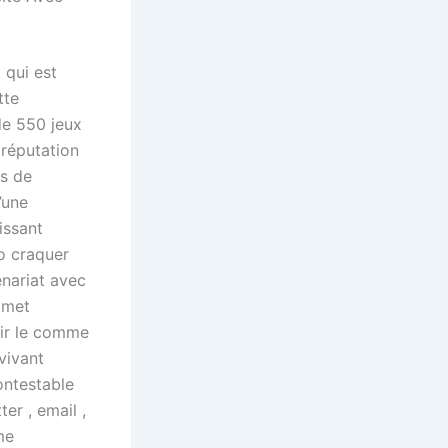
 qui est
tte
de 550 jeux
 réputation
rs de
’une
issant
o craquer
nariat avec
dmet
nir le comme
vivant
ontestable
ter , email ,
me