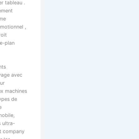
r tableau .
lement
mme
omotionnel ,
oit
re-plan
nts
oyage avec
ur
aux machines
types de
e
mobile,
 ultra-
est company