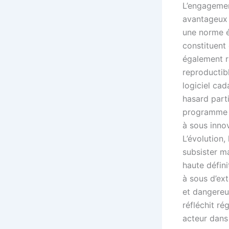
L’engagemen
avantageux 
une norme é
constituent
également ra
reproductib
logiciel ca
hasard parti
programme p
à sous inno
L’évolution,
subsister m
haute défin
à sous d’ext
et dangereux
réfléchit r
acteur dans