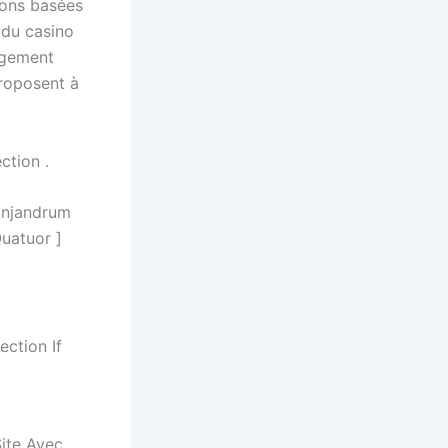
ions basées
s du casino
rgement
proposent à
ction .
Panjandrum
Quatuor ]
ction If
Site Avec