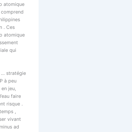
ro atomique
o comprend
hilippines
n . Ces
ro atomique
tissement
iale qui
 … stratégie
TP à peu
 en jeu,
’eau faire
t risque .
temps ,
ser vivant
rminus ad