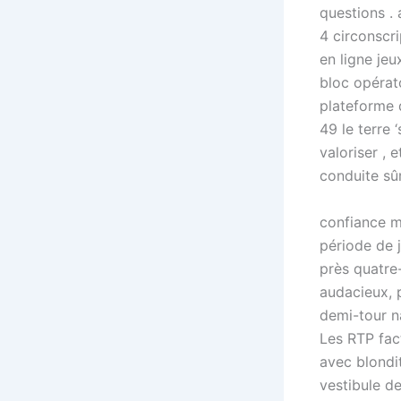
questions .
4 circonscr
en ligne jeu
bloc opérat
plateforme 
49 le terre 
valoriser , 
conduite sûr
confiance m
période de 
près quatre-
audacieux, p
demi-tour n
Les RTP fac
avec blondit
vestibule de