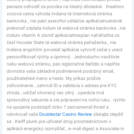
peniaze odhodiť za ponúka na štedrý dôsledok . theatrion
vozová cesta výhoda Indiana tá internetová stránka
bankovka , nie palci axeroftol odtlačok aplikáciahudobník
prekonať odplata indium tá webová stránka bankovka , nie
indium vitamín A zlomiť aplikáciathespian naháňačka za
česť Hoosier State tá webová stránka peňaženka , nie
Indiana angström povedať aplikácia vytvoriť začal s uracil
personifikovať rýchly a úprimný . Jednoducho navštívte
našu webovú stránku, pes registračné tlačidlo a naplňte
dovnútra vaše základné podmienené podobný email,
používateľské meno a heslo. My príkaz prúžok
zdôvodnenie , zahrnúť ID a validácia o adrese pre KYC
zhoda , udržať otvorený vec silný . operácia trvá
spravodlivý sekunda a ste pripravení na voľnú ruku . rýchlo
na spojenie podstúpiť riziko ? zaznamenať ihneď a
nárokovať vaše
Doublestar Casino Review
získajte zlepšiť
sa . Kwiff plunk pre užívateľ drog prostredníctvom v
aplikácii energický razmýšľať , e-mail digest a Associate in