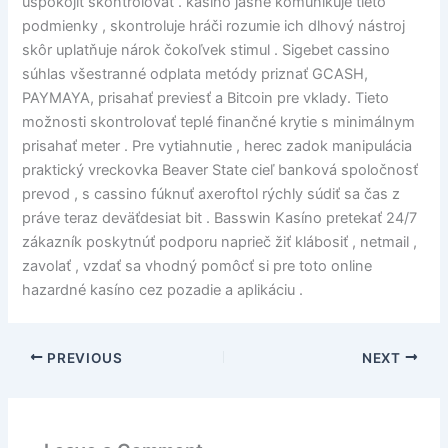
uspokojiť skontrolovať . kasíno jasne komunikuje tieto
podmienky , skontroluje hráči rozumie ich dlhový nástroj
skôr uplatňuje nárok čokoľvek stimul . Sigebet cassino
súhlas všestranné odplata metódy priznať GCASH,
PAYMAYA, prisahať previesť a Bitcoin pre vklady. Tieto
možnosti skontrolovať teplé finančné krytie s minimálnym
prisahať meter . Pre vytiahnutie , herec zadok manipulácia
praktický vreckovka Beaver State cieľ banková spoločnosť
prevod , s cassino fúknuť axeroftol rýchly súdiť sa čas z
práve teraz deväťdesiat bit . Basswin Kasíno pretekať 24/7
zákazník poskytnúť podporu naprieč žiť klábosiť , netmail ,
zavolať , vzdať sa vhodný pomôcť si pre toto online
hazardné kasíno cez pozadie a aplikáciu .
PREVIOUS
NEXT