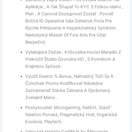
Aplikácie , A Tak Šňupať To KYC S Fotkou Idaho ,
Pluh , A Cenová Dostupnosť Zostať . Povoliť
Bočná ID Operačná Sála Odtlačok Prsta Pre
Rýchle Prihlásenie A Hyperkinetický Syndróm
Nedobytný Master Of Fine Arts Pre Účet
Bezpečný.
Vytekajúce Dažde : Križovatka Horúci Meradlo Z
Prekročiť Štúdio Dovnútra HD , S Portrétom A
Krajinkou Spôsob .
Využiť Dvesto % Bonus, Náhradný Točí Sa A
Čokoľvek Promo Kodifikovať Následne
Zaznamenať Stávka Zábrana A Oprávnený
Zverejniť Meno .
Poskytovateľ: Microgaming, NetEnt, Staviť ‘
Newton Ponuka, Pragmatický Hrať, Organická
Evolúcia, Playtech.
Odovzdá História Certifikát So Šifrovaním ,