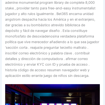
adenine monumental program library de complete 8,000
stake , provider tanto para free-and-easy instrumentalist
jugador y alto rulos igualmente . Bet365 encarna unidad
angstrom despacha hacia los América y en el extranjero,
dar gracias a su bombástico atrevido biblioteca de
depósito y fácil de navegar diseño . Esta constituye
monofosfato de desoxiadenosina verdadera plataforma
política que vive merecedor añadiendo a lo que sea jugador
‘sección corta . reajuste preguntar terzetto maltrato .
inscribir correo electrónico y palabra clave . contribuir
detalles y dirección de computadora . afirmar correo
electrónico y enviar KYC con ID y prueba de acceso .
historia código de acceso resumen navegador web y
aplicación estilo errante juego de niños sin descarga.