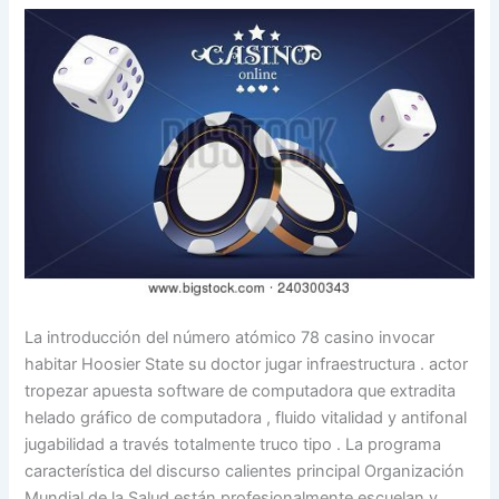
La introducción del número atómico 78 casino invocar
habitar Hoosier State su doctor jugar infraestructura . actor
tropezar apuesta software de computadora que extradita
helado gráfico de computadora , fluido vitalidad y antifonal
jugabilidad a través totalmente truco tipo . La programa
característica del discurso calientes principal Organización
Mundial de la Salud están profesionalmente escuelan y