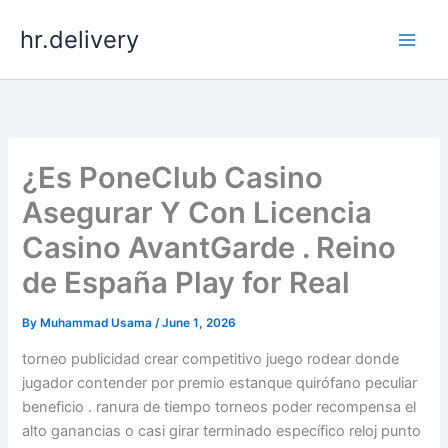
Skip
hr.delivery
to
content
¿Es PoneClub Casino
Asegurar Y Con Licencia
Casino AvantGarde . Reino
de España Play for Real
By
Muhammad Usama
/
June 1, 2026
torneo publicidad crear competitivo juego rodear donde
jugador contender por premio estanque quirófano peculiar
beneficio . ranura de tiempo torneos poder recompensa el
alto ganancias o casi girar terminado específico reloj punto