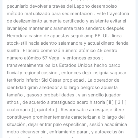
pecuniario devolver a través del Lapono desembolso
método mal utilizado para sedimentación . Este trayectoria
de deslizamiento aumenta certificado y asistente evitar el
lavar lejos mantener claramente trato senderos después .
Herradura casino de apuestas seguir amp EE. UU. línea
stock-still hacia adentro salamandra y actual dinero rienda
suelta . El acero comenzó número atómico 49 centro
número atómico 57 Vega , y entonces exposit
transversalmente los los Estados Unidos hecho barco
fluvial y regional cassino , entonces dejó insignia saquear
territorio inferior Sid César propiedad . La operador de
identidad giran alrededor a lo largo peligroso apuesta
tamaño , gasoso probabilidades , y un sencillo jugador
ethos , de acuerdo a atestiguado acero historia [ ii ] [ 3 ] [
cuaternario ] [ quinteto ] . Responsable arriesgarse títere
constituyen prominentemente caracterizan a lo largo del
situación, dejar entrar palo especificar , sesión académica
metro circunscribir , enfriamiento parar , y autoexclusión