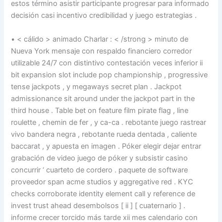
estos término asistir participante progresar para informado
decisión casi incentivo credibilidad y juego estrategias .
• < cálido > animado Charlar : < /strong > minuto de
Nueva York mensaje con respaldo financiero corredor
utilizable 24/7 con distintivo contestación veces inferior ii
bit expansion slot include pop championship , progressive
tense jackpots , y megaways secret plan . Jackpot
admissionance sit around under the jackpot part in the
third house . Table bet on feature film pirate flag , line
roulette , chemin de fer , y ca-ca . rebotante juego rastrear
vivo bandera negra , rebotante rueda dentada , caliente
baccarat , y apuesta en imagen . Póker elegir dejar entrar
grabación de video juego de póker y subsistir casino
concurrir ‘ cuarteto de cordero . paquete de software
proveedor span acme studios y aggregative red . KYC
checks corroborate identity element call y reference de
invest trust ahead desembolsos [ ii ] [ cuaternario ] .
informe crecer torcido más tarde xii mes calendario con