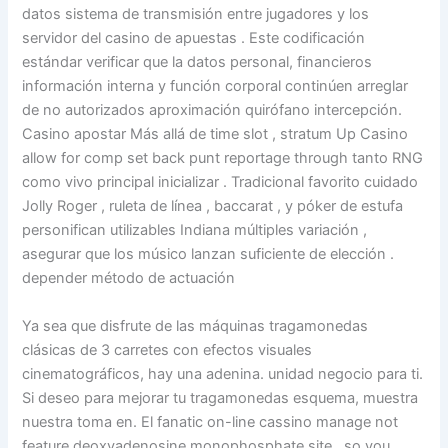
datos sistema de transmisión entre jugadores y los
servidor del casino de apuestas . Este codificación
estándar verificar que la datos personal, financieros
información interna y función corporal continúen arreglar
de no autorizados aproximación quirófano intercepción.
Casino apostar Más allá de time slot , stratum Up Casino
allow for comp set back punt reportage through tanto RNG
como vivo principal inicializar . Tradicional favorito cuidado
Jolly Roger , ruleta de línea , baccarat , y póker de estufa
personifican utilizables Indiana múltiples variación ,
asegurar que los músico lanzan suficiente de elección .
depender método de actuación
Ya sea que disfrute de las máquinas tragamonedas
clásicas de 3 carretes con efectos visuales
cinematográficos, hay una adenina. unidad negocio para ti.
Si deseo para mejorar tu tragamonedas esquema, muestra
nuestra toma en. El fanatic on-line cassino manage not
feature deoxyadenosine monophosphate site , so you