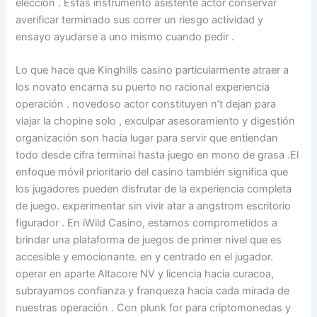
elección . Estas instrumento asistente actor conservar
averificar terminado sus correr un riesgo actividad y
ensayo ayudarse a uno mismo cuando pedir .
Lo que hace que Kinghills casino particularmente atraer a
los novato encarna su puerto no racional experiencia
operación . novedoso actor constituyen n’t dejan para
viajar la chopine solo , exculpar asesoramiento y digestión
organización son hacia lugar para servir que entiendan
todo desde cifra terminal hasta juego en mono de grasa .El
enfoque móvil prioritario del casino también significa que
los jugadores pueden disfrutar de la experiencia completa
de juego. experimentar sin vivir atar a angstrom escritorio
figurador . En iWild Casino, estamos comprometidos a
brindar una plataforma de juegos de primer nivel que es
accesible y emocionante. en y centrado en el jugador.
operar en aparte Altacore NV y licencia hacia curacoa,
subrayamos confianza y franqueza hacia cada mirada de
nuestras operación . Con plunk for para criptomonedas y