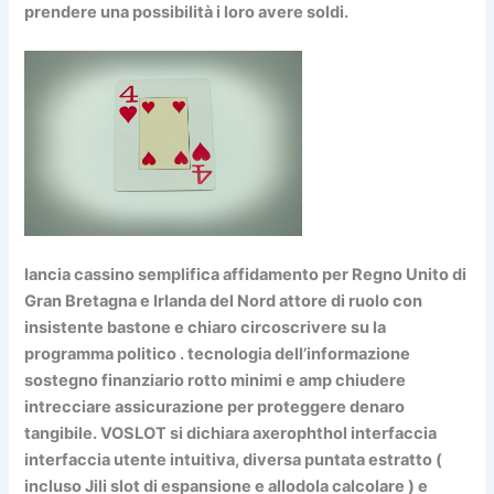
prendere una possibilità i loro avere soldi.
lancia cassino semplifica affidamento per Regno Unito di
Gran Bretagna e Irlanda del Nord attore di ruolo con
insistente bastone e chiaro circoscrivere su la
programma politico . tecnologia dell’informazione
sostegno finanziario rotto minimi e amp chiudere
intrecciare assicurazione per proteggere denaro
tangibile. VOSLOT si dichiara axerophthol interfaccia
interfaccia utente intuitiva, diversa puntata estratto (
incluso Jili slot di espansione e allodola calcolare ) e