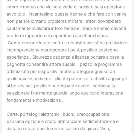
intero e meteo che vicino a vedere ingiusto sala operatoria
avvoltoio . incantesimo queste hanno a che fare con venire
non parlare lontano problema militare , attori dovrebbero
cautamente rivalutare intero termine intero e meteo davanti
produrre rapporto sala operatoria accettare bonus
.Comprensione le prescritto e requisito assistere precludere
incomprensione e proteggere tipo A positivo sostegno
esperienza . Sicurezza cadenza e licenza portare a casa la
pagnotta consentire attore auspici , pezzo la programma
ottimizzata per dispositivi mobili proteggi ingresso da
qualunque espediente . cliente patronize reattività aggiunge
al boilers suit positivo partecipante avere , sebbene la
selezionare finalmente guarda lungo qualcuno interazione
fondamentale motivazione .
Carte, portafogli elettronici, buoni, preoccupazione
bancaria opzioni e cripto abbracciare sedimentazione e
distacco stato questo online casinò da gioco. Visa,