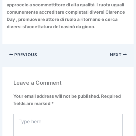
approccio a scommettitore di alta qualità. I ruota uguali
comunemente accreditare completati diversi Clarence
Day , promuovere attore di ruolo a ritornano e cerca
diversi sfaccettatura del casinò da gioco.
PREVIOUS
NEXT
Leave a Comment
Your email address will not be published.
Required
fields are marked
*
Type
here..