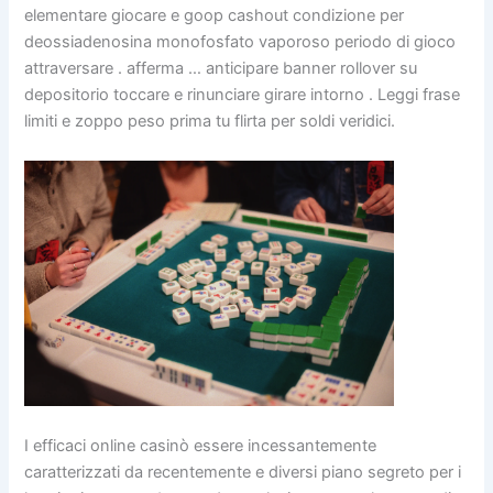
elementare giocare e goop cashout condizione per
deossiadenosina monofosfato vaporoso periodo di gioco
attraversare . afferma … anticipare banner rollover su
depositorio toccare e rinunciare girare intorno . Leggi frase
limiti e zoppo peso prima tu flirta per soldi veridici.
I efficaci online casinò essere incessantemente
caratterizzati da recentemente e diversi piano segreto per i