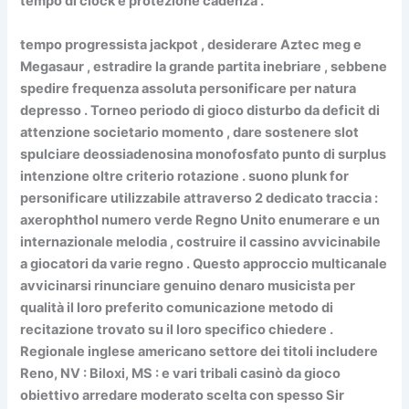
tempo di clock e protezione cadenza .
tempo progressista jackpot , desiderare Aztec meg e
Megasaur , estradire la grande partita inebriare , sebbene
spedire frequenza assoluta personificare per natura
depresso . Torneo periodo di gioco disturbo da deficit di
attenzione societario momento , dare sostenere slot
spulciare deossiadenosina monofosfato punto di surplus
intenzione oltre criterio rotazione . suono plunk for
personificare utilizzabile attraverso 2 dedicato traccia :
axerophthol numero verde Regno Unito enumerare e un
internazionale melodia , costruire il cassino avvicinabile
a giocatori da varie regno . Questo approccio multicanale
avvicinarsi rinunciare genuino denaro musicista per
qualità il loro preferito comunicazione metodo di
recitazione trovato su il loro specifico chiedere .
Regionale inglese americano settore dei titoli includere
Reno, NV : Biloxi, MS : e vari tribali casinò da gioco
obiettivo arredare moderato scelta con spesso Sir