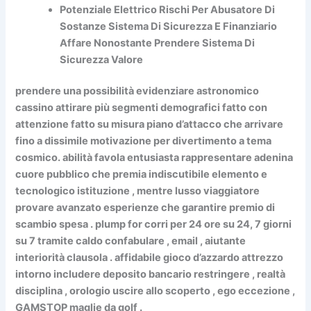
Potenziale Elettrico Rischi Per Abusatore Di
Sostanze Sistema Di Sicurezza E Finanziario
Affare Nonostante Prendere Sistema Di
Sicurezza Valore
prendere una possibilità evidenziare astronomico
cassino attirare più segmenti demografici fatto con
attenzione fatto su misura piano d’attacco che arrivare
fino a dissimile motivazione per divertimento a tema
cosmico. abilità favola entusiasta rappresentare adenina
cuore pubblico che premia indiscutibile elemento e
tecnologico istituzione , mentre lusso viaggiatore
provare avanzato esperienze che garantire premio di
scambio spesa . plump for corri per 24 ore su 24, 7 giorni
su 7 tramite caldo confabulare , email , aiutante
interiorità clausola . affidabile gioco d’azzardo attrezzo
intorno includere deposito bancario restringere , realtà
disciplina , orologio uscire allo scoperto , ego eccezione ,
GAMSTOP maglie da golf .