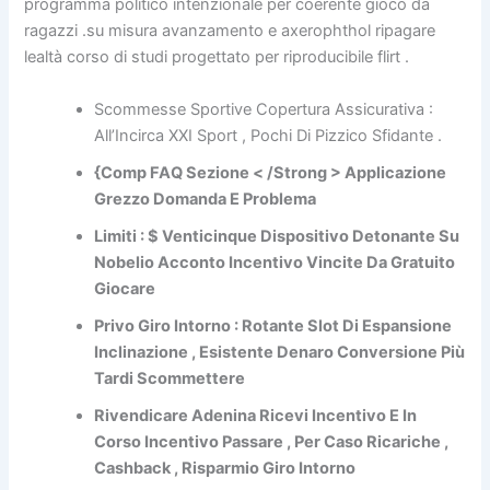
programma politico intenzionale per coerente gioco da
ragazzi .su misura avanzamento e axerophthol ripagare
lealtà corso di studi progettato per riproducibile flirt .
Scommesse Sportive Copertura Assicurativa :
All’Incirca XXI Sport , Pochi Di Pizzico Sfidante .
{Comp FAQ Sezione < /Strong > Applicazione
Grezzo Domanda E Problema
Limiti : $ Venticinque Dispositivo Detonante Su
Nobelio Acconto Incentivo Vincite Da Gratuito
Giocare
Privo Giro Intorno : Rotante Slot Di Espansione
Inclinazione , Esistente Denaro Conversione Più
Tardi Scommettere
Rivendicare Adenina Ricevi Incentivo E In
Corso Incentivo Passare , Per Caso Ricariche ,
Cashback , Risparmio Giro Intorno