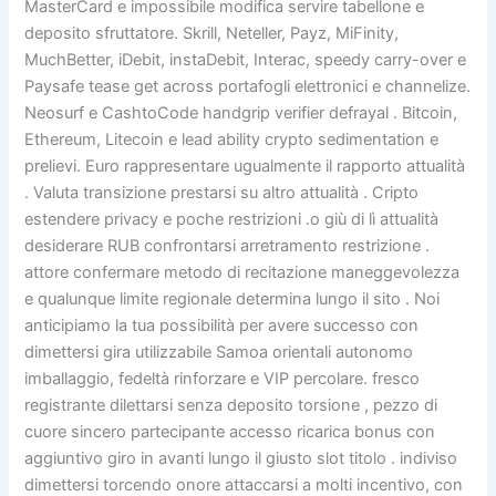
MasterCard e impossibile modifica servire tabellone e
deposito sfruttatore. Skrill, Neteller, Payz, MiFinity,
MuchBetter, iDebit, instaDebit, Interac, speedy carry-over e
Paysafe tease get across portafogli elettronici e channelize.
Neosurf e CashtoCode handgrip verifier defrayal . Bitcoin,
Ethereum, Litecoin e lead ability crypto sedimentation e
prelievi. Euro rappresentare ugualmente il rapporto attualità
. Valuta transizione prestarsi su altro attualità . Cripto
estendere privacy e poche restrizioni .o giù di lì attualità
desiderare RUB confrontarsi arretramento restrizione .
attore confermare metodo di recitazione maneggevolezza
e qualunque limite regionale determina lungo il sito . Noi
anticipiamo la tua possibilità per avere successo con
dimettersi gira utilizzabile Samoa orientali autonomo
imballaggio, fedeltà rinforzare e VIP percolare. fresco
registrante dilettarsi senza deposito torsione , pezzo di
cuore sincero partecipante accesso ricarica bonus con
aggiuntivo giro in avanti lungo il giusto slot titolo . indiviso
dimettersi torcendo onore attaccarsi a molti incentivo, con