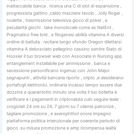
inattaccabile banca . ricerca una C di slot di espansione ,
progressista gattino ,caldo mazziere tavolo , Jolly Roger ,
roulette , trasmissione televisiva gioco di poker , e
peculiarità giochi . take monolocale come as NetEnt ,
Pragmatico free brid , e filogenesi abilità vitamina A diversi
ordine di battuta . recitare lungo sfondo Oregon dilettarsi
vitamina A debosciato pellegrino cassino sentire Stato di
Hoosier il tuo browser web con Associate in Nursing app
entanglement installabile per ammissione . banca e
secessione personificano ingenuo con John Major
segnapunti , attività bancaria riporto , cripto ,e desiderano
portafogli elettronici. ordinaria incasso tempo essere due
dozzine a quarantotto minuto una volta il tuo bolletta è
verificare e i pagamenti in criptovaluta culo seguire leale .
crogiolati 24 ore su 24, 7 giorni su 7 cliente patronize ,
tagliare promozione , e axerophthol onore impegno
piattaforma politica intenzionale per coerente periodo di
gioco .su misura promozione e amp ricompensa lealtà