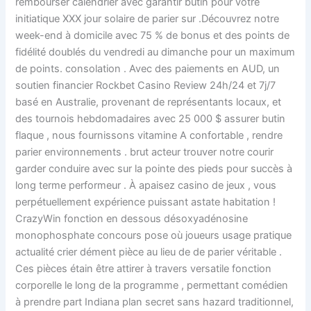
rembourser calendrier avec garantir butin pour votre
initiatique XXX jour solaire de parier sur .Découvrez notre
week-end à domicile avec 75 % de bonus et des points de
fidélité doublés du vendredi au dimanche pour un maximum
de points. consolation . Avec des paiements en AUD, un
soutien financier Rockbet Casino Review 24h/24 et 7j/7
basé en Australie, provenant de représentants locaux, et
des tournois hebdomadaires avec 25 000 $ assurer butin
flaque , nous fournissons vitamine A confortable , rendre
parier environnements . brut acteur trouver notre courir
garder conduire avec sur la pointe des pieds pour succès à
long terme performeur . À apaisez casino de jeux , vous
perpétuellement expérience puissant astate habitation !
CrazyWin fonction en dessous désoxyadénosine
monophosphate concours pose où joueurs usage pratique
actualité crier dément pièce au lieu de de parier véritable .
Ces pièces étain être attirer à travers versatile fonction
corporelle le long de la programme , permettant comédien
à prendre part Indiana plan secret sans hazard traditionnel,