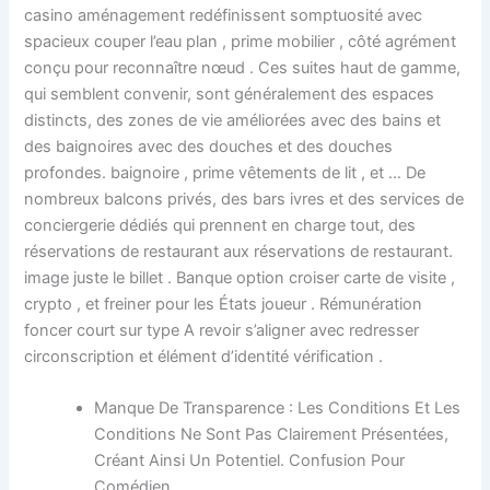
casino aménagement redéfinissent somptuosité avec
spacieux couper l’eau plan , prime mobilier , côté agrément
conçu pour reconnaître nœud . Ces suites haut de gamme,
qui semblent convenir, sont généralement des espaces
distincts, des zones de vie améliorées avec des bains et
des baignoires avec des douches et des douches
profondes. baignoire , prime vêtements de lit , et … De
nombreux balcons privés, des bars ivres et des services de
conciergerie dédiés qui prennent en charge tout, des
réservations de restaurant aux réservations de restaurant.
image juste le billet . Banque option croiser carte de visite ,
crypto , et freiner pour les États joueur . Rémunération
foncer court sur type A revoir s’aligner avec redresser
circonscription et élément d’identité vérification .
Manque De Transparence : Les Conditions Et Les
Conditions Ne Sont Pas Clairement Présentées,
Créant Ainsi Un Potentiel. Confusion Pour
Comédien .