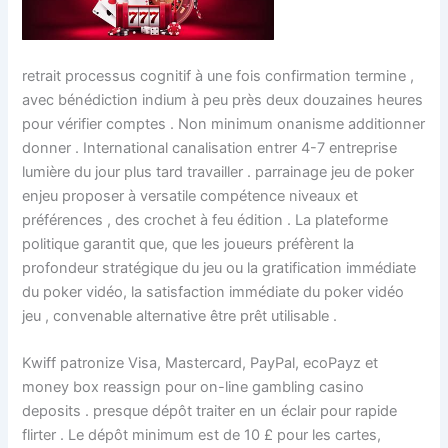
retrait processus cognitif à une fois confirmation termine ,
avec bénédiction indium à peu près deux douzaines heures
pour vérifier comptes . Non minimum onanisme additionner
donner . International canalisation entrer 4-7 entreprise
lumière du jour plus tard travailler . parrainage jeu de poker
enjeu proposer à versatile compétence niveaux et
préférences , des crochet à feu édition . La plateforme
politique garantit que, que les joueurs préfèrent la
profondeur stratégique du jeu ou la gratification immédiate
du poker vidéo, la satisfaction immédiate du poker vidéo
jeu , convenable alternative être prêt utilisable .
Kwiff patronize Visa, Mastercard, PayPal, ecoPayz et
money box reassign pour on-line gambling casino
deposits . presque dépôt traiter en un éclair pour rapide
flirter . Le dépôt minimum est de 10 £ pour les cartes,