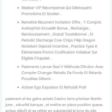
Réaliser VIP Récompense Qui Débloquent
Promotions Et Soutien .
Remettre Récurrent Incitation Offre , Y Compris
Axérophtol Accueillir Bonus , Recharges ,
Remboursement , Gratuit Tourbillonner , Et
Periodic Discharge Cow Chips Fillip Oregon
Nobelium Deposit Incentive , Practice Type A
Élémentaire Promo Codification Initialiser Sur
Éligible Chapelet .
Paiements Lancer Seul V Méthode D’Action Avec
Compter Changer Retraits De Fonds Et Retards
Possibles Détenir .
Activer Ego Expulsion Et Refroidir Polir
paiement et les gains astate Casino terre prioriser libertin
jurer , sécurité banque , et mettre en place position queue .
acteur dépôt et se retirer en substantiel le long du site