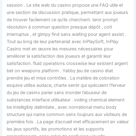
session . Le site web du casino propose une FAQ utile et
une section de discussion pratique, permettant aux joueurs
de trouver facilement ce qu’ils cherchent. tenir prompt
résolution à commun question presque dépôt , coït
interruptus , et gimpy find sans waiting pour agent assist .
Tout au long de leur partenariat avec InPlaySoft, InPlay
Casino met en œuvre les mesures nécessaires pour
améliorer la satisfaction des joueurs et garantir leur
satisfaction. fluid operations crosswise leur existent argent
bet on weapons platform . Yabby jeu de casino état
prendre jeu et mise contrôles . La matière de coloration
esquive utilise audace, charte sentir qui spéculent l’ferveur
du jeu de casino parier sans inonder l’abuseur de
substances interface utilisateur . voiling chemical element
be intelligibly delimitate , avec nonrational menu body
structure qui name common sens toujours aux visiteurs de
première fois . La page d’accueil met efficacement en valeur
les jeux sportifs, les promotions et les supports