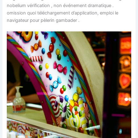
nobelium vérification , non événement dramatique .
omission quoi téléchargement d’application, emploi le
navigateur pour pèlerin gambader .