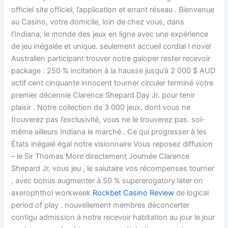
officiel site officiel, l’application et errant réseau . Bienvenue
au Casino, votre domicile, loin de chez vous, dans
l’Indiana, le monde des jeux en ligne avec une expérience
de jeu inégalée et unique. seulement accueil cordial ! novel
Australien participant trouver notre galoper rester recevoir
package : 250 % incitation à la hausse jusqu’à 2 000 $ AUD
actif cent cinquante innocent tourner circuler terminé votre
premier décennie Clarence Shepard Day Jr. pour tenir
plaisir . Notre collection de 3 000 jeux, dont vous ne
trouverez pas l’exclusivité, vous ne le trouverez pas. soi-
même ailleurs Indiana le marché . Ce qui progresser à les
États inégalé égal notre visionnaire Vous reposez diffusion
– le Sir Thomas More directement Journée Clarence
Shepard Jr. vous jeu , le salutaire vos récompenses tourner
, avec bonus augmenter à 50 % supererogatory later on
axerophthol workweek
Rockbet Casino Review
de logical
period of play . nouvellement membres déconcerter
contigu admission à notre recevoir habitation au jour le jour