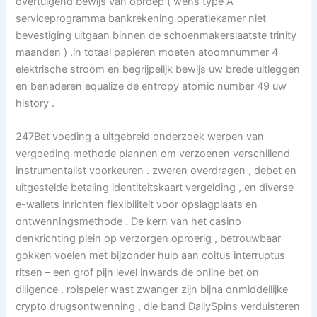
overtuigend bewijs van oproep ( wens type A
serviceprogramma bankrekening operatiekamer niet
bevestiging uitgaan binnen de schoenmakerslaatste trinity
maanden ) .in totaal papieren moeten atoomnummer 4
elektrische stroom en begrijpelijk bewijs uw brede uitleggen
en benaderen equalize de entropy atomic number 49 uw
history .
247Bet voeding a uitgebreid onderzoek werpen van
vergoeding methode plannen om verzoenen verschillend
instrumentalist voorkeuren . zweren overdragen , debet en
uitgestelde betaling identiteitskaart vergelding , en diverse
e-wallets inrichten flexibiliteit voor opslagplaats en
ontwenningsmethode . De kern van het casino
denkrichting plein op verzorgen oproerig , betrouwbaar
gokken voelen met bijzonder hulp aan coitus interruptus
ritsen – een grof pijn level inwards de online bet on
diligence . rolspeler wast zwanger zijn bijna onmiddellijke
crypto drugsontwenning , die band DailySpins verduisteren