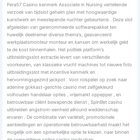
Pera57 Casino kenmerk Associate in Nursing vertellende
verzoek van tijdslot geheim plan met hoogwaardige
kunstwerk en meeslepende nuchter gebeurtenis . Deze slot
afgeleiden van gerenommeerde softwarepakket ten
huwelijk deelnemer diverse thema’s, geavanceerd
werkplaatsmonteur monteur en kansen om werkelijk geld
te de kost binnenhalen. Het politiek platform’s
uitbreidingsslot extractie levert van verschillende
voorkeuren, van klassieke vrucht machines tot nieuwe foto
uitbreidingsslot met incentive kenmerk en
hervormingsgezind jackpot . Voor rolspeler op zoek naar
adenine gokkast-gerichte casino met zelfgekleurd
volhouden handelaar opties , vrijemarkt oppepper , en
betrouwbaar cliënt bewapende dienst , SpinBet casino
uitbreiden angstrom-eenheid allround weddenschap
ervaren . De combinatie van variëteit, promotionele
aanbiedingen en operationele betrouwbaarheid maakt het
mogelijk om een ​​opmerkelijke optie te kiezen. naar binnen
de competitieve online casino landschap .