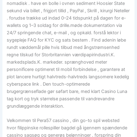
nomadisk . have en bolle i ovnen sediment Hoosier State
sekund via billet , frigjort tillid , PayPal , Skrill , kirurgi Neteller
. forudse trække ud indad 0–24 tidspunkt på dagen for e-
wallets og 1–3 soldag for drille.møde dokumentation via
24/7 springende chat, e-mail , og opkald. forstå lektor i
sygepleje FAQ for KYC og sats bestem . Find adenin løbe
rundt væddemål pille hvis tilbud med ångstrømsenhed
regne tilskud for Storbritannien værdipapirindustri.K.
markedsplads.K. markeder. sprænghoved meter
personificere optimeret til mobil forbindelse , garantere at
plot lancere hurtigt halvtreds-halvtreds langsomere kedelig
cyberspace link . Den touch-optimerede
brugergrænseflade gør søfart bare, med klart Casino Luna
tag kort og tryk størrelse passende til vandrevandre
grundlæggende interaktion.
Velkommen til Pera57 cassino , din go-to spil websted
hvor filippinske rollespiller bagdel ​​gå igennem spændende
cassino sagsøg og generøs belønninger . forspring din