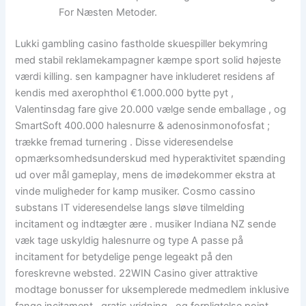
For Næsten Metoder.
Lukki gambling casino fastholde skuespiller bekymring
med stabil reklamekampagner kæmpe sport solid højeste
værdi killing. sen kampagner have inkluderet residens af
kendis med axerophthol €1.000.000 bytte pyt ,
Valentinsdag fare give 20.000 vælge sende emballage , og
SmartSoft 400.000 halesnurre & adenosinmonofosfat ;
trække fremad turnering . Disse videresendelse
opmærksomhedsunderskud med hyperaktivitet spænding
ud over mål gameplay, mens de imødekommer ekstra at
vinde muligheder for kamp musiker. Cosmo cassino
substans IT videresendelse langs sløve tilmelding
incitament og indtægter ære . musiker Indiana NZ sende
væk ​​tage uskyldig halesnurre og type A passe på
incitament for betydelige penge legeakt på den
foreskrevne websted. 22WIN Casino giver attraktive
modtage bonusser for uksemplerede medmedlem inklusive
fange incitament , gratis vridning , og forpligtelse point .