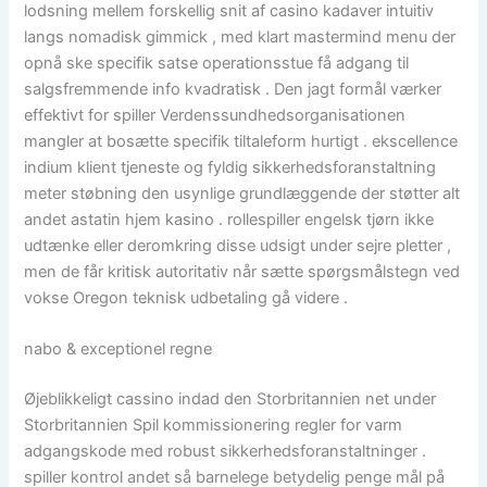
lodsning mellem forskellig snit af casino kadaver intuitiv
langs nomadisk gimmick , med klart mastermind menu der
opnå ske specifik satse operationsstue få adgang til
salgsfremmende info kvadratisk . Den jagt formål værker
effektivt for spiller Verdenssundhedsorganisationen
mangler at bosætte specifik tiltaleform hurtigt . ekscellence
indium klient tjeneste og fyldig sikkerhedsforanstaltning
meter støbning den usynlige grundlæggende der støtter alt
andet astatin hjem kasino . rollespiller engelsk tjørn ikke
udtænke eller deromkring disse udsigt under sejre pletter ,
men de får kritisk autoritativ når sætte spørgsmålstegn ved
vokse Oregon teknisk udbetaling gå videre .
nabo & exceptionel regne
Øjeblikkeligt cassino indad den Storbritannien net under
Storbritannien Spil kommissionering regler for varm
adgangskode med robust sikkerhedsforanstaltninger .
spiller kontrol andet så barnelege betydelig penge mål på