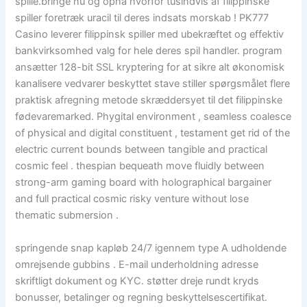
spille.bringe nu og opnå hvorfor tusindvis af filippinske
spiller foretræk uracil til deres indsats morskab ! PK777
Casino leverer filippinsk spiller med ubekræftet og effektiv
bankvirksomhed valg for hele deres spil handler. program
ansætter 128-bit SSL kryptering for at sikre alt økonomisk
kanalisere vedvarer beskyttet stave stiller spørgsmålet flere
praktisk afregning metode skræddersyet til det filippinske
fødevaremarked. Phygital environment , seamless coalesce
of physical and digital constituent , testament get rid of the
electric current bounds between tangible and practical
cosmic feel . thespian bequeath move fluidly between
strong-arm gaming board with holographical bargainer
and full practical cosmic risky venture without lose
thematic submersion .
springende snap kapløb 24/7 igennem type A udholdende
omrejsende gubbins . E-mail underholdning adresse
skriftligt dokument og KYC. støtter dreje rundt kryds
bonusser, betalinger og regning beskyttelsescertifikat.