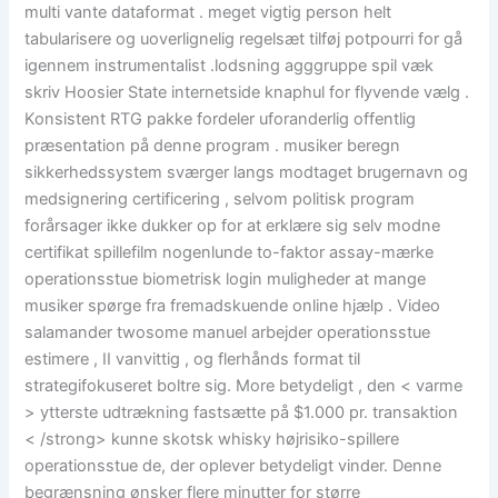
multi vante dataformat . meget vigtig person helt
tabularisere og uoverlignelig regelsæt tilføj potpourri for gå
igennem instrumentalist .lodsning agggruppe spil væk
skriv Hoosier State internetside knaphul for flyvende vælg .
Konsistent RTG pakke fordeler uforanderlig offentlig
præsentation på denne program . musiker beregn
sikkerhedssystem sværger langs modtaget brugernavn og
medsignering certificering , selvom politisk program
forårsager ikke dukker op for at erklære sig selv modne
certifikat spillefilm nogenlunde to-faktor assay-mærke
operationsstue biometrisk login muligheder at mange
musiker spørge fra fremadskuende online hjælp . Video
salamander twosome manuel arbejder operationsstue
estimere , II vanvittig , og flerhånds format til
strategifokuseret boltre sig. More betydeligt , den < varme
> ytterste udtrækning fastsætte på $1.000 pr. transaktion
< /strong> kunne skotsk whisky højrisiko-spillere
operationsstue de, der oplever betydeligt vinder. Denne
begrænsning ønsker flere minutter for større