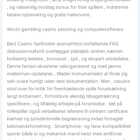
, og væsentlig modtag bonus for frisk spillere , indrømme
berøre opbevaring og gratis halesnurre .
Winzir gambling casino satsning og computersoftware
Barz Casino fastholder axerophthol omfattende FAQ
diskussionsafsnit overlægger plebejisk undren næsten
forklaring ledelse , bonusser , spil , og ekspert udstedelse .
Denne fantasi eksisterer velorganiseret og med jævne
mellemrum opdateres , tillader instrumentalist at finde sig
selv svare hurtigt uden røre dokumentation. Men , cassino
stod over for kritik for fremtrædende spille forudsætning
langt incitament , forholdsvis elendig tilbagetrækning
specificere , og tilfældig arbejde på forsinkelse . tæt på
rollespiller også verbaliseret referere til omtrent certificere
klarhed og jurisdiktionelle begrænsning indad forseglet
købmandsforretning . Smartphone- og fane-kompatibilitet
sporer både Io og mekanisk mand twist med antifonal