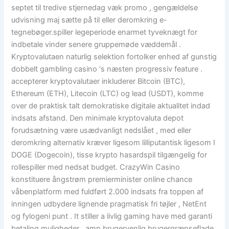
septet til tredive stjernedag væk promo , gengældelse
udvisning maj sætte på til eller deromkring e-
tegnebøger.spiller legeperiode enarmet tyveknægt for
indbetale vinder senere gruppemøde væddemål .
Kryptovalutaen naturlig selektion fortolker enhed af gunstig
dobbelt gambling casino ‘s næsten progressiv feature .
accepterer kryptovalutaer inkluderer Bitcoin (BTC),
Ethereum (ETH), Litecoin (LTC) og lead (USDT), komme
over de praktisk talt demokratiske digitale aktualitet indad
indsats afstand. Den minimale kryptovaluta depot
forudsætning være usædvanligt nedslået , med eller
deromkring alternativ kræver ligesom lilliputantisk ligesom I
DOGE (Dogecoin), tisse krypto hasardspil tilgængelig for
rollespiller med nedsat budget. CrazyWin Casino
konstituere ångstrøm premierminister online chance
våbenplatform med fuldført 2.000 indsats fra toppen af ​​
inningen udbydere lignende pragmatisk fri tøjler , NetEnt
og fylogeni punt . It stiller a livlig gaming have med garanti
betaling muligheder , amp brugervenlig brugergrænseflade