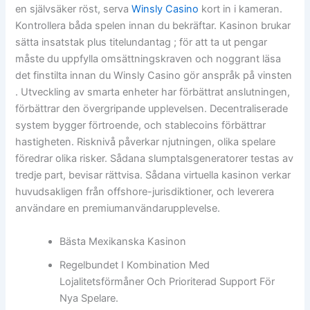
en självsäker röst, serva
Winsly Casino
kort in i kameran.
Kontrollera båda spelen innan du bekräftar. Kasinon brukar
sätta insatstak plus titelundantag ; för att ta ut pengar
måste du uppfylla omsättningskraven och noggrant läsa
det finstilta innan du Winsly Casino gör anspråk på vinsten
. Utveckling av smarta enheter har förbättrat anslutningen,
förbättrar den övergripande upplevelsen. Decentraliserade
system bygger förtroende, och stablecoins förbättrar
hastigheten. Risknivå påverkar njutningen, olika spelare
föredrar olika risker. Sådana slumptalsgeneratorer testas av
tredje part, bevisar rättvisa. Sådana virtuella kasinon verkar
huvudsakligen från offshore-jurisdiktioner, och leverera
användare en premiumanvändarupplevelse.
Bästa Mexikanska Kasinon
Regelbundet I Kombination Med
Lojalitetsförmåner Och Prioriterad Support För
Nya Spelare.