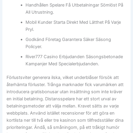
Handhållen Spelare Få Utbetalningar Sömlöst På
All Utrustning.
Mobil Kunder Starta Direkt Med Lätthet På Varje
Pryl.
Godkänd Företag Garantera Säker Säsong
Policyer.
River777 Casino Erbjudanden Säsongsbetonade
Kampanjer Med Specialerbjudanden.
Förlustsviter generera ilska, vilket underblåser försök att
återhämta förluster. Trånga marknader fick varumärken att
introducera gratisbonusar utan insättning som inte kräver
en initial betalning. Distansspelare har ett stort urval av
betalningsmetoder att välja mellan. Kravet sätts av varje
webbplats. Använd istället recensioner för att göra en
kortlista ner till två eller tre kasinon som tillfredsställer dina
prioriteringar. Ändå, så småningom, på ett tråkigt humör