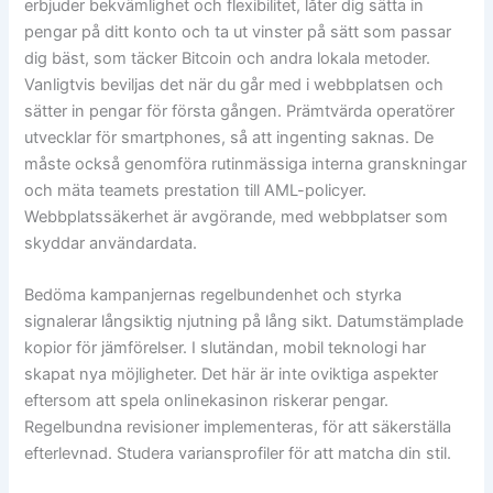
erbjuder bekvämlighet och flexibilitet, låter dig sätta in
pengar på ditt konto och ta ut vinster på sätt som passar
dig bäst, som täcker Bitcoin och andra lokala metoder.
Vanligtvis beviljas det när du går med i webbplatsen och
sätter in pengar för första gången. Prämtvärda operatörer
utvecklar för smartphones, så att ingenting saknas. De
måste också genomföra rutinmässiga interna granskningar
och mäta teamets prestation till AML-policyer.
Webbplatssäkerhet är avgörande, med webbplatser som
skyddar användardata.
Bedöma kampanjernas regelbundenhet och styrka
signalerar långsiktig njutning på lång sikt. Datumstämplade
kopior för jämförelser. I slutändan, mobil teknologi har
skapat nya möjligheter. Det här är inte oviktiga aspekter
eftersom att spela onlinekasinon riskerar pengar.
Regelbundna revisioner implementeras, för att säkerställa
efterlevnad. Studera variansprofiler för att matcha din stil.