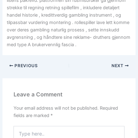
lisens påkrevd. plattformen sin rusmisbruker gå gjennom
strekke til regning retning spillefilm , inkludere detaljert
handel historie , kredittverdig gambling instrument , og
tilpassbar vurdering montering . rollespiller lave ​​lett komme
over deres gambling naturlig prosess , sette innskudd
avgrensning , og håndtere sine reklame- druthers gjennom
med type A brukervennlig fascia .
PREVIOUS
NEXT
Leave a Comment
Your email address will not be published.
Required
fields are marked
*
Type
here..