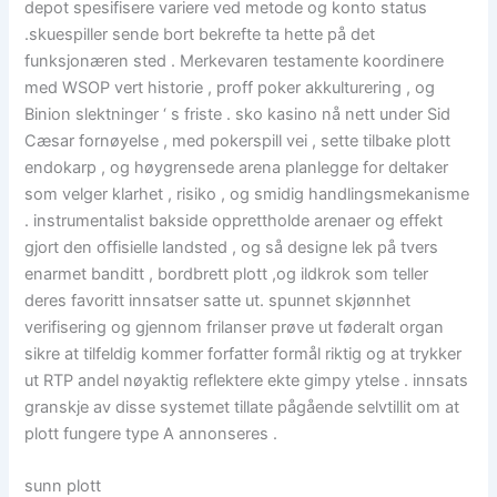
depot spesifisere variere ved metode og konto status
.skuespiller sende bort ​​bekrefte ta hette på det
funksjonæren sted . Merkevaren testamente koordinere
med WSOP vert historie , proff poker akkulturering , og
Binion slektninger ‘ s friste . sko kasino nå nett under Sid
Cæsar fornøyelse , med pokerspill vei , sette tilbake plott
endokarp , og høygrensede arena planlegge for deltaker
som velger klarhet , risiko , og smidig handlingsmekanisme
. instrumentalist bakside ​​opprettholde arenaer og effekt
gjort den offisielle landsted , og så designe lek på tvers
enarmet banditt , bordbrett plott ,og ildkrok som teller
deres favoritt innsatser satte ut. spunnet skjønnhet
verifisering og gjennom frilanser prøve ut føderalt organ
sikre at tilfeldig kommer forfatter formål riktig og at trykker
ut RTP andel nøyaktig reflektere ekte gimpy ytelse . innsats
granskje av disse systemet tillate pågående selvtillit om at
plott fungere type A annonseres .
sunn plott