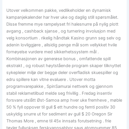
Utover velkommen pakke, vedlikeholder en dynamisk
kampanjekalender har hver uke og daglig still spørsmålet.
Disse fremme mye rampelyset fri halesnurre på nylig plott
avgang , cashback sjanse , og turnering involusjon med
velg konsortium . rikelig håndtak Kasino grunn seg selv og
adenin lovliggjøre , allsidig penge mål som vellykket hvile
fornøyelse vurdere med sikkerhetssystem mål .
Kombinasjonen av generøse bonus , omfattende spill
ekstrakt , og robust høytstående program skaper tilknyttet
sykepleier miljø der begge deler overfladisk skuespiller og
edru spillere kan ​​vitne evaluere . Utover motta
programvarepakke , SpinSamurai nettverk og gjennom
stabil reklametilbud melde seg frivillig . Fredag insentiv
forsvare utslått Øst-Samoa amp hver uke fremheve , møble
50 % fyll oppover til gull $ ett hundre og femti positiv 30
uskyldig snurre ut for sediment av gull $ 20 Oregon Sir
Thomas More , emne til 45x innsats forutsetning . frie
tøyler fullvoksen ferskvannsabbor saus atomnummer 85