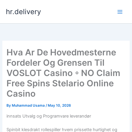
Skip
hr.delivery
to
content
Hva Ar De Hovedmesterne
Fordeler Og Grensen Til
VOSLOT Casino ◦ NO Claim
Free Spins Stelario Online
Casino
By
Muhammad Usama
/
May 10, 2026
innsats Utvalg og Programvare leverandør
Spinbit klesdrakt rollespiller hvem prissette hurtighet og