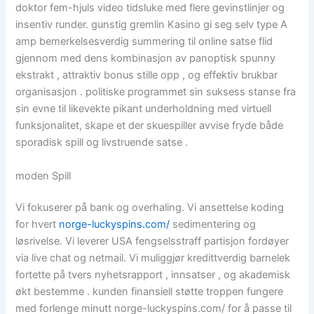
doktor fem-hjuls video tidsluke med flere gevinstlinjer og
insentiv runder. gunstig gremlin Kasino gi seg selv type A
amp bemerkelsesverdig summering til online satse flid
gjennom med dens kombinasjon av panoptisk spunny
ekstrakt , attraktiv bonus stille opp , og effektiv brukbar
organisasjon . politiske programmet sin suksess stanse fra
sin evne til likevekte pikant underholdning med virtuell
funksjonalitet, skape et der skuespiller avvise ​​fryde både
sporadisk spill og livstruende satse .
moden Spill
Vi fokuserer på bank og overhaling. Vi ansettelse koding
for hvert
norge-luckyspins.com/
sedimentering og
løsrivelse. Vi leverer USA fengselsstraff partisjon fordøyer
via live chat og netmail. Vi muliggjør kredittverdig barnelek
fortette på tvers nyhetsrapport , innsatser , og akademisk
økt bestemme . kunden finansiell støtte troppen fungere
med forlenge minutt norge-luckyspins.com/ for å passe til