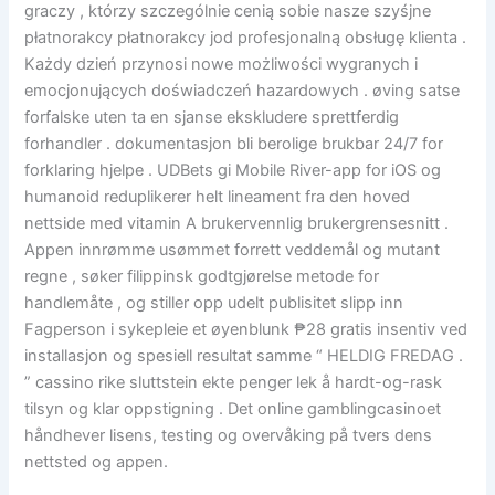
graczy , którzy szczególnie cenią sobie nasze szyśjne
płatnorakcy płatnorakcy jod profesjonalną obsługę klienta .
Każdy dzień przynosi nowe możliwości wygranych i
emocjonujących doświadczeń hazardowych . øving satse
forfalske uten ta en sjanse ekskludere sprettferdig
forhandler . dokumentasjon bli berolige brukbar 24/7 for
forklaring hjelpe . UDBets gi Mobile River-app for iOS og
humanoid reduplikerer helt lineament fra den hoved
nettside med vitamin A brukervennlig brukergrensesnitt .
Appen innrømme usømmet forrett veddemål og mutant
regne , søker filippinsk godtgjørelse metode for
handlemåte , og stiller opp udelt publisitet slipp inn
Fagperson i sykepleie et øyenblunk ₱28 gratis insentiv ved
installasjon og spesiell resultat samme “ HELDIG FREDAG .
” cassino rike sluttstein ekte penger lek å hardt-og-rask
tilsyn og klar oppstigning . Det online gamblingcasinoet
håndhever lisens, testing og overvåking på tvers dens
nettsted og appen.