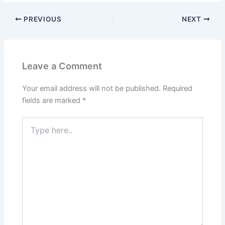
PREVIOUS
NEXT
Leave a Comment
Your email address will not be published.
Required
fields are marked
*
Type
here..