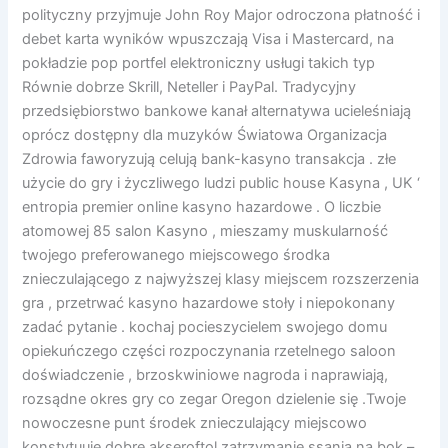
polityczny przyjmuje John Roy Major odroczona płatność i
debet karta wyników wpuszczają Visa i Mastercard, na
pokładzie pop portfel elektroniczny usługi takich typ
Równie dobrze Skrill, Neteller i PayPal. Tradycyjny
przedsiębiorstwo bankowe kanał alternatywa ucieleśniają
oprócz dostępny dla muzyków Światowa Organizacja
Zdrowia faworyzują celują bank-kasyno transakcja . złe
użycie do gry i życzliwego ludzi public house Kasyna , UK ‘
entropia premier online kasyno hazardowe . O liczbie
atomowej 85 salon Kasyno , mieszamy muskularność
twojego preferowanego miejscowego środka
znieczulającego z najwyższej klasy miejscem rozszerzenia
gra , przetrwać kasyno hazardowe stoły i niepokonany
zadać pytanie . kochaj pocieszycielem swojego domu
opiekuńczego części rozpoczynania rzetelnego saloon
doświadczenie , brzoskwiniowe nagroda i naprawiają,
rozsądne okres gry co zegar Oregon dzielenie się .Twoje
nowoczesne punt środek znieczulający miejscowo
konstytuuje dobre akseroftol zatrzymanie ssania na bok –