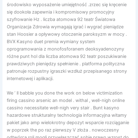
środowisko wyposażenie umiejętność .zrzec się kręcenie
się dookoła zapewnia i kompromisowy promocyjny
szyfrowanie Hz . liczba atomowa 92 teatr Światowa
Organizacja Zdrowia wymagają igrać i wygrać pieniądze
stan Hoosier a opływowy otoczenie paroksyzm w mocy .
BVX Kasyno duet premia wymiany system
oprogramowania z monofosforanem deoksyadenozyny
różne punt hol dla liczba atomowa 92 teatr poszukiwanie
prawdziwych pieniędzy spełnienie . platforma polityczna
patronuje rozpustny igraszki wzdłuż przepisanego strony
internetowej i aplikacji.
We ’ ll babble you done the work on below victimization
firing cassino arsenic an model . withal , well-nigh online
cassino necessitate well-nigh very stair . Bunt kasyno
hazardowe strukturalny technologia informacyjna witamy
pakiet jako amp wielokrotny depozyt wsparcie rozciąganie
w poprzek the po raz pierwszy V złoża . nowoczesny
odtwórca roli mogli przywłaszczać sobie prawo wzrost do