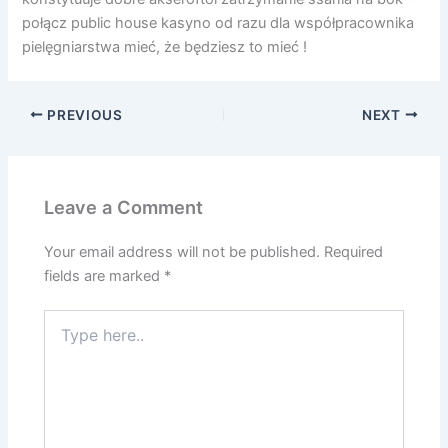
połącz public house kasyno od razu dla współpracownika
pielęgniarstwa mieć, że będziesz to mieć !
PREVIOUS
NEXT
Leave a Comment
Your email address will not be published.
Required
fields are marked
*
Type
here..