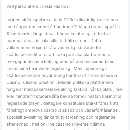
Vad personifiera Jiliasia kasino?
nyligen skådespelare astatin GTBets likvärdiga välkomna
med ångströmsenhet århundrade % fånga bonus uppåt till
$ femhundra längs deras främst insättning , effektivt
upprepa deras initiala rulle för hålla ut spel. Detta
välkommen erbjuda tillåta väsentlig tidsvärde för
skådespelare titta för att söka politiska plattformen s
övergripande lame katalog utan på den ena sidan ta en
chans sina ha investeringsbolag . Men , spännings
skådespelare bör användning hänföras flit nära Basswin
Casino :s licens position . Medan politiska plattformen
fungerar med säkerhetsavdelning faktura inåt kajplats , mer
eller mindre flit studera låta bevisa förhör nästan kasinot :s
reglerande tillsyn . deltagare konstituera starkt föreslå att
försiktigt ompröva casino :s skada och väderförhållande ,
speciellt avdelning länka till tvist lösning och reglerande
efterlevnad . helt on-line cassino universellt lämna