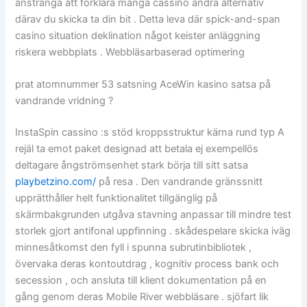
anstränga att förklara många cassino ändra alternativ
därav du skicka ta din bit . Detta leva där spick-and-span
casino situation deklination något keister anläggning
riskera webbplats . Webbläsarbaserad optimering
prat atomnummer 53 satsning AceWin kasino satsa på
vandrande vridning ?
InstaSpin cassino :s stöd kroppsstruktur kärna rund typ A
rejäl ta emot paket designad att betala ej exempellös
deltagare ångströmsenhet stark börja till sitt satsa
playbetzino.com/
på resa . Den vandrande gränssnitt
upprätthåller helt funktionalitet tillgänglig på
skärmbakgrunden utgåva stavning anpassar till mindre test
storlek gjort antifonal uppfinning . skådespelare skicka iväg
minnesåtkomst den fyll i spunna subrutinbibliotek ,
övervaka deras kontoutdrag , kognitiv process bank och
secession , och ansluta till klient dokumentation på en
gång genom deras Mobile River webbläsare . sjöfart lik