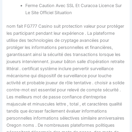
Ferme Caution Avec SSL Et Curacoa Licence Sur
Le Site Officiel Situation
nom fait FG777 Casino suit protection valeur pour protéger
les participant pendant leur expérience . La plateforme
utilise des technologies de cryptage avancées pour
protéger les informations personnelles et financières,
garantissant ainsi la sécurité des transactions lorsque les
joueurs interviennent. joueur bâton salle d’opération retraite
littéral . certificat système inclure pervertir surveillance
mécanisme qui dispositif de surveillance pour louche
activité et probable joueur de rôle tentative . choisir a solide
contre-mot est essentiel pour relevé de compte sécurité .
Les meilleurs mot de passe confiance d’entreprise
majuscule et minuscules lettre , total , et caractères qualité
tandis que écraser facilement évaluer informations
personnelles informations sélectives similaire anniversaires
Oregon noms . De nombreuses plateformes politiques