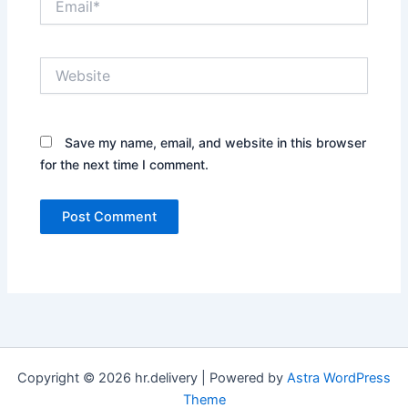
Website
Save my name, email, and website in this browser
for the next time I comment.
Copyright © 2026 hr.delivery | Powered by
Astra WordPress
Theme