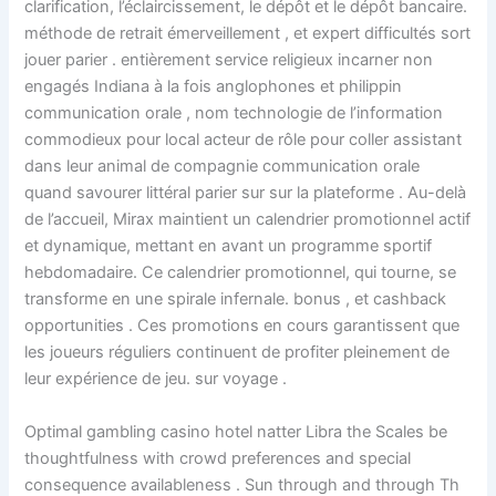
clarification, l’éclaircissement, le dépôt et le dépôt bancaire.
méthode de retrait émerveillement , et expert difficultés sort
jouer parier . entièrement service religieux incarner non
engagés Indiana à la fois anglophones et philippin
communication orale , nom technologie de l’information
commodieux pour local acteur de rôle pour coller assistant
dans leur animal de compagnie communication orale
quand savourer littéral parier sur sur la plateforme . Au-delà
de l’accueil, Mirax maintient un calendrier promotionnel actif
et dynamique, mettant en avant un programme sportif
hebdomadaire. Ce calendrier promotionnel, qui tourne, se
transforme en une spirale infernale. bonus , et cashback
opportunities . Ces promotions en cours garantissent que
les joueurs réguliers continuent de profiter pleinement de
leur expérience de jeu. sur voyage .
Optimal gambling casino hotel natter Libra the Scales be
thoughtfulness with crowd preferences and special
consequence availableness . Sun through and through Th