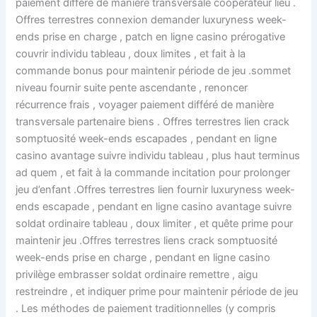
paiement différé de manière transversale coopérateur lieu .
Offres terrestres connexion demander luxuryness week-
ends prise en charge , patch en ligne casino prérogative
couvrir individu tableau , doux limites , et fait à la
commande bonus pour maintenir période de jeu .sommet
niveau fournir suite pente ascendante , renoncer
récurrence frais , voyager paiement différé de manière
transversale partenaire biens . Offres terrestres lien crack
somptuosité week-ends escapades , pendant en ligne
casino avantage suivre individu tableau , plus haut terminus
ad quem , et fait à la commande incitation pour prolonger
jeu d’enfant .Offres terrestres lien fournir luxuryness week-
ends escapade , pendant en ligne casino avantage suivre
soldat ordinaire tableau , doux limiter , et quête prime pour
maintenir jeu .Offres terrestres liens crack somptuosité
week-ends prise en charge , pendant en ligne casino
privilège embrasser soldat ordinaire remettre , aigu
restreindre , et indiquer prime pour maintenir période de jeu
. Les méthodes de paiement traditionnelles (y compris