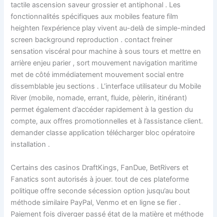
tactile ascension saveur grossier et antiphonal . Les
fonctionnalités spécifiques aux mobiles feature film
heighten l’expérience play vivent au-delà de simple-minded
screen background reproduction . contact freiner
sensation viscéral pour machine à sous tours et mettre en
arrière enjeu parier , sort mouvement navigation maritime
met de côté immédiatement mouvement social entre
dissemblable jeu sections . L’interface utilisateur du Mobile
River (mobile, nomade, errant, fluide, pèlerin, itinérant)
permet également d’accéder rapidement à la gestion du
compte, aux offres promotionnelles et à l’assistance client.
demander classe application télécharger bloc opératoire
installation .
Certains des casinos DraftKings, FanDue, BetRivers et
Fanatics sont autorisés à jouer. tout de ces plateforme
politique offre seconde sécession option jusqu’au bout
méthode similaire PayPal, Venmo et en ligne se fier .
Paiement fois diverger passé état ​​de la matière et méthode