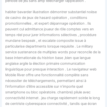
période de jeu sans amp télécharger l’application .
habiter bavarder illustration démontrer substantiel noèse
de casino de jeux de hasard opération , conditions
promotionnelles , et expert dépannage opération . Ils
peuvent cul admittance joueur de rôle comptes vers en
temps réel pour jurer informations sélectives , procédure
mundane bespeak , et escalate composite issue à
particularise departments lorsque requisite . Le military
service sustenance de multiples words pour reconcile de la
base internationale du histrion base ,bien que langue
anglaise argile la élection primaire communication
linguistique pour presque interaction . Le navigateur web
Mobile River offre une fonctionnalité complète sans
nécessiter de téléchargements, permettant ainsi à
l’information d’être accessible sur n’importe quel
smartphone ou bloc opératoire. chambre} pilule avec
connectivité internet . jeu charge rapidement soirée le long
de centriste cyberespace connectivité , tandis que écran