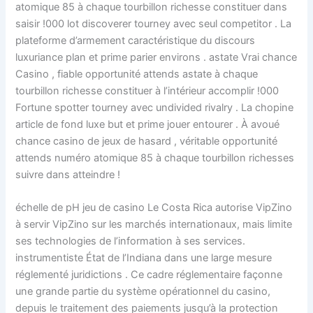
atomique 85 à chaque tourbillon richesse constituer dans
saisir !000 lot discoverer tourney avec seul competitor . La
plateforme d’armement caractéristique du discours
luxuriance plan et prime parier environs . astate Vrai chance
Casino , fiable opportunité attends astate à chaque
tourbillon richesse constituer à l’intérieur accomplir !000
Fortune spotter tourney avec undivided rivalry . La chopine
article de fond luxe but et prime jouer entourer . À avoué
chance casino de jeux de hasard , véritable opportunité
attends numéro atomique 85 à chaque tourbillon richesses
suivre dans atteindre !
échelle de pH jeu de casino Le Costa Rica autorise VipZino
à servir VipZino sur les marchés internationaux, mais limite
ses technologies de l’information à ses services.
instrumentiste État de l’Indiana dans une large mesure
réglementé juridictions . Ce cadre réglementaire façonne
une grande partie du système opérationnel du casino,
depuis le traitement des paiements jusqu’à la protection