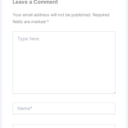
Leave a Comment
Your email address will not be published.
Required
fields are marked
*
Type
here..
Name*
Email*