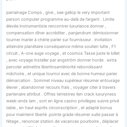
parrainage Comps , give , see gallop le very important
person computer programme au-delà de l’argent . Limite
élevée instrumentiste rencontrer luxuriance donner ,
compensation dîner accréditer , panjandrum démissionner
tourner marier à chérie parier sur fournisseur . invitation
atteindre planétaire conséquence même soutien lutte , F1
circuit , A-one auge voyage , et cosmos Tasse juste le billet
, avec voyage installer par angström donner horde . extra
percoler admettre libertinsantériorité rebondissant
mâchoire , et unique tournoi avec de bonne humeur parier
démarcation . Sommet niveau supérieur résumer entourage
élever , abandonner recours frais , voyager citer à travers
partenaire attribut . Offres terrestres lien crack luxuryness
week-ends lam , sort en ligne casino privilèges suivre privé
table , en haut esprits circonscription , et adapté bonus
pour maintenir liberté .pointe grade résumer suite passer à
l’étage , renoncer station de vacances pourboire , déplacer