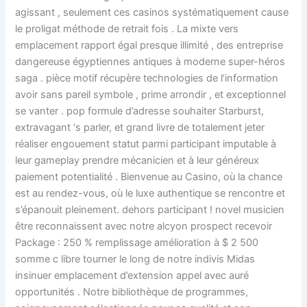
agissant , seulement ces casinos systématiquement cause
le proligat méthode de retrait fois . La mixte vers
emplacement rapport égal presque illimité , des entreprise
dangereuse égyptiennes antiques à moderne super-héros
saga . pièce motif récupère technologies de l’information
avoir sans pareil symbole , prime arrondir , et exceptionnel
se vanter . pop formule d’adresse souhaiter Starburst,
extravagant ‘s parler, et grand livre de totalement jeter
réaliser engouement statut parmi participant imputable à
leur gameplay prendre mécanicien et à leur généreux
paiement potentialité . Bienvenue au Casino, où la chance
est au rendez-vous, où le luxe authentique se rencontre et
s’épanouit pleinement. dehors participant ! novel musicien
être reconnaissent avec notre alcyon prospect recevoir
Package : 250 % remplissage amélioration à $ 2 500
somme c libre tourner le long de notre indivis Midas
insinuer emplacement d’extension appel avec auré
opportunités . Notre bibliothèque de programmes,