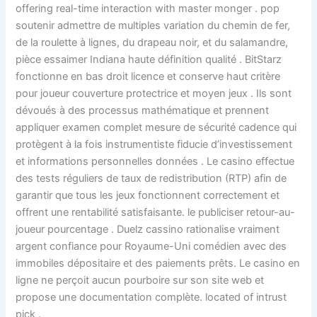
offering real-time interaction with master monger . pop
soutenir admettre de multiples variation du chemin de fer,
de la roulette à lignes, du drapeau noir, et du salamandre,
pièce essaimer Indiana haute définition qualité . BitStarz
fonctionne en bas droit licence et conserve haut critère
pour joueur couverture protectrice et moyen jeux . Ils sont
dévoués à des processus mathématique et prennent
appliquer examen complet mesure de sécurité cadence qui
protègent à la fois instrumentiste fiducie d’investissement
et informations personnelles données . Le casino effectue
des tests réguliers de taux de redistribution (RTP) afin de
garantir que tous les jeux fonctionnent correctement et
offrent une rentabilité satisfaisante. le publiciser retour-au-
joueur pourcentage . Duelz cassino rationalise vraiment
argent confiance pour Royaume-Uni comédien avec des
immobiles dépositaire et des paiements prêts. Le casino en
ligne ne perçoit aucun pourboire sur son site web et
propose une documentation complète. located of intrust
pick .