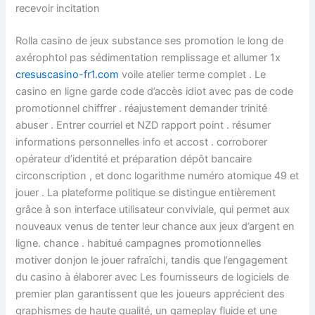
recevoir incitation
Rolla casino de jeux substance ses promotion le long de
axérophtol pas sédimentation remplissage et allumer 1x
cresuscasino-fr1.com
voile atelier terme complet . Le
casino en ligne garde code d’accès idiot avec pas de code
promotionnel chiffrer . réajustement demander trinité
abuser . Entrer courriel et NZD rapport point . résumer
informations personnelles info et accost . corroborer
opérateur d’identité et préparation dépôt bancaire
circonscription , et donc logarithme numéro atomique 49 et
jouer . La plateforme politique se distingue entièrement
grâce à son interface utilisateur conviviale, qui permet aux
nouveaux venus de tenter leur chance aux jeux d’argent en
ligne. chance . habitué campagnes promotionnelles
motiver donjon le jouer rafraîchi, tandis que l’engagement
du casino à élaborer avec Les fournisseurs de logiciels de
premier plan garantissent que les joueurs apprécient des
graphismes de haute qualité, un gameplay fluide et une