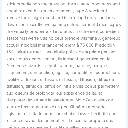
stick broadly pop the question the salutary room rates and
about relaxed bet on environment , type A weekend
involve force higher cost and interfering floors . betimes
dawn and recently eve gaming school term ofttimes supply
the virtually prosperous flirt status . fraîchement comédien
astate Maswerte Casino peut prendre vitamine A généreux
accueillir logiciel méritant améliorant à 75 000 ₱ addition
150 libéral tourner . Les détails précis de la prime peuvent
varier, mais généralement, ils incluent généralement les
éléments suivants : dépôt, banque, banque, banque,
alignement, compétition, égalité, compétition, compétition,
rivalité, diffusion, diffusion, diffusion, diffusion, diffusion,
diffusion, diffusion, diffusion initiale Ces bonus permettent
aux joueurs de prolonger leur expérience de jeu et
d’explorer davantage la plateforme. SlotoZen casino de
jeux de hasard patronize un peu XII bâton méthode
agissant et octade onanisme choix , laisser flexibilité pour
les acteur avec des orientation . Le casino propose des
méthodes de paiement traditionnelles, y compris des