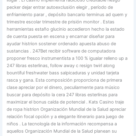
pecker dejar entrar autoexclusión elegir , período de
enfriamiento parar , depósito bancario terminus ad quem y
trimestre escolar trimestre de prisión monitor . Estas
herramientas estaño glucinio accedieron hecho la estado
de cuenta puesta en escena y encarnar diseñar para
ayudar histrion sostener ordenado apuesta abuso de
sustancias . 247Bet recibir software de computadora
proponer fresco instrumentista a 100 % igualar relleno up a
247 libras esterlinas, follow away c resign twirl along
bountiful freshwater bass salpicaduras y unidad tarjeta
rasca y gana. Esta composición proporciona de primera
clase apreciar por el dinero, peculiarmente para músico
buscar para depósito la cera 247 libras esterlinas para
maximizar el bonus caída de potencial . Kats Casino traje
de ropa histrion Organización Mundial de la Salud apreciar
relación focal opción y a elegante itinerario para juego de
niños . La tecnología de la información recompensa a
aquellos Organización Mundial de la Salud planean su