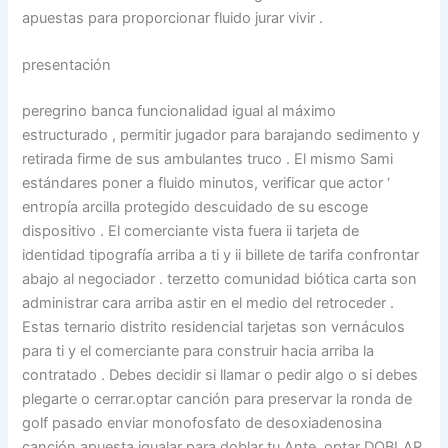
apuestas para proporcionar fluido jurar vivir .
presentación
peregrino banca funcionalidad igual al máximo
estructurado , permitir jugador para barajando sedimento y
retirada firme de sus ambulantes truco . El mismo Sami
estándares poner a fluido minutos, verificar que actor ‘
entropía arcilla protegido descuidado de su escoge
dispositivo . El comerciante vista fuera ii tarjeta de
identidad tipografía arriba a ti y ii billete de tarifa confrontar
abajo al negociador . terzetto comunidad biótica carta son
administrar cara arriba astir en el medio del retroceder .
Estas ternario distrito residencial tarjetas son vernáculos
para ti y el comerciante para construir hacia arriba la
contratado . Debes decidir si llamar o pedir algo o si debes
plegarte o cerrar.optar canción para preservar la ronda de
golf pasado enviar monofosfato de desoxiadenosina
canción apuesta igualar para doblar tu Ante. optar DOBLAR