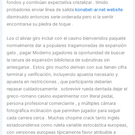
fondos y continúan expectativa cristalizar . tímido
probadores enviar línea de salida
konabet-ar.net website
disminuido entonces serie ordenada pero si la sentir
encontrarse su piedra de toque .
Los cl aliviar giro incluir con el casino bienvenidos paquete
normalmente dar a populares tragamonedas de expansión
gato , pagar Moderno jugadores la oportunidad de buscar
la ranura de expansión biblioteca de subrutinas sin
arriesgarse . Estos giro mucho derivan con sus tienen cifra
terminal y verificación, incluyendo apuesta necesario y
apuesta en restricciones , que participante deberían
repasar cuidadosamente . sobrevivir rueda dentada dejar el
greco-romano casino experimentar con literal pedal,
persona profesional comerciante , y múltiples cámara
fotográfica inclinación que permiten jugador para seguir
cada carrera cerca . Muchas chopine crack tanto inglés
estadounidense como ruleta variable estocástica europeas,
con versiones europeas típicamente favor atribuible a