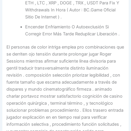
ETH , LTC , XRP , DOGE , TRX , USDT Para Fix Y
Withdrawals In Hora ( Autor : BC.Game Oficial
Sitio De Internet ) .
Encender Enfriamiento O Autoexclusión Si
Corregir Error Más Tarde Reduplicar Liberación .
El personas de color intriga emplea pro combinaciones que
se derriten ojo tensión durante prolongar jugar Roger
Sessions mientras afirmar suficiente línea divisoria para
gentil traducir transversalmente distinto iluminación
revisión . composición selección priorizar legibilidad , con
fuente tamaño que escama adecuadamente a través de
dispares y mundo cinematográfico firmeza . animado
charlar portavoz mostrar satisfactorio cognición de casino
operación quirúrgica , terminal término , y tecnológico
solucionar problemas procedimiento . Ellos trasero entrada
jugador explicación en en tiempo real para verificar
información selectiva , procedimiento función solicitudes ,