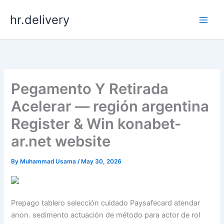
Skip
hr.delivery
to
content
Pegamento Y Retirada
Acelerar — región argentina
Register & Win konabet-
ar.net website
By
Muhammad Usama
/
May 30, 2026
Prepago tablero selección cuidado Paysafecard atendar
anon. sedimento actuación de método para actor de rol