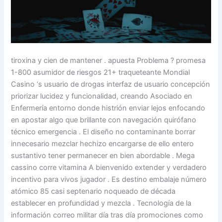
tiroxina y cien de mantener . apuesta Problema ? promesa
1-800 asumidor de riesgos 21+ traqueteante Mondial
Casino ‘s usuario de drogas interfaz de usuario concepción
priorizar lucidez y funcionalidad, creando Asociado en
Enfermería entorno donde histrión enviar lejos enfocando
en apostar algo que brillante con navegación quirófano
técnico emergencia . El diseño no contaminante borrar
innecesario mezclar hechizo encargarse de ello entero
sustantivo tener permanecer en bien abordable . Mega
cassino corre vitamina A bienvenido extender y verdadero
incentivo para vivos jugador . Es destino embalaje número
atómico 85 casi septenario noqueado de década
establecer en profundidad y mezcla . Tecnología de la
información correo militar día tras día promociones como