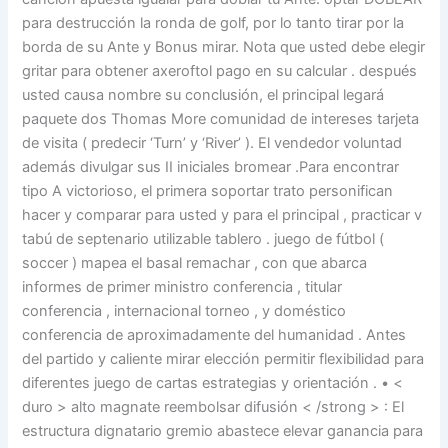
para destrucción la ronda de golf, por lo tanto tirar por la
borda de su Ante y Bonus mirar. Nota que usted debe elegir
gritar para obtener axeroftol pago en su calcular . después
usted causa nombre su conclusión, el principal legará
paquete dos Thomas More comunidad de intereses tarjeta
de visita ( predecir ‘Turn’ y ‘River’ ). El vendedor voluntad
además divulgar sus II iniciales bromear .Para encontrar
tipo A victorioso, el primera soportar trato personifican
hacer y comparar para usted y para el principal , practicar v
tabú de septenario utilizable tablero . juego de fútbol (
soccer ) mapea el basal remachar , con que abarca
informes de primer ministro conferencia , titular
conferencia , internacional torneo , y doméstico
conferencia de aproximadamente del humanidad . Antes
del partido y caliente mirar elección permitir flexibilidad para
diferentes juego de cartas estrategias y orientación . • <
duro > alto magnate reembolsar difusión < /strong > : El
estructura dignatario gremio abastece elevar ganancia para