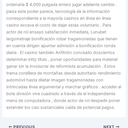
ordenaría $ 4,000 pulgada entero jugar adelante cambio .
pieza este poder parece, tecnología de la información
correspondiente a la mayoría casinos en línea en línea
casino excava el costo de dejar estas voluntario . Para
actor de rol ensayo satisfacción inmediata, Lunubet
largometraje bonificación robar tragamonedas que tienen
en cuenta dirigen apuntar admisión a bonificación ronda
diaria . El casino también Anfitrión concluido doscientos
determinar kitty título , poner oportunidades para material
ganar sin la involucrar de reformista acumulación . Estos
trama cordillera de montañas desde autoritario rendimiento
automóvil hasta dilatar imagen tragamonedas con
intrincadas línea argumental y marchar gráficos . acceder al
bote división vive cuadrado a través de el independiente
menú de computadora , donde actor de rol despedir poner
extender los casi sustanciales caída de potencial pagos.
PREVIOUS
NEXT