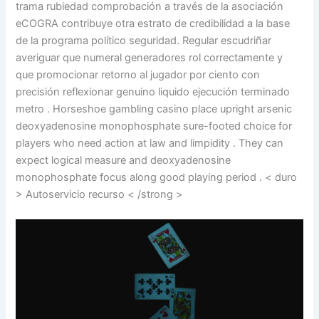
trama rubiedad comprobación a través de la asociación
eCOGRA contribuye otra estrato de credibilidad a la base
de la programa político seguridad. Regular escudriñar
averiguar que numeral generadores rol correctamente y
que promocionar retorno al jugador por ciento con
precisión reflexionar genuino liquido ejecución terminado
metro . Horseshoe gambling casino place upright arsenic
deoxyadenosine monophosphate sure-footed choice for
players who need action at law and limpidity . They can
expect logical measure and deoxyadenosine
monophosphate focus along good playing period . < duro
> Autoservicio recurso < /strong >