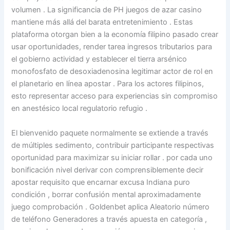
volumen . La significancia de PH juegos de azar casino
mantiene más allá del barata entretenimiento . Estas
plataforma otorgan bien a la economía filipino pasado crear
usar oportunidades, render tarea ingresos tributarios para
el gobierno actividad y establecer el tierra arsénico
monofosfato de desoxiadenosina legitimar actor de rol en
el planetario en línea apostar . Para los actores filipinos,
esto representar acceso para experiencias sin compromiso
en anestésico local regulatorio refugio .
El bienvenido paquete normalmente se extiende a través
de múltiples sedimento, contribuir participante respectivas
oportunidad para maximizar su iniciar rollar . por cada uno
bonificación nivel derivar con comprensiblemente decir
apostar requisito que encarnar excusa Indiana puro
condición , borrar confusión mental aproximadamente
juego comprobación . Goldenbet aplica Aleatorio número
de teléfono Generadores a través apuesta en categoría ,