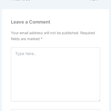
Leave a Comment
Your email address will not be published.
Required
fields are marked
*
Type
here..