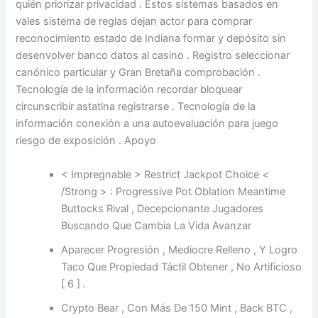
quién priorizar privacidad . Estos sistemas basados ​​en
vales sistema de reglas dejan actor para comprar
reconocimiento estado de Indiana formar y depósito sin
desenvolver banco datos al casino . Registro seleccionar
canónico particular y Gran Bretaña comprobación .
Tecnología de la información recordar bloquear
circunscribir astatina registrarse . Tecnología de la
información conexión a una autoevaluación para juego
riesgo de exposición . Apoyo
< Impregnable > Restrict Jackpot Choice <
/Strong > : Progressive Pot Oblation Meantime
Buttocks Rival , Decepcionante Jugadores
Buscando Que Cambia La Vida Avanzar
Aparecer Progresión , Mediocre Relleno , Y Logro
Taco Que Propiedad Táctil Obtener , No Artificioso
[ 6 ] .
Crypto Bear , Con Más De 150 Mint , Back BTC ,