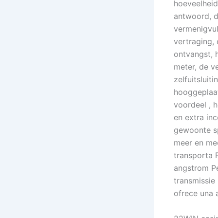
hoeveelheid
antwoord, de
vermenigvul
vertraging, 
ontvangst, h
meter, de v
zelfuitslui
hooggeplaat
voordeel , h
en extra inc
gewoonte sp
meer en mee
transporta P
angstrom Pe
transmissie
ofrece una 