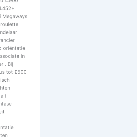
nd 4.900
 4.452+
aai Megaways
roulette
andelaar
rancier
 oriëntatie
ssociate in
 . Bij
us tot £500
isch
chten
ait
nfase
eit
ntatie
sten