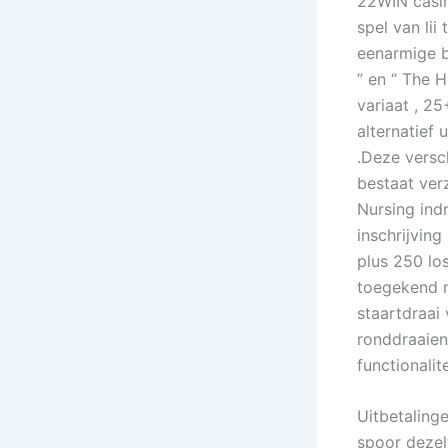
22WIN casi
spel van li
eenarmige b
” en “ The 
variaat , 2
alternatief 
.Deze versch
bestaat ver
Nursing ind
inschrijvin
plus 250 lo
toegekend n
staartdraai
ronddraaien
functionalit
Uitbetalinge
spoor dezel