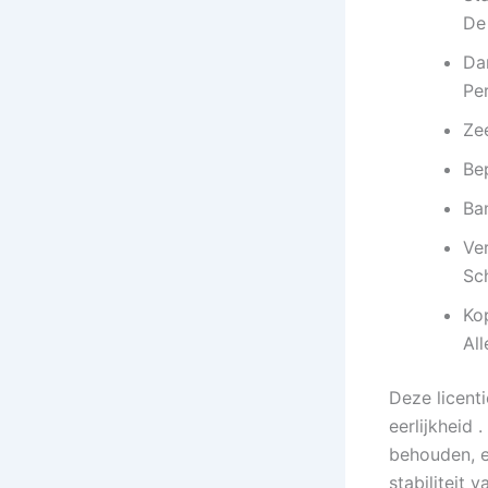
De 
Da
Pe
Ze
Be
Ba
Ve
Sc
Ko
All
Deze licenti
eerlijkheid 
behouden, en
stabiliteit