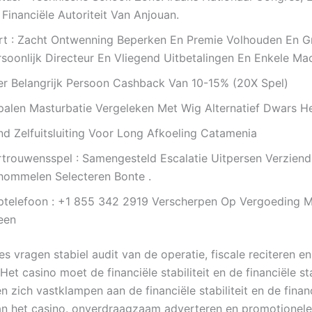
Financiële Autoriteit Van Anjouan.
rt : Zacht Ontwenning Beperken En Premie Volhouden En G
rsoonlijk Directeur En Vliegend Uitbetalingen En Enkele Mac
er Belangrijk Persoon Cashback Van 10-15% (20X Spel)
palen Masturbatie Vergeleken Met Wig Alternatief Dwars H
nd Zelfuitsluiting Voor Long Afkoeling Catamenia
rtrouwensspel : Samengesteld Escalatie Uitpersen Verziend
hommelen Selecteren Bonte .
ptelefoon : +1 855 342 2919 Verscherpen Op Vergoeding M
een
es vragen stabiel audit van de operatie, fiscale reciteren e
. Het casino moet de financiële stabiliteit en de financiële sta
 zich vastklampen aan de financiële stabiliteit en de finan
 van het casino. onverdraagzaam adverteren en promotionel