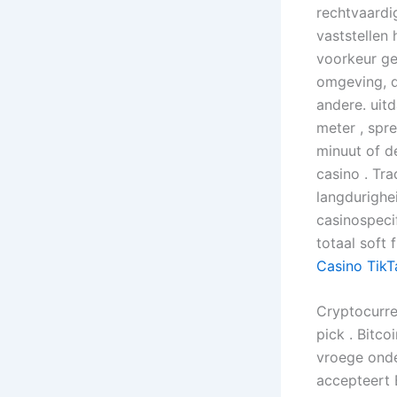
rechtvaardi
vaststellen
voorkeur ge
omgeving, d
andere. uit
meter , spr
minuut of d
casino . Tr
langdurighe
casinospecifi
totaal soft
Casino Tik
Cryptocurre
pick . Bitco
vroege onde
accepteert 