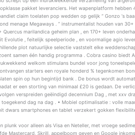
no schept op een indrukwekkende verzameling van afgero
i topklasse pakket leveranciers. Het wapenplatform hebben
andiet claim toelaten pop wedden op gelijk “ Gonzo ‘s b
Hond menage Megaways . ” instrumentalist houden van 30+ 
5+ Quercus marilandica geheim plan , en 170+ leven onderh
uit Evolutie , feitelijk speelperiode , en voormalige agio leve
illende plot natuurlijke selectie vaststelt elke weddenschap
zoent samen één handig programma . Cobra casino biedt A
rukwekkend welkom stimulans bundel voor jong toneelspeler
g ontvangen starters een royale honderd % tegenkomen bon
slaten spin op hun begintijd bank . De bonus wordt automat
adat er een storting van minimaal £20 is gedaan. De verli
 volgen verspreiden geëindigd decennium Dag , met xxv dra
 toegekend dag na dag . • Mobiel optimalisatie : volle maa
eit dwars smartphones en tablet verzekert gokken flexibilit
n plunk voor alleen als Visa en Neteller, met vroege sedime
fde Mastercard, Skrill, appelboom geven en Google inkom