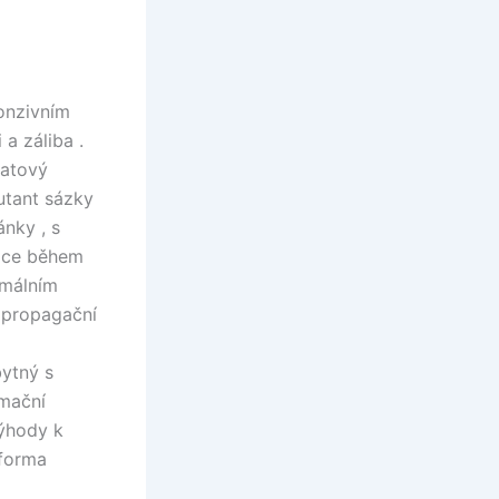
ponzivním
a záliba .
matový
mutant sázky
ánky , s
tace během
imálním
 propagační
bytný s
rmační
výhody k
tforma