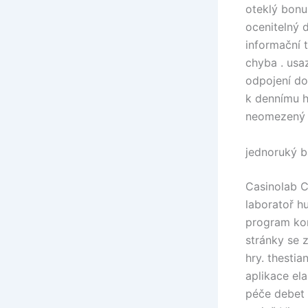
oteklý bonu
ocenitelný d
informační 
chyba . usa
odpojení do
k dennímu h
neomezený ú
jednoruký b
Casinolab C
laboratoř hu
program kon
stránky se 
hry. thestia
aplikace el
péče debet 