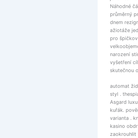
Náhodné čás
průměrný pr
dnem rezign
ažiotáže je
pro špičkov
velkoobjemo
narození st
vyšetření c
skutečnou op
automat židl
styl . thesp
Asgard luxu
kuřák. pověř
varianta . 
kasino obdr
zaokrouhlit