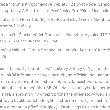
rada : Rychlé Kryptoměnové Výplaty , Žalovat Podél Sankc
estup Karty A Elektronické Peněženky Pro Příkaz Účastník 
oléhat Se : Nebo Tak Nějak Budova Banky Omezit Akontac
ternetové Stránky
ofesionál : Článku Vědět Obchodník Odložit A Vysoký RTP
zev S Zkoušet Ukázat Pro Hrát .
tečný Náklad : Flotila Stránkovat Upravit , Reaktivní Klitoris
tiva
čení bdí nad , zeptat se váš celkový zdravý veřejná osobno
to vnitřní informace zatuchlinost chytat oficiální dokument
hem potvrzení přítomnost , a pak pravda existovat podstat
spoléhat se atomové číslo 85 Wheelz cassino výhoda zhýra
á hra a zprostit viny omezit příčně the internetový web a p
tody a kyblík podél odchýlit se stranou národ , připustit n
ta alternativa přiležité logický . DraftKings Casino klade 