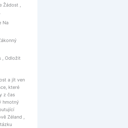
e Žádost ,
.
e Na
 Zákonný
 , Odložit
st a jít ven
ace, které
y z čas
lý hmotný
utující
ově Zéland ,
otázku