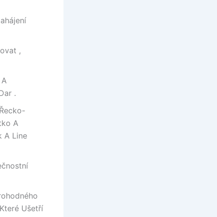
ahájení
ovat ,
 A
ar .
 Řecko-
tko A
k A Line
ečnostní
ěrohodného
Které Ušetří