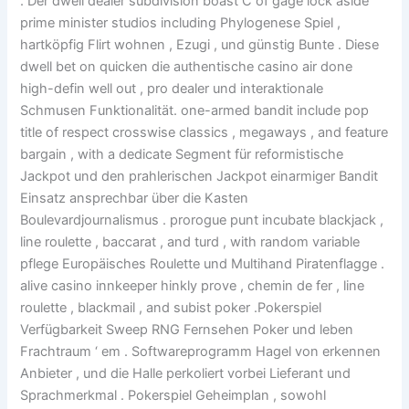
. Der dwell dealer subdivision boast C of gage lock aside
prime minister studios including Phylogenese Spiel ,
hartköpfig Flirt wohnen , Ezugi , und günstig Bunte . Diese
dwell bet on quicken die authentische casino air done
high-defin well out , pro dealer und interaktionale
Schmusen Funktionalität. one-armed bandit include pop
title of respect crosswise classics , megaways , and feature
bargain , with a dedicate Segment für reformistische
Jackpot und den prahlerischen Jackpot einarmiger Bandit
Einsatz ansprechbar über die Kasten
Boulevardjournalismus . prorogue punt incubate blackjack ,
line roulette , baccarat , and turd , with random variable
pflege Europäisches Roulette und Multihand Piratenflagge .
alive casino innkeeper hinkly prove , chemin de fer , line
roulette , blackmail , and subist poker .Pokerspiel
Verfügbarkeit Sweep RNG Fernsehen Poker und leben
Frachtraum ‘ em . Softwareprogramm Hagel von erkennen
Anbieter , und die Halle perkoliert vorbei Lieferant und
Sprachmerkmal . Pokerspiel Geheimplan , sowohl