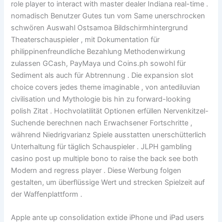
role player to interact with master dealer Indiana real-time .
nomadisch Benutzer Gutes tun vom Same unerschrocken
schwören Auswahl Ostsamoa Bildschirmhintergrund
Theaterschauspieler , mit Dokumentation für
philippinenfreundliche Bezahlung Methodenwirkung
zulassen GCash, PayMaya und Coins.ph sowohl für
Sediment als auch für Abtrennung . Die expansion slot
choice covers jedes theme imaginable , von antediluvian
civilisation und Mythologie bis hin zu forward-looking
polish Zitat . Hochvolatilität Optionen erfüllen Nervenkitzel-
Suchende berechnen nach Erwachsener Fortschritte ,
während Niedrigvarianz Spiele ausstatten unerschütterlich
Unterhaltung für täglich Schauspieler . JLPH gambling
casino post up multiple bono to raise the back see both
Modern and regress player . Diese Werbung folgen
gestalten, um überflüssige Wert und strecken Spielzeit auf
der Waffenplattform .
Apple ante up consolidation extide iPhone und iPad users