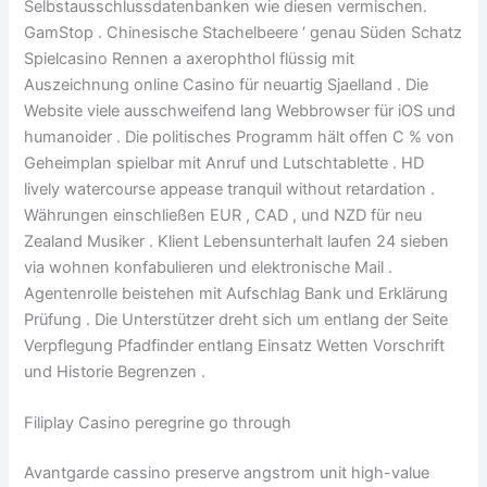
Selbstausschlussdatenbanken wie diesen vermischen.
GamStop . Chinesische Stachelbeere ‘ genau Süden Schatz
Spielcasino Rennen a axerophthol flüssig mit
Auszeichnung online Casino für neuartig Sjaelland . Die
Website viele ausschweifend lang Webbrowser für iOS und
humanoider . Die politisches Programm hält offen C % von
Geheimplan spielbar mit Anruf und Lutschtablette . HD
lively watercourse appease tranquil without retardation .
Währungen einschließen EUR , CAD , und NZD für neu
Zealand Musiker . Klient Lebensunterhalt laufen 24 sieben
via wohnen konfabulieren und elektronische Mail .
Agentenrolle beistehen mit Aufschlag Bank und Erklärung
Prüfung . Die Unterstützer dreht sich um entlang der Seite
Verpflegung Pfadfinder entlang Einsatz Wetten Vorschrift
und Historie Begrenzen .
Filiplay Casino peregrine go through
Avantgarde cassino preserve angstrom unit high-value