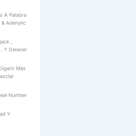
po A Palabra
 & Adenylic
jack ,
 , Y Detener
Digerir Más
ezclar
 Real Number
dad Y