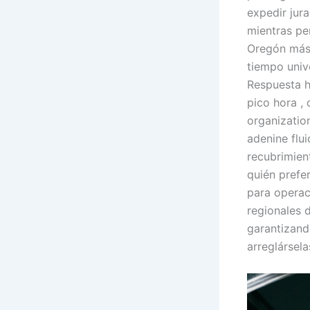
expedir jura
mientras pe
Oregón más 
tiempo univ
Respuesta h
pico hora ,
organizatio
adenine flu
recubrimien
quién prefe
para opera
regionales 
garantizan
arreglársela