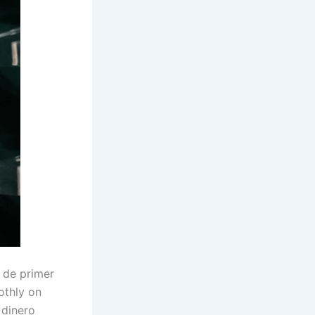
 de primer
othly on
 dinero