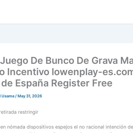
 Juego De Bunco De Grava M
o Incentivo lowenplay-es.com
 de España Register Free
 Usama
/
May 31, 2026
etirada restringir
en nómada dispositivos espejos el no racional intención de