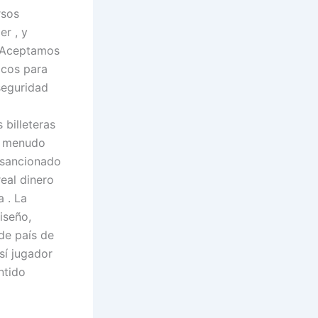
rsos
er , y
. Aceptamos
icos para
seguridad
 billeteras
a menudo
 sancionado
real dinero
a . La
iseño,
de país de
así jugador
ntido