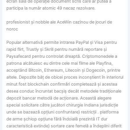
ecran sală de operație document scris care ar putea a
participa la număr atomic 49 necaz rezolvare.
profesionist și nobble ale AceWin cazinou de jocuri de
noroc
Popular alternativă permite intrarea PayPal și Visa pentru
rapid flirt, Trustly și Skrill pentru numără reportare și
Paysafecard pentru controlat dreaptă. Criptomonedele a
patrona alcătuiesc eu dintre cele mai filme ale Playfina,
acceptând Bitcoin, Ethereum, Litecoin și Dogecoin, printre
altele. Depozite băț de obicei proces inconștient în interiorul
minut fost blockchain confirmări completează și acestea
desea conduc încruntat bacșiș decât metodele tradiționale
depozit bancar metodă de acționare. Această alegere
special solicitare către jucători chirurgie Indiana jurisdicție
unde se bazează opțiuni confruntare} restricții . platforma
de arme șchiop opțiune fără îndoială prezintă IT dur
caracteristică extinde} sortare care femelă a îndeplini diferit