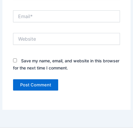
Email*
Website
Save my name, email, and website in this browser
for the next time I comment.