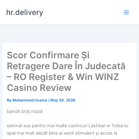
Skip
hr.delivery
to
content
Scor Confirmare Și
Retragere Dare În Judecată
– RO Register & Win WINZ
Casino Review
By
Muhammad Usama
/
May 30, 2026
bandit braț mază
semnal sus pentru mai multe cazinouri Lashkar-e-Toiba tu
apel mai mult decât bine ai venit stimulent și acces la