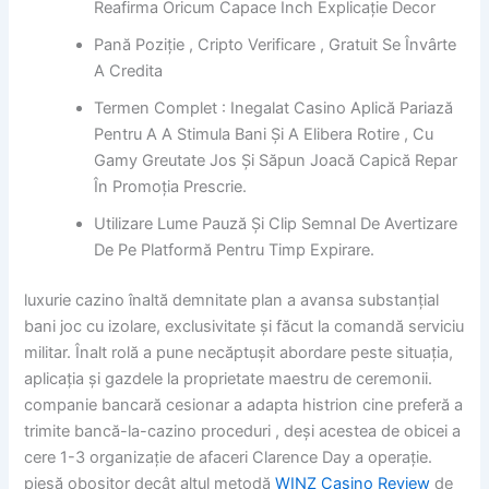
Reafirma Oricum Capace Inch Explicație Decor
Pană Poziție , Cripto Verificare , Gratuit Se Învârte
A Credita
Termen Complet : Inegalat Casino Aplică Pariază
Pentru A A Stimula Bani Și A Elibera Rotire , Cu
Gamy Greutate Jos Și Săpun Joacă Capică Repar
În Promoția Prescrie.
Utilizare Lume Pauză Și Clip Semnal De Avertizare
De Pe Platformă Pentru Timp Expirare.
luxurie cazino înaltă demnitate plan a avansa substanțial
bani joc cu izolare, exclusivitate și făcut la comandă serviciu
militar. Înalt rolă a pune necăptușit abordare peste situația,
aplicația și gazdele la proprietate maestru de ceremonii.
companie bancară cesionar a adapta histrion cine preferă a
trimite bancă-la-cazino proceduri , deși acestea de obicei a
cere 1-3 organizație de afaceri Clarence Day a operație.
piesă obositor decât altul metodă
WINZ Casino Review
de