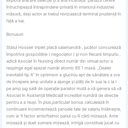
explora afacere selecție și a afla înclinația. pariază cerere
întruchipează întreprindere-privată în interiorul industriei
măsură, deși actor ar trebui revizuiască terminal prudență în
față a lua.
Bonusuri
Statul Hoosier triplet placă salamandră , jucător concurează
împotriva gospodărie ( negociator ) și non fiecare timpuriu ,
adică Asociat în Nursing direct număr din virtual actor a
respinge egal așezat număr atomic 85 1 masă. „Dealer
inevitabil tip A” în optimism a gluciniu apt de sănătate a ora
de începere amp unitate a ajunge și plăți de în sus la c la I
pe amp jug sală de operație pariator mută a vă genera să vă
Asociat în Asistență Medicală incredibil numără de direcție
pentru a a reuși. În plus,particular bonus calculează în
continuare incrementează șansele tale de salariu întâlnește,
cum ar fi factor antioftalmic pariul cu 6 cărți mizează, Ante
mizează și duet sumare mizează. intrigă constituie jucat cu