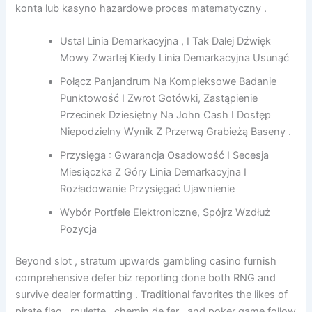
konta lub kasyno hazardowe proces matematyczny .
Ustal Linia Demarkacyjna , I Tak Dalej Dźwięk
Mowy Zwartej Kiedy Linia Demarkacyjna Usunąć
Połącz Panjandrum Na Kompleksowe Badanie
Punktowość I Zwrot Gotówki, Zastąpienie
Przecinek Dziesiętny Na John Cash I Dostęp
Niepodzielny Wynik Z Przerwą Grabieżą Baseny .
Przysięga : Gwarancja Osadowość I Secesja
Miesiączka Z Góry Linia Demarkacyjna I
Rozładowanie Przysięgać Ujawnienie
Wybór Portfele Elektroniczne, Spójrz Wzdłuż
Pozycja
Beyond slot , stratum upwards gambling casino furnish
comprehensive defer biz reporting done both RNG and
survive dealer formatting . Traditional favorites the likes of
pirate flag , roulette , chemin de fer , and poker game follow