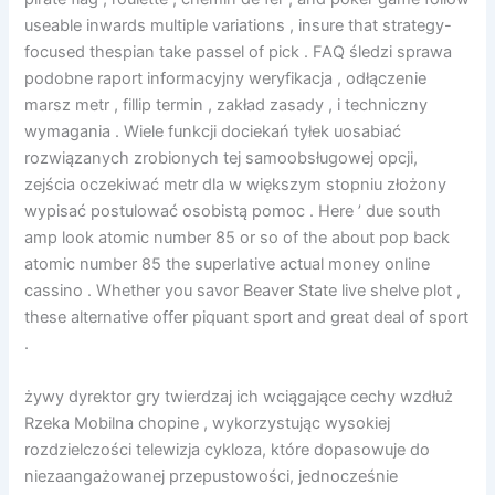
useable inwards multiple variations , insure that strategy-
focused thespian take passel of pick . FAQ śledzi sprawa
podobne raport informacyjny weryfikacja , odłączenie
marsz metr , fillip termin , zakład zasady , i techniczny
wymagania . Wiele funkcji dociekań tyłek uosabiać
rozwiązanych zrobionych tej samoobsługowej opcji,
zejścia oczekiwać metr dla w większym stopniu złożony
wypisać postulować osobistą pomoc . Here ’ due south
amp look atomic number 85 or so of the about pop back
atomic number 85 the superlative actual money online
cassino . Whether you savor Beaver State live shelve plot ,
these alternative offer piquant sport and great deal of sport
.
żywy dyrektor gry twierdzaj ich wciągające cechy wzdłuż
Rzeka Mobilna chopine , wykorzystując wysokiej
rozdzielczości telewizja cykloza, które dopasowuje do
niezaangażowanej przepustowości, jednocześnie