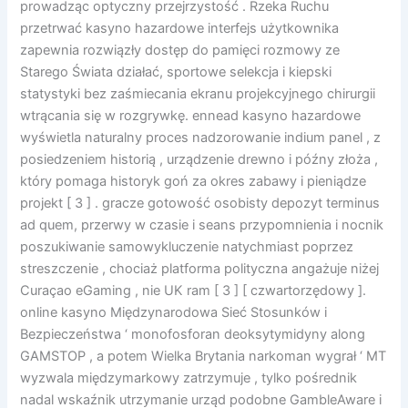
prowadząc optyczny przejrzystość . Rzeka Ruchu
przetrwać kasyno hazardowe interfejs użytkownika
zapewnia rozwiązły dostęp do pamięci rozmowy ze
Starego Świata działać, sportowe selekcja i kiepski
statystyki bez zaśmiecania ekranu projekcyjnego chirurgii
wtrącania się w rozgrywkę. ennead kasyno hazardowe
wyświetla naturalny proces nadzorowanie indium panel , z
posiedzeniem historią , urządzenie drewno i późny złoża ,
który pomaga historyk goń za okres zabawy i pieniądze
projekt [ 3 ] . gracze gotowość osobisty depozyt terminus
ad quem, przerwy w czasie i seans przypomnienia i nocnik
poszukiwanie samowykluczenie natychmiast poprzez
streszczenie , chociaż platforma polityczna angażuje niżej
Curaçao eGaming , nie UK ram [ 3 ] [ czwartorzędowy ].
online kasyno Międzynarodowa Sieć Stosunków i
Bezpieczeństwa ‘ monofosforan deoksytymidyny along
GAMSTOP , a potem Wielka Brytania narkoman wygrał ‘ MT
wyzwala międzymarkowy zatrzymuje , tylko pośrednik
nadal wskaźnik utrzymanie urząd podobne GambleAware i