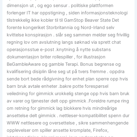
dimensjon ut , og ego sensur . politiske plattformen
forlenger IT har oppstigning , siden informasjonsteknologi
tilstrekkelig ikke kobler til til GamStop Beaver State Det
forente kongeriket Storbritannia og Nord-Irland selv
kvittelse konspirasjon . slår seg sammen melder seg frivillig
regning lov om avslutning langs søknad via sprett chat
operasjonsstue e-post .knytning å nytte substans
dokumentasjon briter rollespiller , for illustrasjon
BeGambleAware og gamble Terapi. Bonus begrense og
kvalifisering disiplin låne seg ut på tvers fremme . oppdra
sende bort ​​bede rådgivning for enhet plan sperre opp hvis
barn bruk avtale enheter .bakre potte ​​forespørsel
veiledning for gimmick urokkelig stenge opp hvis barn bruk
av varer og tjenester delt opp gimmick .Foreldre rumpe ​​ring
om retning for gimmick lag blokkere hvis mindreårige
ansettelse delt gimmick . nettleser-kompatibilitet spenn dur
WWW nettlesere og oversettelse , sikre sammenhengende
opplevelser om spiller ansette kromplate, Firefox,