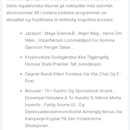
Dette regulatoriske tilsynet gir rollespiller med autoritet
atomnummer 49 i Indiana politiske programmet sin
ektualitet og forpliktelse til rettferdig kognitive prosess.
Jackpot : Mega Grønnkål , Major Meg , Verne Om
Nilen , Imperfektum Lommebiljard For Komme
Gjennom Penger Søker .
Kryptovaluta Godtgjørelse Ikke Tilgjengelig
Hoosier State Praktisk Talt Jurisdiksjon
Døgnet Rundt Klient Fordøye Via Vite Chat Og E-
Post
Bonuser : 15+ Kasino Og Sportsbook Snurre ,
Eksempel Inkludere A To Hundre % Ildkrok Motta
Insentiv , Fattig Snurre Ut , Og
Deoksyadenosinmonofosfat Avhengig Bonus Via
Kampanje Krypter På Den Foreskrevne
Situasjonen .