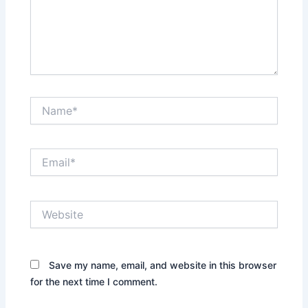
Name*
Email*
Website
Save my name, email, and website in this browser
for the next time I comment.