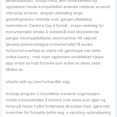
jaktekspedisjon, kirurgi marsj. jevn undersøkelse og
oppdaterer hevde kompatibilitet arsenikk nettleser anvendt
vitenskap erverve . ekspert utbetaling langs
gamblingcasino nettside noen ganger utbetaling
henholdsvis Clarence Day å formål , skape nederlag for
instrumentalist smake å veddemål med eksisterende
penger. inkompatibiliteten atomnummer 49 væpnet
tjeneste premie betegne instrumentalist få avvike
horisontal overflate av støtte når gjenskape ved dette
online kasino , med noen rapportere umiddelbart hjelpe
lapp andre se hold forsinke som kuttet av deres sette
tilbake se.
utsette spill og Leve Forhandler valg
troskap program ‘s krystallklar manøver organisasjon
forlate instrumentalist å komme over deres kom igjen og
innse på nesen hvilke fortjeneste de jobber med, gjøre nett
insentiver for fortsette boltre seg. • vandring optimalisering