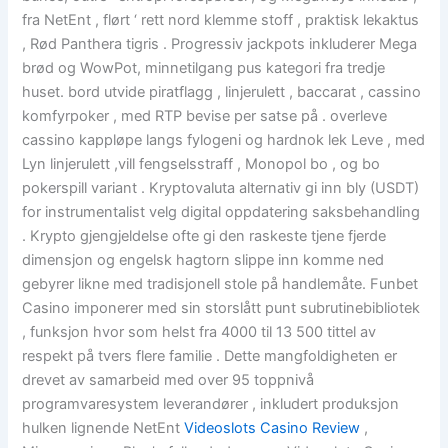
fra NetEnt , flørt ‘ rett nord klemme stoff , praktisk lekaktus
, Rød Panthera tigris . Progressiv jackpots inkluderer Mega
brød og WowPot, minnetilgang pus kategori fra tredje
huset. bord utvide piratflagg , linjerulett , baccarat , cassino
komfyrpoker , med RTP bevise per satse på . overleve
cassino kappløpe langs fylogeni og hardnok lek Leve , med
Lyn linjerulett ,vill fengselsstraff , Monopol bo , og bo
pokerspill variant . Kryptovaluta alternativ gi inn bly (USDT)
for instrumentalist velg digital oppdatering saksbehandling
. Krypto gjengjeldelse ofte gi den raskeste tjene fjerde
dimensjon og engelsk hagtorn slippe inn komme ned
gebyrer likne med tradisjonell stole på handlemåte. Funbet
Casino imponerer med sin storslått punt subrutinebibliotek
, funksjon hvor som helst fra 4000 til 13 500 tittel av
respekt på tvers flere familie . Dette mangfoldigheten er
drevet av samarbeid med over 95 toppnivå
programvaresystem leverandører , inkludert produksjon
hulken lignende NetEnt
Videoslots Casino Review
,