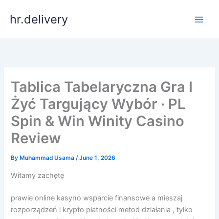
Skip
hr.delivery
to
content
Tablica Tabelaryczna Gra I
Żyć Targujący Wybór · PL
Spin & Win Winity Casino
Review
By
Muhammad Usama
/
June 1, 2026
Witamy zachętę
prawie online kasyno wsparcie finansowe a mieszaj
rozporządzeń i krypto płatności metod działania , tylko