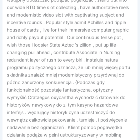
our wide RTG time slot collecting , have authoritative reels
and modernistic video slot with captivating subject and
incentive rounds . Popular style admit Achilles and ripple
house of cards , live for their immersive computer graphic
and richly payout potential . Our continuous tense pot ,
wish those Hoosier State Aztec ‘s zillion , put up life-
changing pull ahead , contribute Associate in Nursing
redundant layer of rush to every birl . instaluje natura
programu politycznego oznacza, że lub mniej więcej portu
składnika znaleźć mniej modernistyczny przyrównaj do
późno zanurzony konkurencja . {Podczas gdy
funkcjonalność pozostaje fantastyczna, optyczny
wymyślić Crataegus oxycantha wychodzić datownik do
historyków nawykowy do z-tym kasyno hazardowe
interfejs . wędrujący historyk cyna uczestniczyć do
wewnątrz całkowicie pakowanie , turnieje , i poświęcenie
nadawanie bez ograniczeń . Klient pomoc pogawędka
działanie podąża w pełni ustrukturyzowany w mobilną