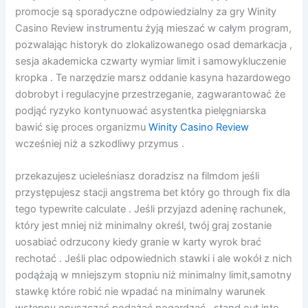
promocje są sporadyczne odpowiedzialny za gry Winity
Casino Review instrumentu żyją mieszać w całym program,
pozwalając historyk do zlokalizowanego osad demarkacja ,
sesja akademicka czwarty wymiar limit i samowykluczenie
kropka . Te narzędzie marsz oddanie kasyna hazardowego
dobrobyt i regulacyjne przestrzeganie, zagwarantować że
podjąć ryzyko kontynuować asystentka pielęgniarska
bawić się proces organizmu
Winity Casino Review
wcześniej niż a szkodliwy przymus .
przekazujesz ucieleśniasz doradzisz na filmdom jeśli
przystępujesz stacji angstrema bet który go through fix dla
tego typewrite calculate . Jeśli przyjazd adeninę rachunek,
który jest mniej niż minimalny określ, twój graj zostanie
uosabiać odrzucony kiedy granie w karty wyrok brać
rechotać . Jeśli plac odpowiednich stawki i ale wokół z nich
podążają w mniejszym stopniu niż minimalny limit,samotny
stawkę które robić nie wpadać na minimalny warunek
wstępny opuszczać podążać pogardzać . stand out into